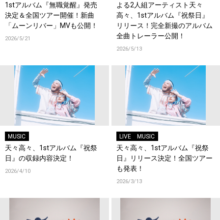
1stアルバム『無職覚醒』発売
よる2人組アーティスト天々
決定＆全国ツアー開催！新曲
高々、1stアルバム『祝祭日』
「ムーンリバー」MVも公開！
リリース！完全新撮のアルバム
全曲トレーラー公開！
2026/5/21
2026/5/13
MUSIC
LIVE
MUSIC
天々高々、1stアルバム『祝祭
天々高々、1stアルバム『祝祭
日』の収録内容決定！
日』リリース決定！全国ツアー
も発表！
2026/4/10
2026/3/13