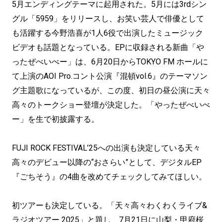
5月エンディングテーマに起用された。5月には3rdシン
グル「5959」をリリースし、お笑い芸人で俳優として
も活躍する今野浩喜が1人6役で出演したミュージック
ビデオも話題となっている。EPに収録される新曲「や
ったぜべいべー」は、6月20日からTOKYO FM ホールに
て上演のAOI Pro.コント公演『混頓vol.6』のテーマソン
グ主題歌になっているが、この度、初日の昼公演に天々
高々のトークショー登壇が決定した。「やったぜべいべ
ー」を生で初披露する。
FUJI ROCK FESTIVAL’25への出演も決定している天々
高々のデビュー以降の“おさらい”として、デジタルEP
『ごちそう』の4曲を改めてチェックしてみてほしい。
初ツアーも決定している。「天々高々わくわくライブ&
ラジオツアー 2025」と題し、7月21日に山梨・甲府桜