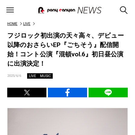
HOME
LIVE
フジロック初出演の天々高々、デビュー
以降のおさらいEP『ごちそう』配信開
始！コント公演『混頓vol.6』初日昼公演
に出演決定！
LIVE
MUSIC
2025/6/6