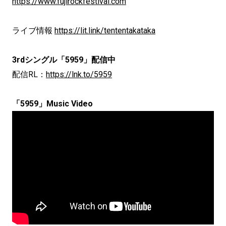
https://www.fujirockfestival.com
ライブ情報
https://lit.link/tententakataka
3rdシングル「5959」配信中
配信RL：
https://lnk.to/5959
「5959」Music Video