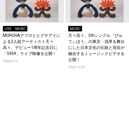
LIVE
MUSIC
MUSIC
MOROHAアフロとヒグチアイに
天々高々、5thシングル「びゅ
よる2人組アーティスト天々
てぃほう」の東京・浅草を舞台
高々、デビュー1周年記念日に
にした日本文化の伝統と現在が
「5959」ライブ映像を公開！
融合するミュージックビデオを
公開！
2026/2/16
2025/12/31