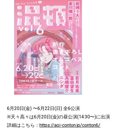
6⽉20⽇(⾦) 〜6⽉22⽇(⽇) 全6公演
※天々高々は6⽉20⽇(⾦)の昼公演(14:30〜)に出演
詳細はこちら：
https://aoi-conton.jp/conton6/