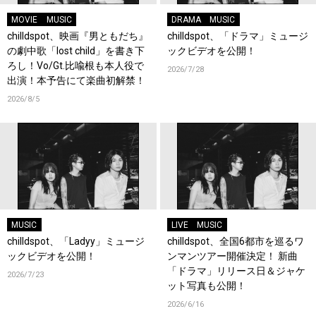
MOVIE
MUSIC
DRAMA
MUSIC
chilldspot、映画『男ともだち』
chilldspot、「ドラマ」ミュージ
の劇中歌「lost child」を書き下
ックビデオを公開！
ろし！Vo/Gt.比喩根も本人役で
2026/7/28
出演！本予告にて楽曲初解禁！
2026/8/5
MUSIC
LIVE
MUSIC
chilldspot、「Ladyy」ミュージ
chilldspot、全国6都市を巡るワ
ックビデオを公開！
ンマンツアー開催決定！ 新曲
「ドラマ」リリース日＆ジャケ
2026/7/23
ット写真も公開！
2026/6/16