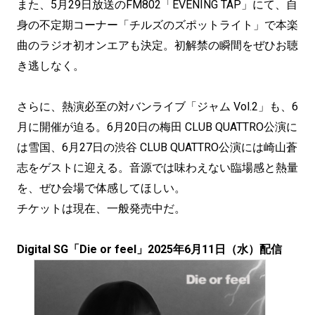
また、5月29日放送のFM802「EVENING TAP」にて、自
身の不定期コーナー「チルズのズポットライト」で本楽
曲のラジオ初オンエアも決定。初解禁の瞬間をぜひお聴
き逃しなく。
さらに、熱演必至の対バンライブ「ジャム Vol.2」も、6
月に開催が迫る。6月20日の梅田 CLUB QUATTRO公演に
は雪国、6月27日の渋谷 CLUB QUATTRO公演には崎山蒼
志をゲストに迎える。音源では味わえない臨場感と熱量
を、ぜひ会場で体感してほしい。
チケットは現在、一般発売中だ。
Digital SG「Die or feel」2025年6月11日（水）配信