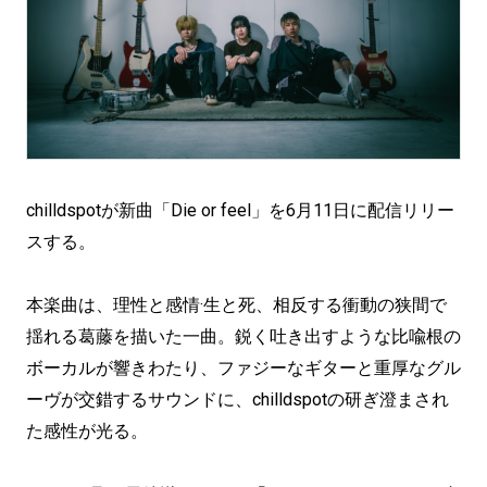
chilldspotが新曲「Die or feel」を6月11日に配信リリー
スする。
本楽曲は、理性と感情·生と死、相反する衝動の狭間で
揺れる葛藤を描いた一曲。鋭く吐き出すような比喩根の
ボーカルが響きわたり、ファジーなギターと重厚なグル
ーヴが交錯するサウンドに、chilldspotの研ぎ澄まされ
た感性が光る。