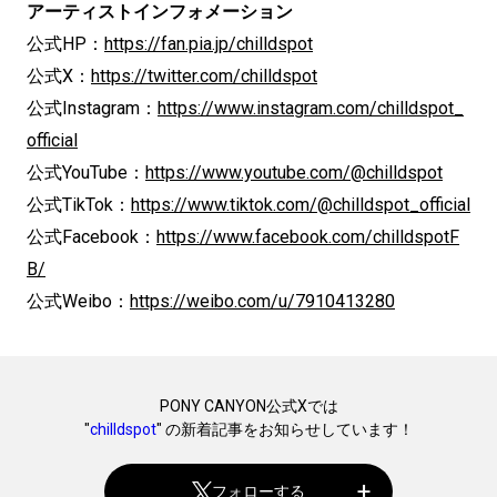
アーティストインフォメーション
公式HP：
https://fan.pia.jp/chilldspot
公式X：
https://twitter.com/chilldspot
公式Instagram：
https://www.instagram.com/chilldspot_
official
公式YouTube：
https://www.youtube.com/@chilldspot
公式TikTok：
https://www.tiktok.com/@chilldspot_official
公式Facebook：
https://www.facebook.com/chilldspotF
B/
公式Weibo：
https://weibo.com/u/7910413280
PONY CANYON公式Xでは
"
chilldspot
" の新着記事をお知らせしています！
フォローする