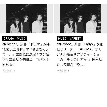
DRAMA
MUSIC
MUSIC
VARIETY
chilldspot、新曲「ドラマ」が小
chilldspot、新曲「Ladyy」を配
池栄子主演ドラマ『さよならノ
信リリース！「ABEMA」オリ
ワール』主題歌に決定！フジ連
ジナル婚活リアリティーショー
ドラ主題歌を初担当！コメント
『ガールオアレディ3』挿入歌
も到着！
として書き下ろし！
2026/6/15
2026/6/11