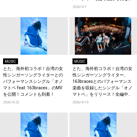
フォーマンス映像に注目！
2026/5/1
MUSIC
MUSIC
とた、海外初コラボ！台湾の女
とた、海外初コラボ！台湾の女
性シンガーソングライターとの
性シンガーソングライター、
パフォーマンスシングル「オノ
163bracesとのパフォーマンス
マトペ feat. 163braces」のMV
楽曲を収録したシングル「オノ
を公開！コメントも到着！
マトペ」をリリース！全編中国
語詞にも初チャレンジ！コメン
2026/4/22
2026/4/15
トも到着！