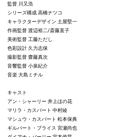
監督 川又浩
シリーズ構成 高橋ナツコ
キャラクターデザイン 土屋堅一
作画監督 渡辺裕二/斎藤直子
美術監督 工藤ただし
色彩設計 久力志保
撮影監督 齋藤真次
音響監督 小泉紀介
音楽 大島ミチル
キャスト
アン・シャーリー 井上ほの花
マリラ・カスバート 中村綾
マシュウ・カスバート 松本保典
ギルバート・ブライス 宮瀬尚也
ダイアナ・バーリー 宮本侑芽