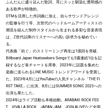
ふんだんに盛り込んだ歌詞、耳にスッと馴染む透明感の
ある歌声が特徴的。
DTMを活用した作詞曲に加え、自らサウンドアレンジ
の監修を行う等、次世代のベッドルームアーティストの
潮流を組んだ制作スタイルから生まれる多彩な音楽表現
は、Z世代以降のリスナーへの高い訴求力を秘めてい
る。
代表曲「紡ぐ」のストリーミング再生は1億回を突破、
Billboard Japan Heatseekers Songsでも5週連続1位を記
録するなど各チャートを席巻、2023年に話題を集めた
楽曲に送られるLINE MUSIC トレンドアワードを受賞し
た。2023年4月にはYouTubeの人気チャンネル「THE FI
RST TAKE」に出演、8月にはSUMMER SONIC 2023への
出演も果たした。
2024年はライブ活動も本格始動。ARABAKI ROCK FES
T、VIVA LA ROCK、JAPAN JAM、JOIN ALIVEなど全国