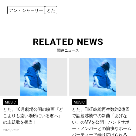
アン・シャーリー
とた
RELATED NEWS
関連ニュース
MUSIC
MUSIC
とた、10月劇場公開の映画『ど
とた、TikTok総再生数約2億回
こよりも遠い場所にいる君へ』
で話題沸騰中の新曲「あげな
の主題歌を担当！
い」のMVを公開！バンドサポ
ートメンバーとの愉快なホーム
2026/7/22
パーティーで繰り広げられるパ