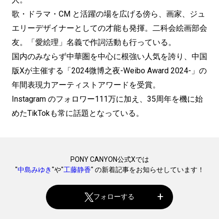
歌・ドラマ・CM と活躍の場を広げる傍ら、画家、ジュ
エリーデザイナーとしての才能も発揮。二科会絵画部会
友。「愛絵理」名義で作詞活動も行っている。
国内のみならず中華圏を中心に根強い人気を誇り、中国
版Xが主催する「2024微博之夜-Weibo Award 2024-」の
年間表現力アーティストアワードを受賞。
Instagram のフォロワー111万に加え、35周年を機に始
めたTikTokも常に話題となっている。
PONY CANYON公式Xでは
"
中島みゆき
"や"
工藤静香
" の新着記事をお知らせしています！
フォローする