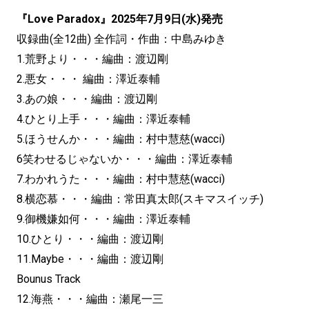
『Love Paradox』2025年7月9日(水)発売
収録曲(全12曲) 全作詞・作曲：中島みゆき
1.荒野より・・・編曲：渡辺剛
2.悪女・・・ 編曲：澤近泰輔
3.あの娘・・・編曲：渡辺剛
4.ひとり上手・・・編曲：澤近泰輔
5.ほうせんか・・・編曲：村中慧慈(wacci)
6笑わせるじゃないか・・・編曲：澤近泰輔
7.わかれうた・・・編曲：村中慧慈(wacci)
8.横恋慕・・・編曲：常田真太郎(スキマスイッチ)
9.御機嫌如何・・・編曲：澤近泰輔
10.ひとり・・・編曲：渡辺剛
11.Maybe・・・編曲：渡辺剛
Bounus Track
12.海燕・・・編曲：瀬尾一三