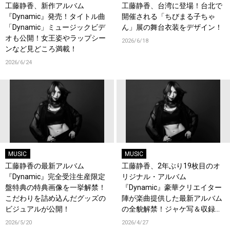
工藤静香、新作アルバム
工藤静香、台湾に登場！台北で
『Dynamic』発売！タイトル曲
開催される「ちびまる子ちゃ
「Dynamic」ミュージックビデ
ん」展の舞台衣装をデザイン！
オも公開！女王姿やラップシー
2026/6/18
ンなど見どころ満載！
2026/6/24
MUSIC
MUSIC
工藤静香の最新アルバム
工藤静香、2年ぶり19枚目のオ
『Dynamic』完全受注生産限定
リジナル・アルバム
盤特典の特典画像を一挙解禁！
『Dynamic』豪華クリエイター
こだわりを詰め込んだグッズの
陣が楽曲提供した最新アルバム
ビジュアルが公開！
の全貌解禁！ジャケ写＆収録楽
曲を解禁！
2026/5/20
2026/4/27