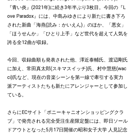
『青い炎』(2021年)に続き3年半ぶり3枚目。今回の『L
ove Paradox』には、中島みゆきにより新たに書き下ろ
された新曲「海燕(読み：かいえん)」のほか、「悪女」
「ほうせんか」「ひとり上手」など世代を超えて人気を
誇る全12曲が収録。
今回、収録曲順も発表された他、澤近泰輔氏、渡辺剛氏
に加え、常田真太郎(スキマスイッチ)氏、村中慧慈(wac
ci)氏など、現在の音楽シーンを第一線で牽引する実力
派アーティストたちも新たにアレンジャーとして参加し
ている。
さらにECサイト「ポニーキャニオンショッピングクラ
ブ」で発売される完全受注生産限定盤には、即日ソール
ドアウトとなった5月17日開催の昭和女子大学 人見記念