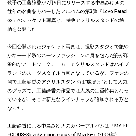
歌手の工藤静香が7月9日にリリースする中島みゆきの
往年の名曲をカバーしたアルバムの第3弾『Love Parad
ox』のジャケット写真と、特典アクリルスタンドの絵
柄を公開した。
今回公開されたジャケット写真は、撮影スタジオで艶や
かなモード系のスーツファッションに身を包んだ姿が印
象的なアートワーク。一方、アクリルスタンドはハイブ
ランドのスーツスタイル写真となっているが、ファンの
間で工藤静香のアクリルスタンドは”魔除け”として人気
のグッズで、工藤静香の作品では人気の定番特典となっ
ているが、そこに新たなラインナップが追加される形と
なった。
工藤静香による中島みゆきのカバーアルバムは『MY PR
ECIOUS-Shizuka sings songs of Miyuki-』(2008年)、