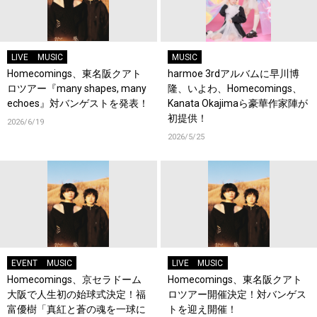
LIVE
MUSIC
MUSIC
Homecomings、東名阪クアト
harmoe 3rdアルバムに早川博
ロツアー『many shapes, many
隆、いよわ、Homecomings、
echoes』対バンゲストを発表！
Kanata Okajimaら豪華作家陣が
初提供！
2026/6/19
2026/5/25
EVENT
MUSIC
LIVE
MUSIC
Homecomings、京セラドーム
Homecomings、東名阪クアト
大阪で人生初の始球式決定！福
ロツアー開催決定！対バンゲス
富優樹「真紅と蒼の魂を一球に
トを迎え開催！