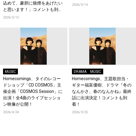
込めて、豪胆に狼煙をあげたい
2026/5/14
と思います！」コメントも到
着！
2026/5/15
MUSIC
DRAMA
MUSIC
Homecomings、タイのレコー
Homecomings、主題歌担当・
ドショップ「CD COSMOS」主
ギター福富優樹、ドラマ『冬の
催企画「COSMOS Session」に
なんかさ、春のなんかね』最終
出演！全4曲のライブセッショ
話に出演決定！コメントも到
ン映像が公開！
着！
2026/4/24
2026/3/25