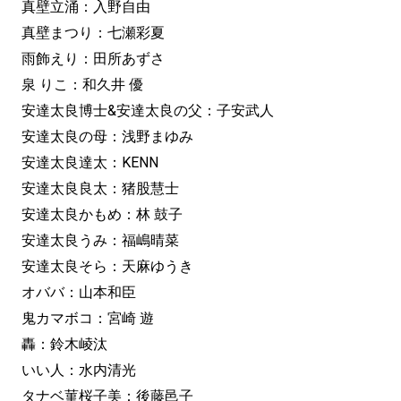
真壁立涌：入野自由
真壁まつり：七瀬彩夏
雨飾えり：田所あずさ
泉 りこ：和久井 優
安達太良博士&安達太良の父：子安武人
安達太良の母：浅野まゆみ
安達太良達太：KENN
安達太良良太：猪股慧士
安達太良かもめ：林 鼓子
安達太良うみ：福嶋晴菜
安達太良そら：天麻ゆうき
オババ：山本和臣
鬼カマボコ：宮崎 遊
轟：鈴木崚汰
いい人：水内清光
タナベ菫桜子美：後藤邑子