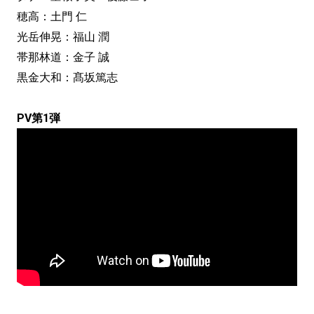
穂高：土門 仁
光岳伸晃：福山 潤
帯那林道：金子 誠
黒金大和：髙坂篤志
PV第1弾