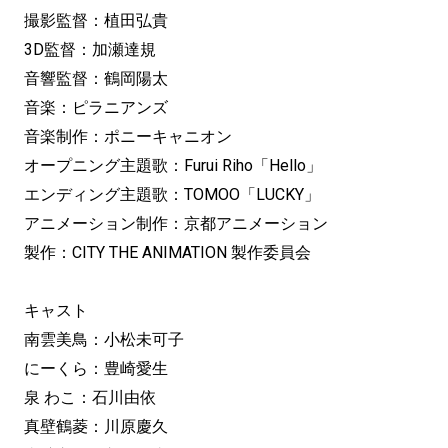
撮影監督：植田弘貴
3D監督：加瀬達規
音響監督：鶴岡陽太
音楽：ピラニアンズ
音楽制作：ポニーキャニオン
オープニング主題歌：Furui Riho「Hello」
エンディング主題歌：TOMOO「LUCKY」
アニメーション制作：京都アニメーション
製作：CITY THE ANIMATION 製作委員会
キャスト
南雲美鳥：小松未可子
にーくら：豊崎愛生
泉 わこ：石川由依
真壁鶴菱：川原慶久