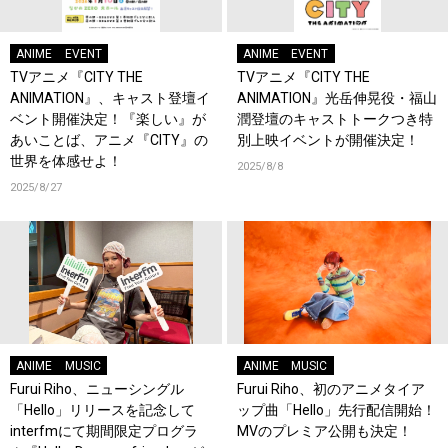
ANIME
EVENT
ANIME
EVENT
TVアニメ『CITY THE
TVアニメ『CITY THE
ANIMATION』、キャスト登壇イ
ANIMATION』光岳伸晃役・福山
ベント開催決定！『楽しい』が
潤登壇のキャストトークつき特
あいことば、アニメ『CITY』の
別上映イベントが開催決定！
世界を体感せよ！
2025/8/8
2025/8/27
ANIME
MUSIC
ANIME
MUSIC
Furui Riho、ニューシングル
Furui Riho、初のアニメタイア
「Hello」リリースを記念して
ップ曲「Hello」先行配信開始！
interfmにて期間限定プログラ
MVのプレミア公開も決定！