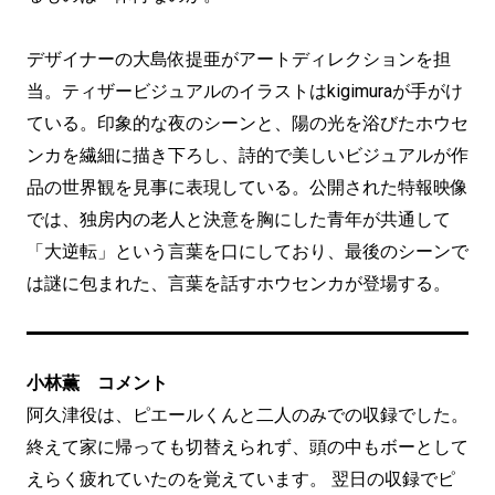
デザイナーの大島依提亜がアートディレクションを担
当。ティザービジュアルのイラストはkigimuraが手がけ
ている。印象的な夜のシーンと、陽の光を浴びたホウセ
ンカを繊細に描き下ろし、詩的で美しいビジュアルが作
品の世界観を見事に表現している。公開された特報映像
では、独房内の老人と決意を胸にした青年が共通して
「大逆転」という言葉を口にしており、最後のシーンで
は謎に包まれた、言葉を話すホウセンカが登場する。
小林薫 コメント
阿久津役は、ピエールくんと⼆⼈のみでの収録でした。
終えて家に帰っても切替えられず、頭の中もボーとして
えらく疲れていたのを覚えています。 翌⽇の収録でピ