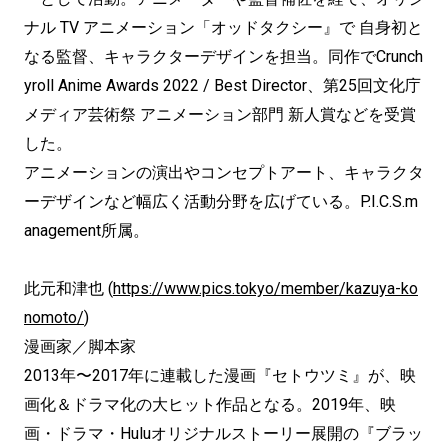
ナル TV アニメーション「オッドタクシー』で 自身初と
なる監督、キャラクターデザインを担当。同作でCrunch
yroll Anime Awards 2022 / Best Director、第25回文化庁
メディア芸術祭 アニメーション部門 新人賞などを受賞
した。
アニメーションの演出やコンセプトアート、キャラクタ
ーデザインなど幅広く活動分野を広げている。P.I.C.S.m
anagement所属。
此元和津也 (
https://www.pics.tokyo/member/kazuya-ko
nomoto/
)
漫画家／脚本家
2013年〜2017年に連載した漫画『セトウツミ』が、映
画化＆ドラマ化の大ヒット作品となる。2019年、映
画・ドラマ・Huluオリジナルストーリー展開の『ブラッ