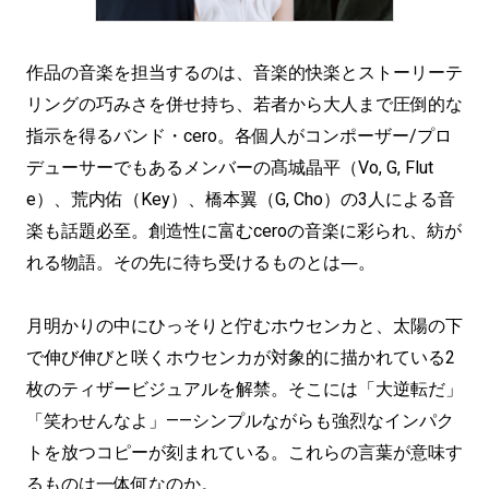
作品の音楽を担当するのは、音楽的快楽とストーリーテ
リングの巧みさを併せ持ち、若者から大人まで圧倒的な
指示を得るバンド・cero。各個人がコンポーザー/プロ
デューサーでもあるメンバーの髙城晶平（Vo, G, Flut
e）、荒内佑（Key）、橋本翼（G, Cho）の3人による音
楽も話題必至。創造性に富むceroの音楽に彩られ、紡が
れる物語。その先に待ち受けるものとは―。
月明かりの中にひっそりと佇むホウセンカと、太陽の下
で伸び伸びと咲くホウセンカが対象的に描かれている2
枚のティザービジュアルを解禁。そこには「大逆転だ」
「笑わせんなよ」——シンプルながらも強烈なインパク
トを放つコピーが刻まれている。これらの言葉が意味す
るものは一体何なのか。