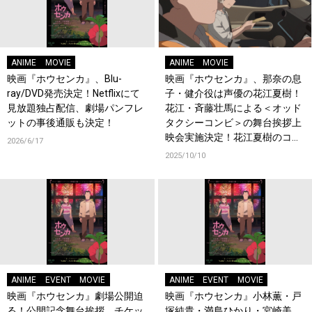
ANIME
MOVIE
ANIME
MOVIE
映画『ホウセンカ』、Blu-
映画『ホウセンカ』、那奈の息
ray/DVD発売決定！Netflixにて
子・健介役は声優の花江夏樹！
見放題独占配信、劇場パンフレ
花江・斉藤壮馬による＜オッド
ットの事後通販も決定！
タクシーコンビ＞の舞台挨拶上
映会実施決定！花江夏樹のコメ
2026/6/17
ント到着！
2025/10/10
ANIME
EVENT
MOVIE
ANIME
EVENT
MOVIE
映画『ホウセンカ』劇場公開迫
映画『ホウセンカ』小林薫・戸
る！公開記念舞台挨拶、チケッ
塚純貴・満島ひかり・宮崎美