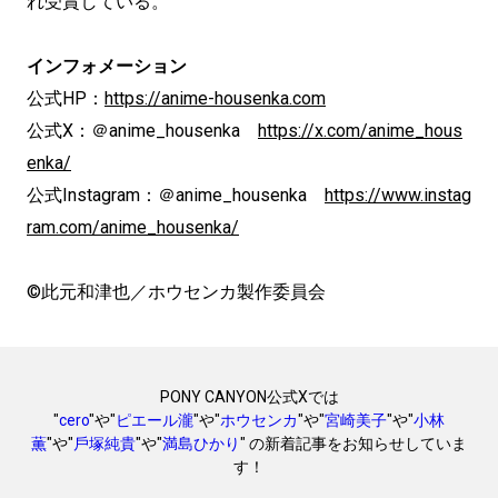
れ受賞している。
インフォメーション
公式HP：
https://anime-housenka.com
公式X：＠anime_housenka
https://x.com/anime_hous
enka/
公式Instagram：＠anime_housenka
https://www.instag
ram.com/anime_housenka/
©此元和津也／ホウセンカ製作委員会
PONY CANYON公式Xでは
"
cero
"や"
ピエール瀧
"や"
ホウセンカ
"や"
宮崎美⼦
"や"
⼩林
薫
"や"
⼾塚純貴
"や"
満島ひかり
" の新着記事をお知らせしていま
す！