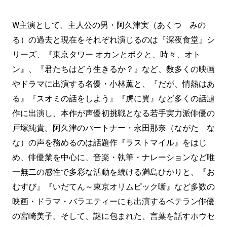
W主演として、主人公の男・阿久津実（あくつ みの
る）の過去と現在をそれぞれ演じるのは『深夜食堂』シ
リーズ、『東京タワー オカンとボクと、時々、オト
ン』、『君たちはどう生きるか？』など、数多くの映画
やドラマに出演する名優・小林薫と、『だが、情熱はあ
る』『スオミの話をしよう』『虎に翼』など多くの話題
作に出演し、本作が声優初挑戦となる若手実力派俳優の
戸塚純貴。阿久津のパートナー・永田那奈（ながた な
な）の声を務めるのは話題作『ラストマイル』をはじ
め、俳優業を中心に、音楽・執筆・ナレーションなど唯
一無二の感性で多彩な活動を続ける満島ひかりと、『お
むすび』『いだてん～東京オリムピック噺』など多数の
映画・ドラマ・バラエティーにも出演するベテラン俳優
の宮崎美子。そして、謎に包まれた、言葉を話すホウセ