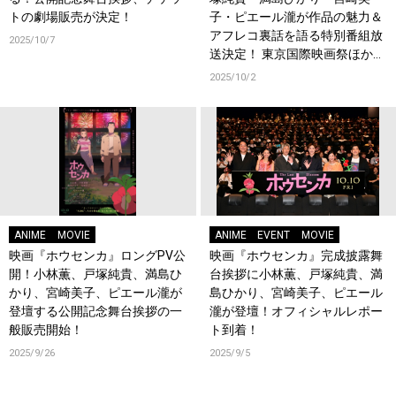
トの劇場販売が決定！
子・ピエール瀧が作品の魅力＆
アフレコ裏話を語る特別番組放
2025/10/7
送決定！ 東京国際映画祭ほか国
内外の多数の映画祭に参加予
2025/10/2
定！
ANIME
MOVIE
ANIME
EVENT
MOVIE
映画『ホウセンカ』ロングPV公
映画『ホウセンカ』完成披露舞
開！小林薫、戸塚純貴、満島ひ
台挨拶に小林薫、戸塚純貴、満
かり、宮崎美子、ピエール瀧が
島ひかり、宮崎美子、ピエール
登壇する公開記念舞台挨拶の一
瀧が登壇！オフィシャルレポー
般販売開始！
ト到着！
2025/9/26
2025/9/5