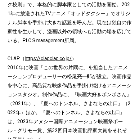
ク校則』で、本格的に脚本家としての活動を開始。202
1年に放送されたTVアニメ「オッドタクシー」でオリジ
ナル脚本を手掛け大きな話題を呼んだ。現在は独自の作
家性を生かして、漫画以外の領域へも活動の場を広げて
いる。P.I.C.S.management所属。
CLAP（
https://clapclap.co.jp/
）
2016年に映画「この世界の片隅に」を担当したアニメ
ーションプロデューサーの松尾亮一郎が設立。映画作品
を中心に、高品質な映像作品を手掛け続けるアニメーシ
ョンスタジオ。制作作品に、『映画大好きポンポさん』
（2021年）、『夏へのトンネル、さよならの出口』（2
022年）ほか。『夏へのトンネル、さよならの出口』
は、2023年アヌシー国際アニメーション映画祭ポー
ル・グリモー賞、第32回日本映画批評家大賞をそれぞ