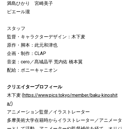
満島ひかり 宮崎美子
ピエール瀧
スタッフ
監督・キャラクターデザイン：木下麦
原作・脚本：此元和津也
企画・制作：CLAP
音楽：cero／髙城晶平 荒内佑 橋本翼
配給：ポニーキャニオン
クリエイタープロフィール
木下麦 (
https://www.pics.tokyo/member/baku-kinoshit
a/
)
アニメーション監督／イラストレーター
多摩美術大学在籍時からイラストレーター／アニメータ
ーとして活動。アニメーターや監督補佐を経て、オリジ