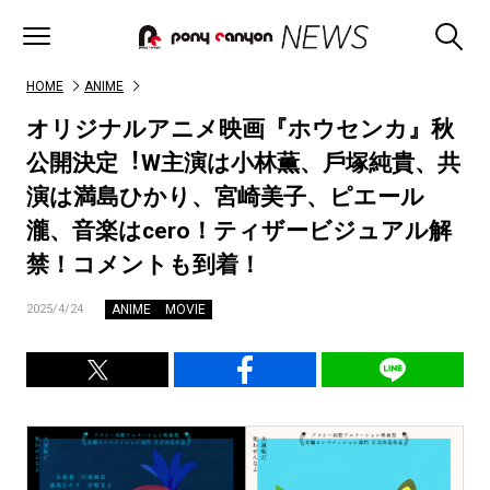
HOME
ANIME
オリジナルアニメ映画『ホウセンカ』秋
公開決定︕W主演は⼩林薫、⼾塚純貴、共
演は満島ひかり、宮崎美⼦、ピエール
瀧、⾳楽はcero！ティザービジュアル解
禁！コメントも到着！
ANIME
MOVIE
2025/4/24