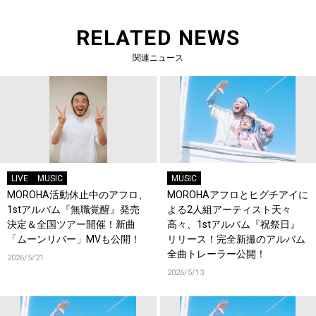
RELATED NEWS
関連ニュース
LIVE
MUSIC
MUSIC
MOROHA活動休止中のアフロ、
MOROHAアフロとヒグチアイに
1stアルバム『無職覚醒』発売
よる2人組アーティスト天々
決定＆全国ツアー開催！新曲
高々、1stアルバム『祝祭日』
「ムーンリバー」MVも公開！
リリース！完全新撮のアルバム
全曲トレーラー公開！
2026/5/21
2026/5/13