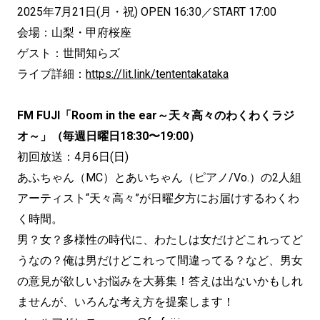
2025年7月21日(月・祝) OPEN 16:30／START 17:00
会場：山梨・甲府桜座
ゲスト：世間知らズ
ライブ詳細：
https://lit.link/tententakataka
FM FUJI「Room in the ear～天々高々のわくわくラジ
オ～」（毎週日曜日18:30〜19:00）
初回放送：4月6日(日)
あふちゃん（MC）とあいちゃん（ピアノ/Vo.）の2⼈組
アーティスト“天々高々”が日曜夕方にお届けするわくわ
く時間。
男？女？多様性の時代に、わたしは女だけどこれってど
うなの？俺は男だけどこれって間違ってる？など、男女
の意見が欲しいお悩みを大募集！答えは出ないかもしれ
ませんが、いろんな考え方を提案します！