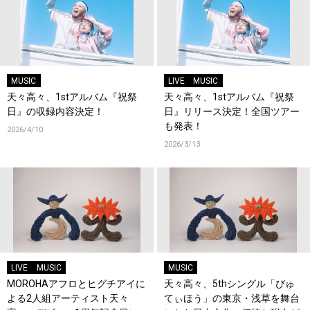
MUSIC
LIVE
MUSIC
天々高々、1stアルバム『祝祭
天々高々、1stアルバム『祝祭
日』の収録内容決定！
日』リリース決定！全国ツアー
も発表！
2026/4/10
2026/3/13
LIVE
MUSIC
MUSIC
MOROHAアフロとヒグチアイに
天々高々、5thシングル「びゅ
よる2人組アーティスト天々
てぃほう」の東京・浅草を舞台