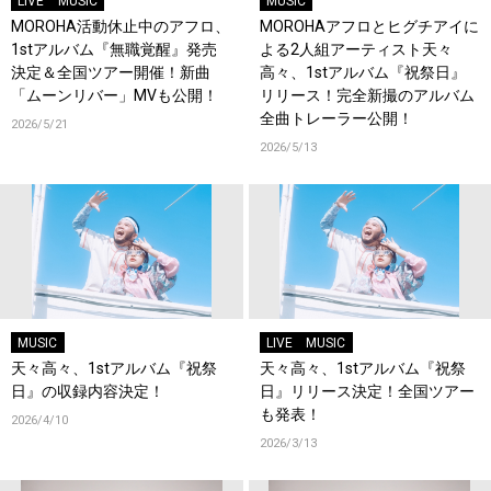
LIVE
MUSIC
MUSIC
MOROHA活動休止中のアフロ、
MOROHAアフロとヒグチアイに
1stアルバム『無職覚醒』発売
よる2人組アーティスト天々
決定＆全国ツアー開催！新曲
高々、1stアルバム『祝祭日』
「ムーンリバー」MVも公開！
リリース！完全新撮のアルバム
全曲トレーラー公開！
2026/5/21
2026/5/13
MUSIC
LIVE
MUSIC
天々高々、1stアルバム『祝祭
天々高々、1stアルバム『祝祭
日』の収録内容決定！
日』リリース決定！全国ツアー
も発表！
2026/4/10
2026/3/13