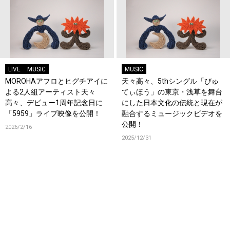
LIVE
MUSIC
MUSIC
MOROHAアフロとヒグチアイに
天々高々、5thシングル「びゅ
よる2人組アーティスト天々
てぃほう」の東京・浅草を舞台
高々、デビュー1周年記念日に
にした日本文化の伝統と現在が
「5959」ライブ映像を公開！
融合するミュージックビデオを
公開！
2026/2/16
2025/12/31