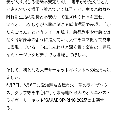
安が⼊り混じる情緒不安定な4月。電⾞ががたんごとん
と進んでいく様⼦（離れていく様⼦）と、⽣まれ故郷を
離れ新⽣活の期待と不安の中で過ぎゆく⽇々を重ね、
淡々と、しかしながら胸に刺さる感情描写で表現。「が
たんごとん」というタイトル通り、急⾏列⾞や特急では
なく各駅停⾞のように進んでいく人生をコマ撮りで見事
に表現している。⼼にじんわりと深く響く楽曲の世界観
をミュージックビデオでも堪能してほしい。
そして、初となる大型サーキットイベントへの出演も決
定した。
6月7日、6月8日に愛知県名古屋市栄一帯のライヴハウ
ス、クラブ等を中心に行う東海地区最大のオムニバス・
ライヴ・サーキット”SAKAE SP-RING 2025″に出演す
る。