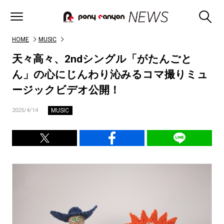
HOME
MUSIC
天々高々、2ndシングル「がたんごと
ん」の心にじんわり沁みるコマ撮りミュ
ージックビデオ公開！
MUSIC
2025/4/14