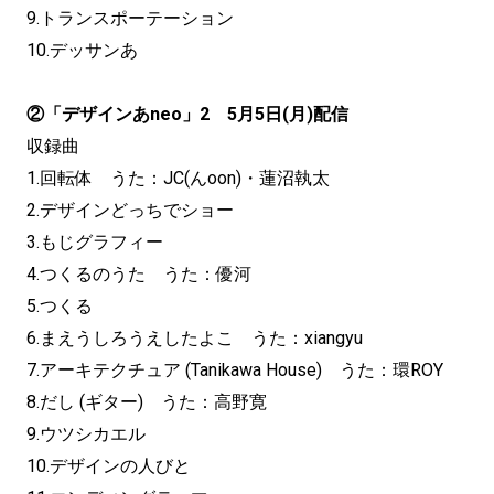
9.トランスポーテーション
10.デッサンあ
②「デザインあneo」2 5月5日(月)配信
収録曲
1.回転体 うた：JC(んoon)・蓮沼執太
2.デザインどっちでショー
3.もじグラフィー
4.つくるのうた うた：優河
5.つくる
6.まえうしろうえしたよこ うた：xiangyu
7.アーキテクチュア (Tanikawa House) うた：環ROY
8.だし (ギター) うた：高野寛
9.ウツシカエル
10.デザインの人びと