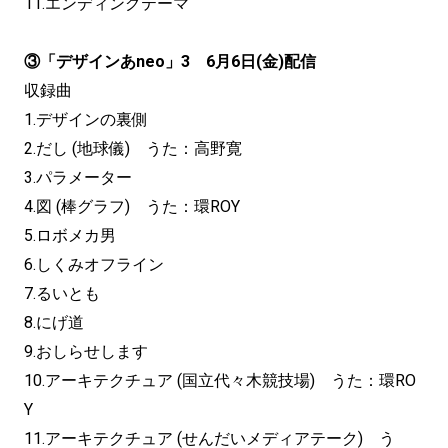
11.エンディングテーマ
③「デザインあneo」3 6月6日(金)配信
収録曲
1.デザインの裏側
2.だし (地球儀) うた：高野寛
3.パラメーター
4.図 (棒グラフ) うた：環ROY
5.ロボメカ男
6.しくみオフライン
7.るいとも
8.にげ道
9.おしらせします
10.アーキテクチュア (国立代々木競技場) うた：環RO
Y
11.アーキテクチュア (せんだいメディアテーク) う