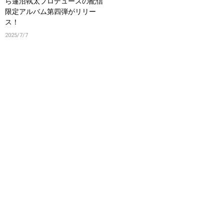
ら蓮沼執太プロデュースの配信
限定アルバム第四弾がリリー
ス！
2025/7/7