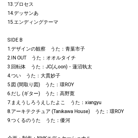
13.プロセス
14.デッサンあ
15.エンディングテーマ
SIDE B
1.デザインの観察 うた：青葉市子
2.IN OUT うた：オオルタイチ
3.回転体 うた：JC(んoon)・蓮沼執太
4.つい うた：大貫妙子
5.図 (間取り図) うた：環ROY
6.だし (ギター) うた：高野寛
7.まえうしろうえしたよこ うた：xiangyu
8.アーキテクチュア (Tanikawa House) うた：環ROY
9.つくるのうた うた：優河