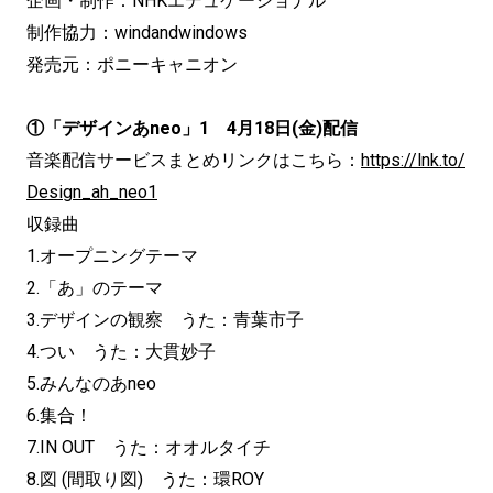
企画・制作：NHKエデュケーショナル
制作協力：windandwindows
発売元：ポニーキャニオン
①「デザインあneo」1 4月18日(金)配信
音楽配信サービスまとめリンクはこちら：
https://lnk.to/
Design_ah_neo1
収録曲
1.オープニングテーマ
2.「あ」のテーマ
3.デザインの観察 うた：青葉市子
4.つい うた：大貫妙子
5.みんなのあneo
6.集合！
7.IN OUT うた：オオルタイチ
8.図 (間取り図) うた：環ROY