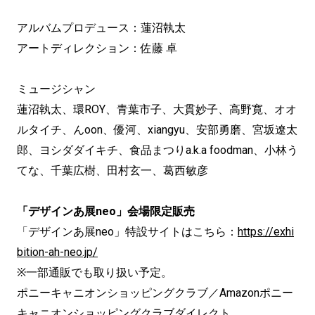
アルバムプロデュース：蓮沼執太
アートディレクション：佐藤 卓
ミュージシャン
蓮沼執太、環ROY、青葉市子、大貫妙子、高野寛、オオ
ルタイチ、んoon、優河、xiangyu、安部勇磨、宮坂遼太
郎、ヨシダダイキチ、食品まつりa.k.a foodman、小林う
てな、千葉広樹、田村玄一、葛西敏彦
「デザインあ展neo」会場限定販売
「デザインあ展neo」特設サイトはこちら：
https://exhi
bition-ah-neo.jp/
※一部通販でも取り扱い予定。
ポニーキャニオンショッピングクラブ／Amazonポニー
キャニオンショッピングクラブダイレクト