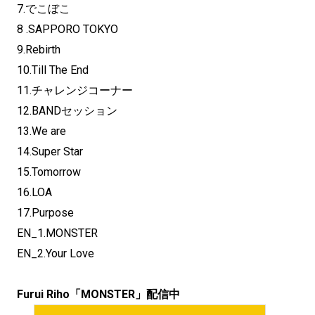
7.でこぼこ
8 .SAPPORO TOKYO
9.Rebirth
10.Till The End
11.チャレンジコーナー
12.BANDセッション
13.We are
14.Super Star
15.Tomorrow
16.LOA
17.Purpose
EN_1.MONSTER
EN_2.Your Love
Furui Riho「MONSTER」配信中