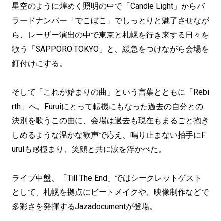
星空のように煌めく照明の中で「Candle Light」からバ
ラードナンバー「でこぼこ」でしっとりと魅了させなが
ら、レーザー演出の中で東京と札幌を行き来する日々を
歌う「SAPPORO TOKYO」と、緩急をつけながら会場を
釘付けにする。
そして「これが始まりの曲」という言葉とともに「Rebi
rth」へ。Furuiにとって転機にもなった過去の自分との
決別を歌うこの曲に、会場は過去も現在もまるごと抱き
しめるような温かな歓声で応え、鳴り止まない拍手にF
uruiも感極まり、笑顔と共に涙を浮かべた。
ライブ中盤、「Till The End」ではシークレットゲスト
として、札幌を拠点にビートメイクや、映像制作などで
多彩さを発揮するJazadocumentが登場。