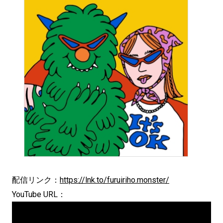
配信リンク：
https://lnk.to/furuiriho.monster/
YouTube URL：