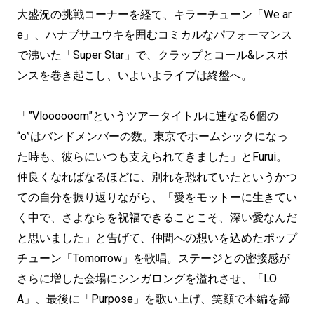
大盛況の挑戦コーナーを経て、キラーチューン「We ar
e」、ハナブサユウキを囲むコミカルなパフォーマンス
で沸いた「Super Star」で、クラップとコール&レスポ
ンスを巻き起こし、いよいよライブは終盤へ。
「”Vloooooom”というツアータイトルに連なる6個の
“o”はバンドメンバーの数。東京でホームシックになっ
た時も、彼らにいつも支えられてきました」とFurui。
仲良くなればなるほどに、別れを恐れていたというかつ
ての自分を振り返りながら、「愛をモットーに生きてい
く中で、さよならを祝福できることこそ、深い愛なんだ
と思いました」と告げて、仲間への想いを込めたポップ
チューン「Tomorrow」を歌唱。ステージとの密接感が
さらに増した会場にシンガロングを溢れさせ、「LO
A」、最後に「Purpose」を歌い上げ、笑顔で本編を締