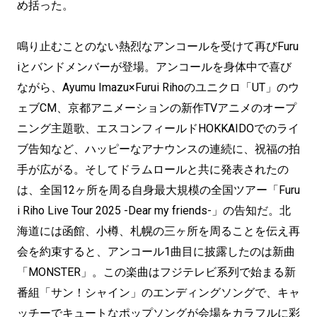
め括った。
鳴り止むことのない熱烈なアンコールを受けて再びFuru
iとバンドメンバーが登場。アンコールを身体中で喜び
ながら、Ayumu Imazu×Furui Rihoのユニクロ「UT」のウ
ェブCM、京都アニメーションの新作TVアニメのオープ
ニング主題歌、エスコンフィールドHOKKAIDOでのライ
ブ告知など、ハッピーなアナウンスの連続に、祝福の拍
手が広がる。そしてドラムロールと共に発表されたの
は、全国12ヶ所を周る自身最大規模の全国ツアー「Furu
i Riho Live Tour 2025 -Dear my friends-」の告知だ。北
海道には函館、小樽、札幌の三ヶ所を周ることを伝え再
会を約束すると、アンコール1曲目に披露したのは新曲
「MONSTER」。この楽曲はフジテレビ系列で始まる新
番組「サン！シャイン」のエンディングソングで、キャ
ッチーでキュートなポップソングが会場をカラフルに彩