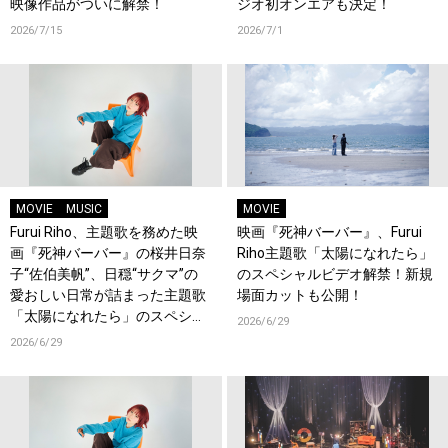
映像作品がついに解禁！
ジオ初オンエアも決定！
2026/7/15
2026/7/1
MOVIE
MUSIC
MOVIE
Furui Riho、主題歌を務めた映
映画『死神バーバー』、Furui
画『死神バーバー』の桜井日奈
Riho主題歌「太陽になれたら」
子“佐伯美帆”、日穏“サクマ”の
のスペシャルビデオ解禁！新規
愛おしい日常が詰まった主題歌
場面カットも公開！
「太陽になれたら」のスペシャ
2026/6/29
ルビデオを公開！
2026/6/29