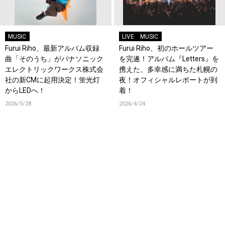
MUSIC
LIVE
MUSIC
Furui Riho、最新アルバム収録
Furui Riho、初のホールツアー
曲「そのうち」がパナソニック
を完遂！アルバム『Letters』を
エレクトリックワークス株式会
携えた、多幸感に満ちた札幌の
社の新CMに起用決定！蛍光灯
夜！オフィシャルレポートが到
からLEDへ！
着！
2026/5/28
2026/4/24