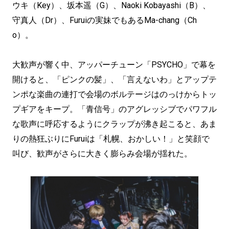
ウキ（Key）、坂本遥（G）、Naoki Kobayashi（B）、
守真人（Dr）、Furuiの実妹でもあるMa-chang（Ch
o）。
大歓声が響く中、アッパーチューン「PSYCHO」で幕を
開けると、「ピンクの髪」、「言えないわ」とアップテ
ンポな楽曲の連打で会場のボルテージはのっけからトッ
プギアをキープ。「青信号」のアグレッシブでパワフル
な歌声に呼応するようにクラップが沸き起こると、あま
りの熱狂ぶりにFuruiは「札幌、おかしい！」と笑顔で
叫び、歓声がさらに大きく膨らみ会場が揺れた。