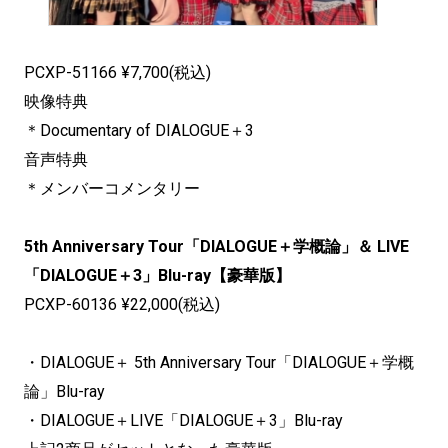
PCXP-51166 ¥7,700(税込)
映像特典
＊Documentary of DIALOGUE＋3
音声特典
＊メンバーコメンタリー
5th Anniversary Tour「DIALOGUE＋学概論」＆ LIVE
「DIALOGUE＋3」Blu-ray【豪華版】
PCXP-60136 ¥22,000(税込)
・DIALOGUE＋ 5th Anniversary Tour「DIALOGUE＋学概
論」Blu-ray
・DIALOGUE＋LIVE「DIALOGUE＋3」Blu-ray