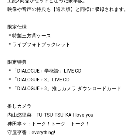
上記2商品がセットとなった豪華版。
映像や音声の特典も【通常版】と同様に収録されます。
限定仕様
＊特製三方背ケース
＊ライブフォトブックレット
限定特典
＊「DIALOGUE＋学概論」LIVE CD
＊「DIALOGUE＋3」LIVE CD
＊「DIALOGUE＋3」推しカメラ ダウンロードカード
推しカメラ
内山悠里菜：FU-TSU-TSU-KA I love you
稗田寧々：トーク！トーク！トーク！
守屋亨香：everything!