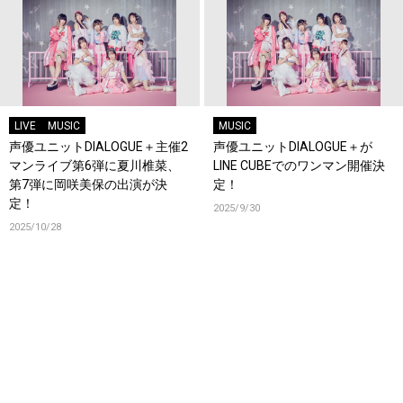
LIVE
MUSIC
MUSIC
声優ユニットDIALOGUE＋主催2
声優ユニットDIALOGUE＋が
マンライブ第6弾に夏川椎菜、
LINE CUBEでのワンマン開催決
第7弾に岡咲美保の出演が決
定！
定！
2025/9/30
2025/10/28