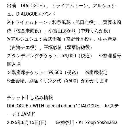
出演 DIALOGUE＋、トライアムトーン、アルシュシ
ュ、DIALOGUE＋バンド
※トライアムトーン：和泉風花（旭日向役）、齊藤未莉
依（佐倉未雨役）、小宮山あかり（中野りんか役）
※アルシュシュ：吉武千颯（空野音々役）、中林新夏
（古海チエ役）、平塚紗依（双葉詩穂役）
スタンディングチケット：¥9,000（税込） ※整理番号
順入場
２階座席チケット：¥9,500（税込） ※座席指定
※全会場、別途ドリンク代（¥600）がかかります
チケット申し込み情報
DIALOGUE＋WITH special edition “DIALOGUE＋Re:ステ
ージ！JAM!!”
2025年6月15日(日) ＠神奈川・KT Zepp Yokohama