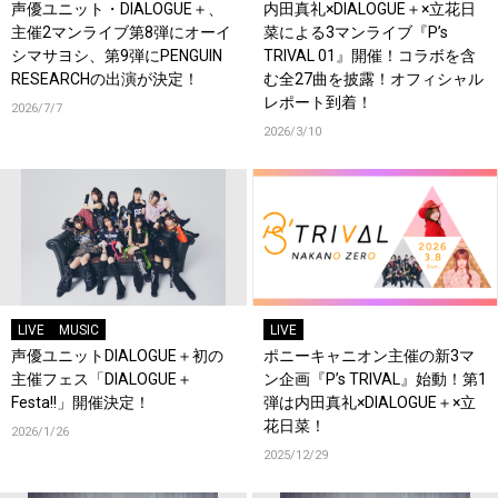
声優ユニット・DIALOGUE＋、
内田真礼×DIALOGUE＋×立花日
主催2マンライブ第8弾にオーイ
菜による3マンライブ『P’s
シマサヨシ、第9弾にPENGUIN
TRIVAL 01』開催！コラボを含
RESEARCHの出演が決定！
む全27曲を披露！オフィシャル
レポート到着！
2026/7/7
2026/3/10
LIVE
MUSIC
LIVE
声優ユニットDIALOGUE＋初の
ポニーキャニオン主催の新3マ
主催フェス「DIALOGUE＋
ン企画『P’s TRIVAL』始動！第1
Festa!!」開催決定！
弾は内田真礼×DIALOGUE＋×立
花日菜！
2026/1/26
2025/12/29