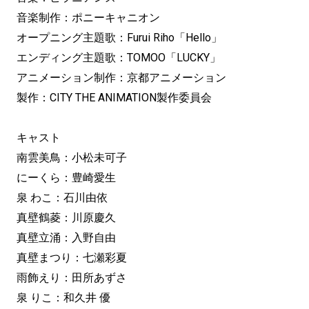
音楽制作：ポニーキャニオン
オープニング主題歌：Furui Riho「Hello」
エンディング主題歌：TOMOO「LUCKY」
アニメーション制作：京都アニメーション
製作：CITY THE ANIMATION製作委員会
キャスト
南雲美鳥：小松未可子
にーくら：豊崎愛生
泉 わこ：石川由依
真壁鶴菱：川原慶久
真壁立涌：入野自由
真壁まつり：七瀬彩夏
雨飾えり：田所あずさ
泉 りこ：和久井 優