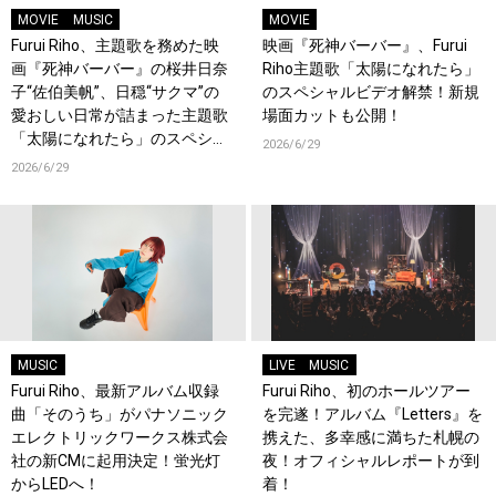
MOVIE
MUSIC
MOVIE
Furui Riho、主題歌を務めた映
映画『死神バーバー』、Furui
画『死神バーバー』の桜井日奈
Riho主題歌「太陽になれたら」
子“佐伯美帆”、日穏“サクマ”の
のスペシャルビデオ解禁！新規
愛おしい日常が詰まった主題歌
場面カットも公開！
「太陽になれたら」のスペシャ
2026/6/29
ルビデオを公開！
2026/6/29
MUSIC
LIVE
MUSIC
Furui Riho、最新アルバム収録
Furui Riho、初のホールツアー
曲「そのうち」がパナソニック
を完遂！アルバム『Letters』を
エレクトリックワークス株式会
携えた、多幸感に満ちた札幌の
社の新CMに起用決定！蛍光灯
夜！オフィシャルレポートが到
からLEDへ！
着！