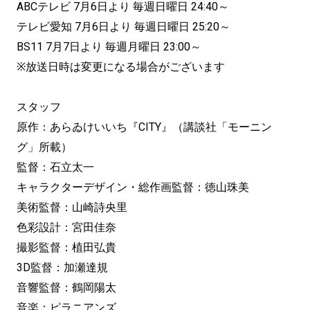
ABCテレビ 7月6日より 毎週日曜日 24:40～
テレビ愛知 7月6日より 毎週日曜日 25:20～
BS11 7月7日より 毎週月曜日 23:00～
※放送日時は変更になる場合がございます
スタッフ
原作：あらゐけいいち『CITY』（講談社「モーニン
グ」所載）
監督：石立太一
キャラクターデザイン・総作画監督：徳山珠美
美術監督：山崎詩央里
色彩設計：宮田佳奈
撮影監督：植田弘貴
3D監督：加瀬達規
音響監督：鶴岡陽太
音楽：ピラニアンズ