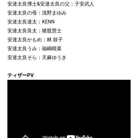
安達太良博士&安達太良の父：子安武人
安達太良の母：浅野まゆみ
安達太良達太：KENN
安達太良良太：猪股慧士
安達太良かもめ：林 鼓子
安達太良うみ：福嶋晴菜
安達太良そら：天麻ゆうき
ティザーPV