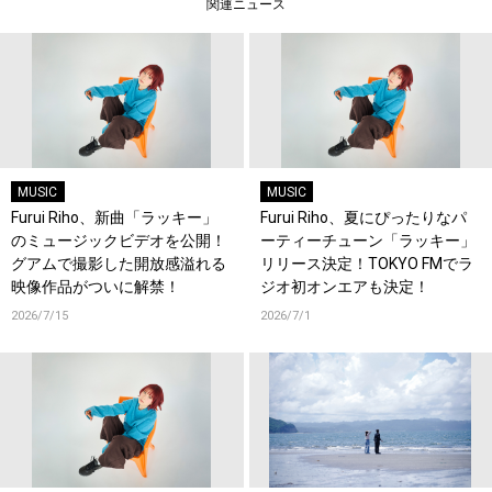
関連ニュース
MUSIC
MUSIC
Furui Riho、新曲「ラッキー」
Furui Riho、夏にぴったりなパ
のミュージックビデオを公開！
ーティーチューン「ラッキー」
グアムで撮影した開放感溢れる
リリース決定！TOKYO FMでラ
映像作品がついに解禁！
ジオ初オンエアも決定！
2026/7/15
2026/7/1