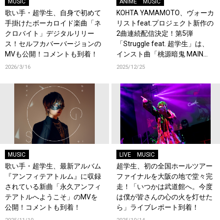
MUSIC
ANIME
MUSIC
歌い手・超学生、自身で初めて
KOHTA YAMAMOTO、ヴォーカ
手掛けたボーカロイド楽曲「ネ
リストfeat.プロジェクト新作の
クロバイト」デジタルリリー
2曲連続配信決定！第5弾
ス！セルフカバーバージョンの
「Struggle feat. 超学生」は、
MVも公開！コメントも到着！
インスト曲「桃源暗鬼 MAIN
THEME」にヴォーカルを加えリ
2026/3/16
2025/12/25
アレンジ！
MUSIC
LIVE
MUSIC
歌い手・超学生、最新アルバム
超学生、初の全国ホールツアー
『アンフィテアトルム』に収録
ファイナルを大阪の地で堂々完
されている新曲「永久アンフィ
走！「いつかは武道館へ。今度
テアトルへようこそ」のMVを
は僕が皆さんの心の火を灯せた
公開！コメントも到着！
ら」ライブレポート到着！