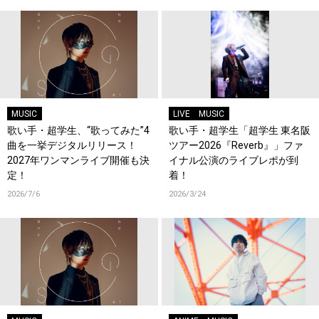
MUSIC
LIVE
MUSIC
歌い手・超学生、“歌ってみた”4
歌い手・超学生「超学生 東名阪
曲を一挙デジタルリリース！
ツアー2026『Reverb』」ファ
2027年ワンマンライブ開催も決
イナル公演のライブレポが到
定！
着！
2026/7/6
2026/3/24