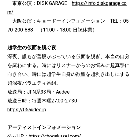
東京公演：DISK GARAGE
https://info.diskgarage.co
m/
大阪公演：キョードーインフォメーション TEL：05
70-200-888 （11:00～18:00 日祝休業）
超学生の仮面を脱ぐ夜
深夜、誰もが普段かぶっている仮面を脱ぎ、本当の自分
を露わにする。時にはリスナーからのお悩みに超真摯に
向き合い、時には超学生自身の欲望を超剥き出しにする
超深夜バラエティ番組。
放送局：JFN系33局・Audee
放送日時：毎週木曜27:00-27:30
https://05audee.jp
アーティストインフォメーション
公式HP：
https://chogakusei.com/