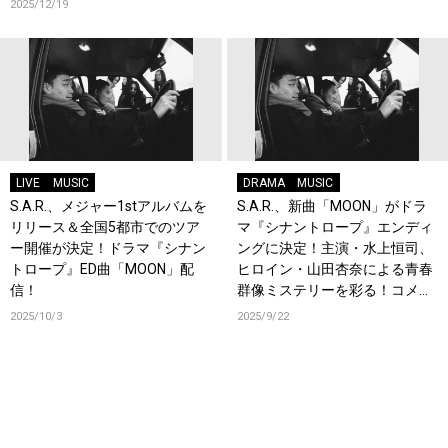
2025/12/19
LIVE
MUSIC
DRAMA
MUSIC
S.A.R.、メジャー1stアルバムを
S.A.R.、新曲「MOON」がドラ
リリース＆全国5都市でのツア
マ『シナントロープ』エンディ
ー開催が決定！ドラマ『シナン
ングに決定！主演・水上恒司、
トロープ』ED曲「MOON」配
ヒロイン・山田杏奈による青春
信！
群像ミステリーを彩る！コメン
トも到着！
2025/10/3
2025/9/22