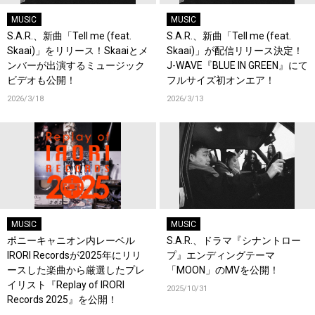
MUSIC
MUSIC
S.A.R.、新曲「Tell me (feat.
S.A.R.、新曲「Tell me (feat.
Skaai)」をリリース！Skaaiとメ
Skaai)」が配信リリース決定！
ンバーが出演するミュージック
J-WAVE『BLUE IN GREEN』にて
ビデオも公開！
フルサイズ初オンエア！
2026/3/18
2026/3/13
MUSIC
MUSIC
ポニーキャニオン内レーベル
S.A.R.、ドラマ『シナントロー
IRORI Recordsが2025年にリリ
プ』エンディングテーマ
ースした楽曲から厳選したプレ
「MOON」のMVを公開！
イリスト『Replay of IRORI
2025/10/31
Records 2025』を公開！