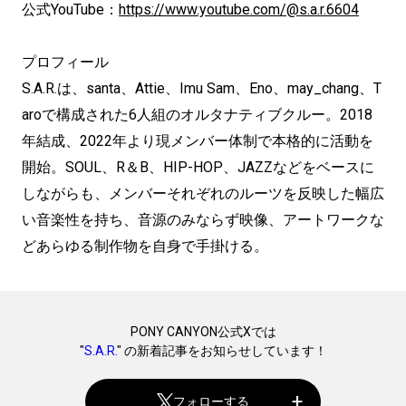
公式YouTube：
https://www.youtube.com/@s.a.r.6604
プロフィール
S.A.R.は、santa、Attie、Imu Sam、Eno、may_chang、T
aroで構成された6人組のオルタナティブクルー。2018
年結成、2022年より現メンバー体制で本格的に活動を
開始。SOUL、R＆B、HIP-HOP、JAZZなどをベースに
しながらも、メンバーそれぞれのルーツを反映した幅広
い音楽性を持ち、音源のみならず映像、アートワークな
どあらゆる制作物を自身で手掛ける。
PONY CANYON公式Xでは
"
S.A.R.
" の新着記事をお知らせしています！
フォローする