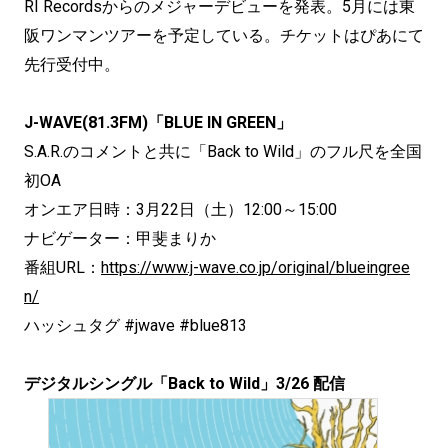
RI Recordsからのメジャーデビューを発表。5月には東
阪ワンマンツアーを予定している。チケットはぴあにて
先行受付中。
J-WAVE(81.3FM)「BLUE IN GREEN」
S.A.R.のコメントと共に「Back to Wild」のフル尺を全国
初OA
オンエア日時：3月22日（土）12:00～15:00
ナビゲーター：甲斐まりか
番組URL：
https://www.j-wave.co.jp/original/blueingree
n/
ハッシュタグ #jwave #blue813
デジタルシングル「Back to Wild」3/26 配信