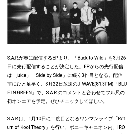
S.A.R.が春に配信するEPより、「Back to Wild」を3月26
日に先行配信することが決定した。EPからの先行配信
は「juice」「Side by Side」に続く3作目となる。配信
前にひと足早く、3月22日放送のJ-WAVE(81.3FM)「BLU
E IN GREEN」で、S.A.R.のコメントと合わせてフル尺の
初オンエアを予定。ぜひチェックしてほしい。
S.A.R.は、1月10日に二度目となるワンマンライブ「Ret
urn of Kool Theory」を行い、ポニーキャニオン内、IRO