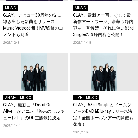
MUSIC
MUSIC
GLAY、デビュー30周年の先に
GLAY、最新アー写、そして最
導き出した新曲をリリース！
新作アートワーク、豪華収録内
Music Video公開！MV監督のコ
容を一斉解禁！それに伴い63rd
メントも到着！
Singleの収録内容も公開！
2025/12/3
2025/11/18
ANIME
MUSIC
LIVE
MUSIC
GLAY、最新曲「Dead Or
GLAY、63rd Singleとドームツ
Alive」がアニメ『終末のワルキ
アーのDVD&Blu-rayリリース決
ューレⅢ』のOP主題歌に決定！
定！全国ホールツアーの開催も
発表！
2025/11/11
2025/11/6