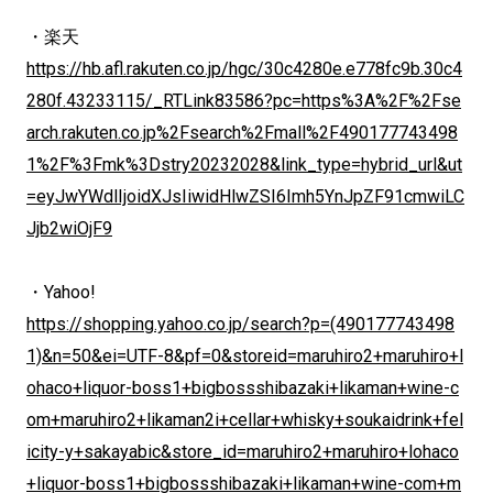
・楽天
https://hb.afl.rakuten.co.jp/hgc/30c4280e.e778fc9b.30c4
280f.43233115/_RTLink83586?pc=https%3A%2F%2Fse
arch.rakuten.co.jp%2Fsearch%2Fmall%2F490177743498
1%2F%3Fmk%3Dstry20232028&link_type=hybrid_url&ut
=eyJwYWdlIjoidXJsIiwidHlwZSI6Imh5YnJpZF91cmwiLC
Jjb2wiOjF9
・Yahoo!
https://shopping.yahoo.co.jp/search?p=(490177743498
1)&n=50&ei=UTF-8&pf=0&storeid=maruhiro2+maruhiro+l
ohaco+liquor-boss1+bigbossshibazaki+likaman+wine-c
om+maruhiro2+likaman2i+cellar+whisky+soukaidrink+fel
icity-y+sakayabic&store_id=maruhiro2+maruhiro+lohaco
+liquor-boss1+bigbossshibazaki+likaman+wine-com+m