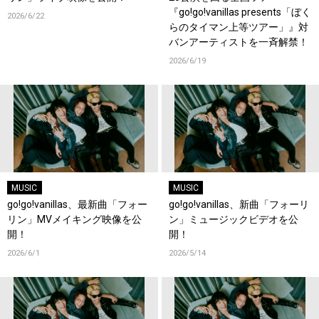
『go!go!vanillas presents「ぼく
2026/6/22
らのタイマン上等ツアー」』対
バンアーティストを一斉解禁！
2026/6/19
MUSIC
MUSIC
go!go!vanillas、最新曲「フォー
go!go!vanillas、新曲「フォーリ
リン」MVメイキング映像を公
ン」ミュージックビデオを公
開！
開！
2026/6/1
2026/5/14