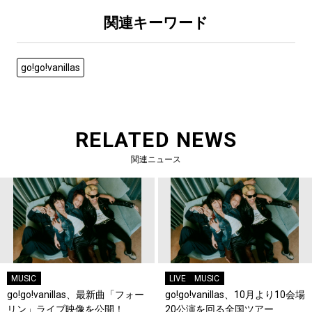
関連キーワード
go!go!vanillas
RELATED NEWS
関連ニュース
MUSIC
LIVE
MUSIC
go!go!vanillas、最新曲「フォー
go!go!vanillas、10月より10会場
リン」ライブ映像を公開！
20公演を回る全国ツアー