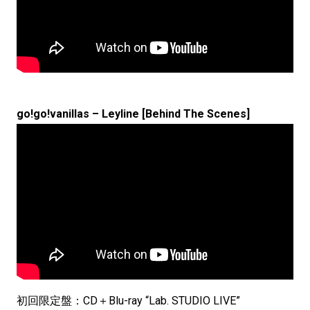
go!go!vanillas – Leyline [Behind The Scenes]
初回限定盤：CD＋Blu-ray “Lab. STUDIO LIVE”