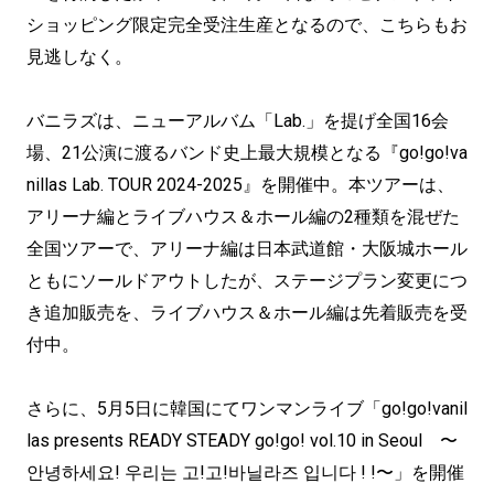
ショッピング限定完全受注生産となるので、こちらもお
見逃しなく。
バニラズは、ニューアルバム「Lab.」を提げ全国16会
場、21公演に渡るバンド史上最大規模となる『go!go!va
nillas Lab. TOUR 2024-2025』を開催中。本ツアーは、
アリーナ編とライブハウス＆ホール編の2種類を混ぜた
全国ツアーで、アリーナ編は日本武道館・大阪城ホール
ともにソールドアウトしたが、ステージプラン変更につ
き追加販売を、ライブハウス＆ホール編は先着販売を受
付中。
さらに、5月5日に韓国にてワンマンライブ「go!go!vanil
las presents READY STEADY go!go! vol.10 in Seoul 〜
안녕하세요! 우리는 고!고!바닐라즈 입니다 ! !〜」を開催