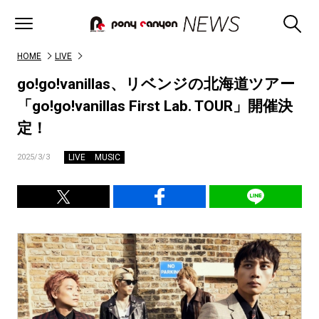
HOME
LIVE
go!go!vanillas、リベンジの北海道ツアー
「go!go!vanillas First Lab. TOUR」開催決
定！
LIVE
MUSIC
2025/3/3