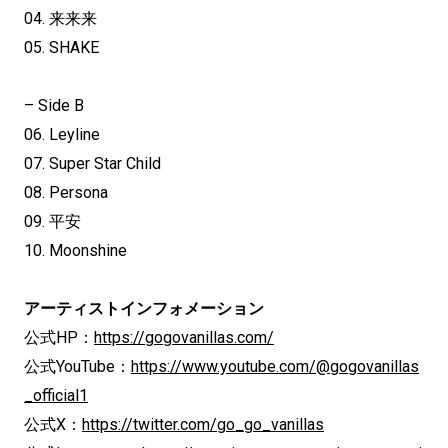
04. 来来来
05. SHAKE
– Side B
06. Leyline
07. Super Star Child
08. Persona
09. 平安
10. Moonshine
アーティストインフォメーション
公式HP：
https://gogovanillas.com/
公式YouTube：
https://www.youtube.com/@gogovanillas
_official1
公式X：
https://twitter.com/go_go_vanillas