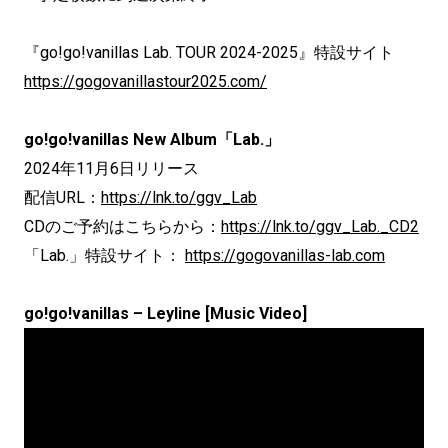
『go!go!vanillas Lab. TOUR 2024-2025』特設サイト
https://gogovanillastour2025.com/
go!go!vanillas New Album「Lab.」
2024年11月6日リリース
配信URL：
https://lnk.to/ggv_Lab
CDのご予約はこちらから：
https://lnk.to/ggv_Lab._CD2
「Lab.」特設サイト：
https://gogovanillas-lab.com
go!go!vanillas – Leyline [Music Video]