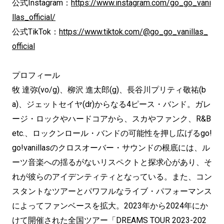
公式Instagram：
https://www.instagram.com/go_go_vani
llas_official/
公式TikTok：
https://www.tiktok.com/@go_go_vanillas_
official
プロフィール
牧 達弥(vo/g)、柳沢 進太郎(g)、長谷川プリティ敬祐(b
a)、ジェットセイヤ(dr)からなる4ピース・バンド。ガレ
ージ・ロックやハードコアから、スカやファンク、R&B
etc.、ロックンロール・バンドの可能性を押し広げるgo!
go!vanillasのクロスオーバー・サウンドの根底には、ル
ーツ音楽への揺るがないリスペクトと探求心があり、そ
れが彼らのアイデンティティとなっている。また、コン
スタントなツアーとパワフルなライブ・パフォーマンス
によってファンベースを拡大。2023年から2024年にか
けて開催された全国ツアー「DREAMS TOUR 2023-202