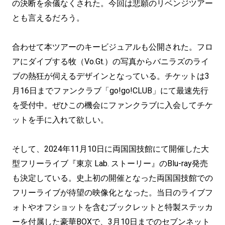
の決断を余儀なくされた。今回は悲願のリベンジツアー
とも言えるだろう。
合わせて本ツアーのキービジュアルも公開された。フロ
アにダイブする牧（Vo.Gt.）の写真からバニラズのライ
ブの熱狂が伺えるデザインとなっている。チケットは3
月16日までファンクラブ「go!go!CLUB」にて最速先行
を受付中。ぜひこの機会にファンクラブに入会してチケ
ットを手に入れて欲しい。
そして、2024年11月10日に両国国技館にて開催した大
型フリーライブ『東京 Lab. ストーリー』のBlu-ray発売
も決定している。史上初の開催となった両国国技館での
フリーライブが待望の映像化となった。当日のライブフ
ォトやオフショットを含むブックレットと特製ステッカ
ーを付属した豪華BOXで、3月10日までのセブンネット