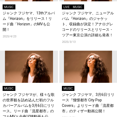
MUSIC
LIVE
MUSIC
ジャンク フジヤマ、13thアルバ
ジャンク フジヤマ、ニューアル
ム『Horizon』をリリース！リ
バム『Horizon』のジャケッ
ード曲「Horizon」のMVも公
ト、収録曲が決定！アナログレ
開！
コードのリリースとリリース・
ツアー東京公演の詳細も発表！
2025/4/23
2025/3/13
MUSIC
MUSIC
ジャンク フジヤマが、様々な歌
ジャンク フジヤマ、3月6日リリ
の世界観を詰め込んだ初のフル
ース『憧憬都市 City Pop
カバーアルバムを3月6日にリリ
Covers』よりリード曲「流星都
ース。リード曲「流星都市」の
市」のティザー動画公開！
フルMVと全曲試聴動画も公