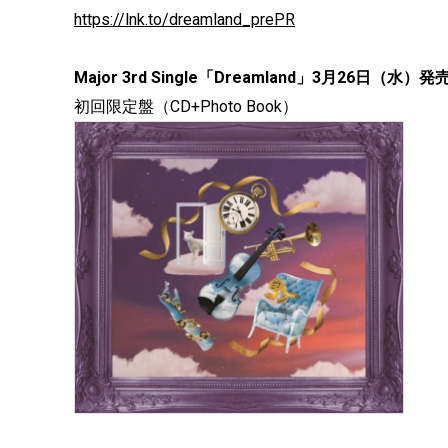
https://lnk.to/dreamland_prePR
Major 3rd Single「Dreamland」3月26日（水）発
初回限定盤（CD+Photo Book）