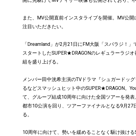
開に先駆けてMVティザー映像も公開されており、
また、MV公開直前インスタライブを開催。MV公開に
注目いただきたい。
「Dreamland」が2月21日にFM大阪「スパラジ
スタートしたSUPER★DRAGONのレギュラーラ
組を盛り上げる。
メンバー田中洸希主演のTVドラマ『シュガードッグライフ
るなどスマッシュヒット中のSUPER★DRAGON。Yo
て、グループ結成10周年に向けた全国ツアーを発表。6月2
都市10公演を回り、ツアーファイナルとなる9月2
る。
10周年に向けて、勢いを緩めることなく駆け抜けるS