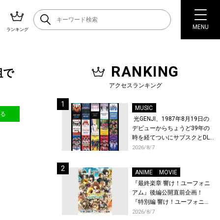
MENU
ランキング
RANKING
組で
アクセスランキング
MUSIC
送る
光GENJI、1987年8月19日の
デビューからちょうど39年の
時を経てついにサブスクとDL
配信が解禁！
2026/8/7
ANIME
MOVIE
『最終楽章 響け！ユーフォニ
アム』後編公開直前企画！
『特別編 響け！ユーフォニア
ム〜アンサンブルコンテス
2026/8/7