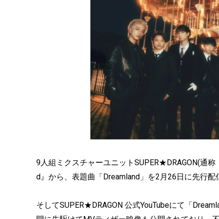
9人組ミクスチャーユニットSUPER★DRAGON(通称・スパド
d』から、表題曲「Dreamland」を2月26日に先
そしてSUPER★DRAGON 公式YouTubeにて「Dreaml