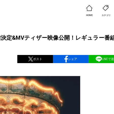
HOME
カテゴリ
」先行配信決定&MVティザー映像公開！レギュラー番
ポスト
シェア
LINEで