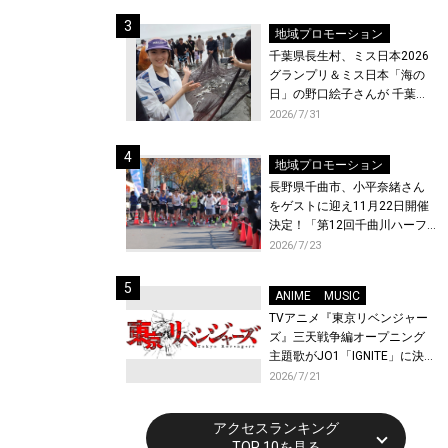
ト〜』と『最終楽章 響け！ユ
ーフォニアム』前編の一挙上
地域プロモーション
映が決定！
千葉県長生村、ミス日本2026
グランプリ＆ミス日本「海の
日」の野口絵子さんが 千葉県
唯一の村・長生村で地引網を
2026/7/31
体験！
地域プロモーション
長野県千曲市、小平奈緒さん
をゲストに迎え11月22日開催
決定！「第12回千曲川ハーフ
マラソン」エントリー受付開
2026/7/23
始！
ANIME
MUSIC
TVアニメ『東京リベンジャー
ズ』三天戦争編オープニング
主題歌がJO1「IGNITE」に決
定！メンバー全員から喜びと
2026/7/21
作品への想いあふれるコメン
トが到着！9月に東京・大阪で
アクセスランキング
先行上映会を開催！
TOP 10を見る