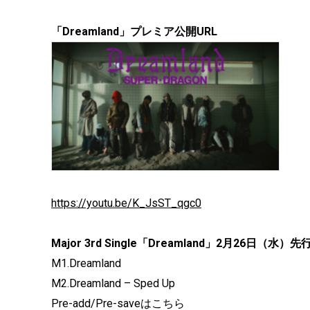
「Dreamland」プレミア公開URL
https://youtu.be/K_JsST_qgc0
Major 3rd Single「Dreamland」2月26日（水）
M1.Dreamland
M2.Dreamland – Sped Up
Pre-add/Pre-saveはこちら