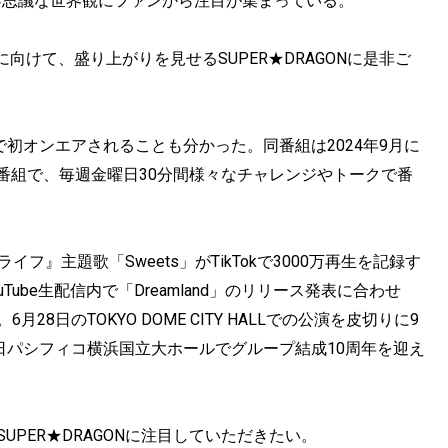
不思議な世界観にファンから注目が集まっている。
向けて、盛り上がりを見せるSUPER★DRAGONに是非ご
！」で初オンエアされることも分かった。同番組は2024年9月に
ジオ番組で、毎週金曜日30分間様々なチャレンジやトークで番
』主題歌「Sweets」がTikTokで3000万再生を記録す
uTube生配信内で「Dreamland」のリリース発表に合わせ
8日のTOKYO DOME CITY HALLでの公演を皮切りに9
7日パシフィコ横浜国立大ホールでグループ結成10周年を迎え
UPER★DRAGONに注目していただきたい。