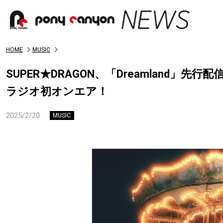
HOME
MUSIC
SUPER★DRAGON、「Dreamland
ラジオ初オンエア！
2025/2/20
MUSIC