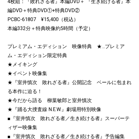
4枚組：『敗れざる者』本編DVD＋ 『生き続ける者』本
編DVD＋特典DVD①+特典DVD②
PCBC-61807 ¥15,400（税込）
本編332分＋特典映像約5時間（予定）
プレミアム・エディション 映像特典 ★…プレミア
ム・エディション限定特典
★メイキング
★イベント映像集
★『室井慎次 敗れざる者』公開記念 ベールに包まれ
る本作に迫る！
★今だから語る 柳葉敏郎と室井慎次
★『踊る大捜査線 N.E.W.』劇場用特別映像
■『室井慎次 敗れざる者／生き続ける者』スーパーテ
ィザー映像集
■『室井慎次 敗れざる者／生き続ける者』予告編集