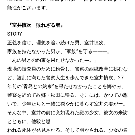
能性がございます。
『室井慎次 敗れざる者』
STORY
正義を信じ、理想を追い続けた男、室井慎次。
家族を持たなかった男が、“家族”を守る―――。
「あの男との約束を果たせなかった―。」
現場の捜査員のために粉骨し、警察の組織改革に挑むな
ど、波乱に満ちた警察人生を歩んできた室井慎次。27
年前の“青島との約束”を果たせなかったことを悔やみ、
警察を辞めて故郷・秋田に帰る。そこには、かつての想
いで、少年たちと一緒に穏やかに暮らす室井の姿がー。
そんな中、室井の前に突如現れた謎の少女。彼女の来訪
とともに、他殺と思
われる死体が発見される。そして明かされる、少女の名