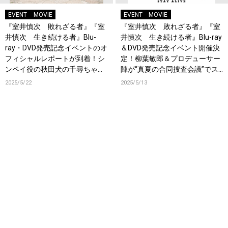
EVENT
MOVIE
EVENT
MOVIE
『室井慎次 敗れざる者』『室
『室井慎次 敗れざる者』『室
井慎次 生き続ける者』Blu-
井慎次 生き続ける者』Blu-ray
ray・DVD発売記念イベントのオ
＆DVD発売記念イベント開催決
フィシャルレポートが到着！シ
定！柳葉敏郎＆プロデューサー
ンペイ役の秋田犬の千尋ちゃん
陣が“真夏の合同捜査会議”でス
も登場！
ペシャルトーク予定！
2025/5/22
2025/5/13