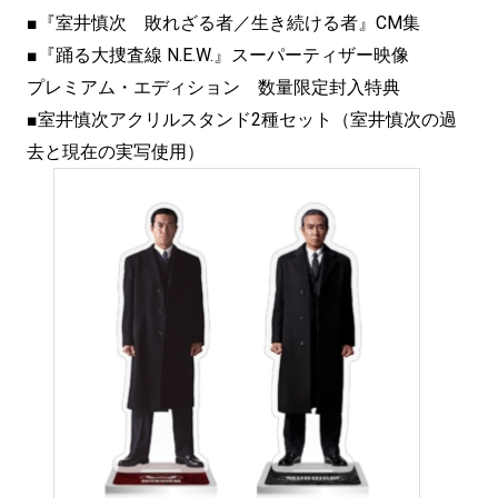
■『室井慎次 敗れざる者／生き続ける者』CM集
■『踊る大捜査線 N.E.W.』スーパーティザー映像
プレミアム・エディション 数量限定封入特典
■室井慎次アクリルスタンド2種セット（室井慎次の過
去と現在の実写使用）