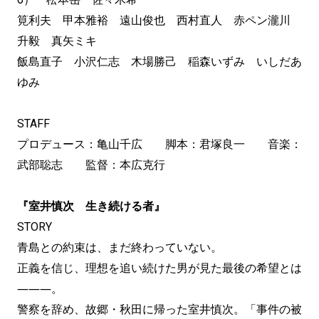
筧利夫 甲本雅裕 遠山俊也 西村直人 赤ペン瀧川
升毅 真矢ミキ
飯島直子 小沢仁志 木場勝己 稲森いずみ いしだあ
ゆみ
STAFF
プロデュース：亀山千広 脚本：君塚良一 音楽：
武部聡志 監督：本広克行
『室井慎次 生き続ける者』
STORY
青島との約束は、まだ終わっていない。
正義を信じ、理想を追い続けた男が見た最後の希望とは
―――。
警察を辞め、故郷・秋田に帰った室井慎次。「事件の被