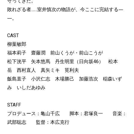
守ってきた。
敗れざる者……室井慎次の物語が、今ここに完結する―
―。
CAST
柳葉敏郎
福本莉子 齋藤潤 前山くうが・前山こうが
松下洸平 矢本悠馬 丹生明里（日向坂46） 松本
岳 西村直人 真矢ミキ 筧利夫
飯島直子 小沢仁志 木場勝己 加藤浩次 稲森いず
み いしだあゆみ
STAFF
プロデュース：亀山千広 脚本：君塚良一 音楽：
武部聡志 監督：本広克行