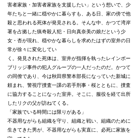
害者家族・加害者家族を支援したい」という想いで、少
年たちと一緒に穏やかに暮らすも、ある日、家の傍で他
殺と思われる死体が発見される。そんな中、かつて湾岸
署を占拠した猟奇殺人犯・日向真奈美の娘だという少
女・杏が現れ、穏やかな暮らしを求めたはずの室井の日
常が徐々に変化してい
く。発見された死体は、室井が指揮を執ったレインボー
ブリッジ事件の犯人グループの一人だったのだ。かつて
の同僚であり、今は秋田県警本部長になっていた新城に
頼まれ、警視庁捜査一課の若手刑事・桜とともに、捜査
に協力することになった室井。そこに、服役を経て出所
したリクの父が訪ねてくる。
「家族でいる時間には限りがある」
不器用ながらも組織を守り、組織と戦い、組織のために
生きてきた男が、不器用ながらも実直に、必死に家族を