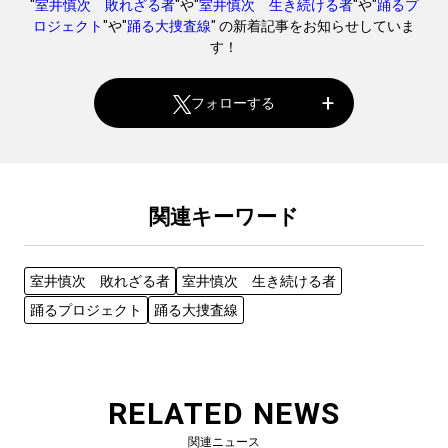
"
室井慎次 敗れざる者
"や"
室井慎次 生き続ける者
"や"
踊るプ
ロジェクト
"や"
踊る大捜査線
" の新着記事をお知らせしていま
す！
フォローする
関連キーワード
室井慎次 敗れざる者
室井慎次 生き続ける者
踊るプロジェクト
踊る大捜査線
RELATED NEWS
関連ニュース