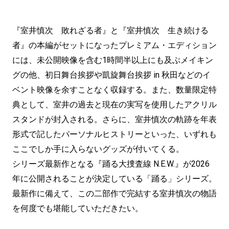
『室井慎次 敗れざる者』と『室井慎次 生き続ける
者』の本編がセットになったプレミアム・エディション
には、未公開映像を含む1時間半以上にも及ぶメイキン
グの他、初日舞台挨拶や凱旋舞台挨拶 in 秋田などのイ
ベント映像を余すことなく収録する。また、数量限定特
典として、室井の過去と現在の実写を使用したアクリル
スタンドが封入される。さらに、室井慎次の軌跡を年表
形式で記したパーソナルヒストリーといった、いずれも
ここでしか手に入らないグッズが付いてくる。
シリーズ最新作となる『踊る大捜査線 N.E.W.』が2026
年に公開されることが決定している「踊る」シリーズ。
最新作に備えて、この二部作で完結する室井慎次の物語
を何度でも堪能していただきたい。