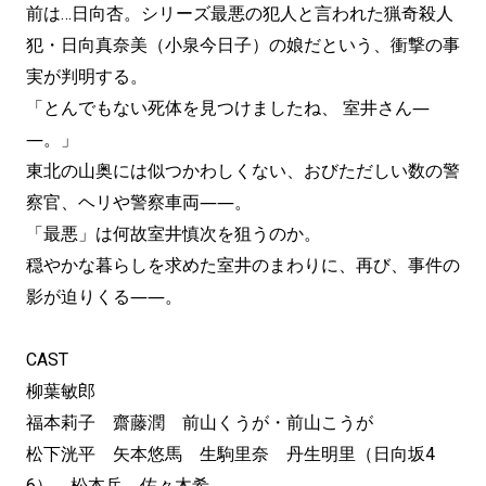
前は…日向杏。シリーズ最悪の犯人と言われた猟奇殺人
犯・日向真奈美（小泉今日子）の娘だという、衝撃の事
実が判明する。
「とんでもない死体を見つけましたね、 室井さん―
―。」
東北の山奥には似つかわしくない、おびただしい数の警
察官、ヘリや警察車両――。
「最悪」は何故室井慎次を狙うのか。
穏やかな暮らしを求めた室井のまわりに、再び、事件の
影が迫りくる――。
CAST
柳葉敏郎
福本莉子 齋藤潤 前山くうが・前山こうが
松下洸平 矢本悠馬 生駒里奈 丹生明里（日向坂4
6） 松本岳 佐々木希