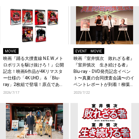
MOVIE
EVENT
MOVIE
映画『踊る大捜査線 N.E.W.メト
映画『室井慎次 敗れざる者』
ロポリスを駆け抜けろ！』公開
『室井慎次 生き続ける者』
記念！映画6作品が4Kリマスタ
Blu-ray・DVD発売記念イベン
ー仕様の「4K UHD」＆「Blu-
ト〜真夏の合同捜査会議〜のイ
ray」2枚組で登場！原点である
ベントレポートが到着！柳葉敏
連続テレビドラマとテレビスペ
郎、「『踊る』シリーズは永久
2026/7/17
2025/7/22
シャル3作品を、最先端AI技術
に不滅！」
でアップコンバートを施し待望
の初Blu-ray化が決定！