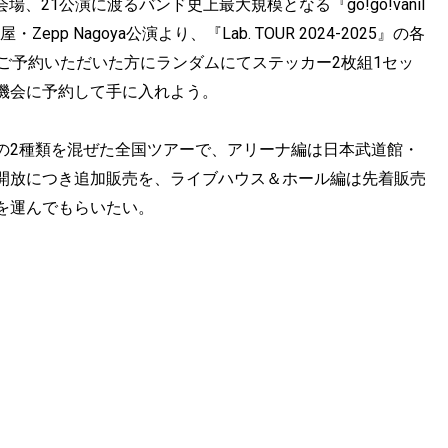
、21公演に渡るバンド史上最大規模となる『go!go!vanil
屋・Zepp Nagoya公演より、『Lab. TOUR 2024-2025』の各
P」をご予約いただいた方にランダムにてステッカー2枚組1セッ
機会に予約して手に入れよう。
の2種類を混ぜた全国ツアーで、アリーナ編は日本武道館・
開放につき追加販売を、ライブハウス＆ホール編は先着販売
を運んでもらいたい。