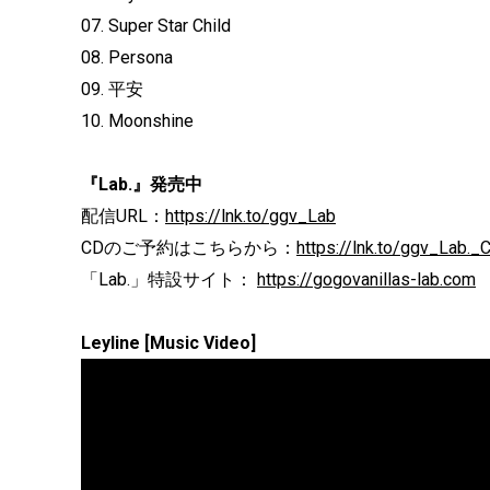
07. Super Star Child
08. Persona
09. 平安
10. Moonshine
『Lab.』発売中
配信URL：
https://lnk.to/ggv_Lab
CDのご予約はこちらから：
https://lnk.to/ggv_Lab._
「Lab.」特設サイト：
https://gogovanillas-lab.com
Leyline [Music Video]