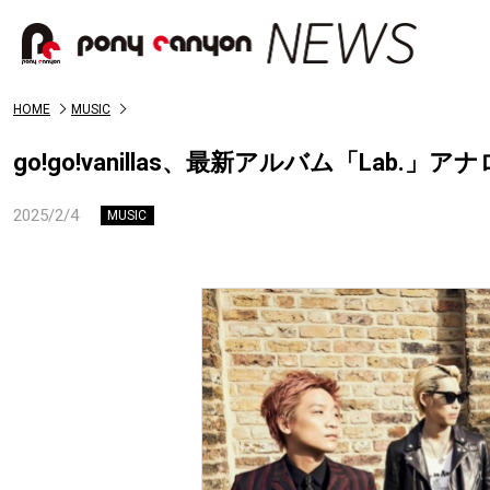
HOME
MUSIC
go!go!vanillas、最新アルバム「Lab
2025/2/4
MUSIC