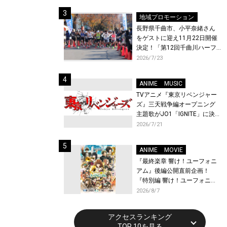
体験！
地域プロモーション
長野県千曲市、小平奈緒さん
をゲストに迎え11月22日開催
決定！「第12回千曲川ハーフ
マラソン」エントリー受付開
2026/7/23
始！
ANIME
MUSIC
TVアニメ『東京リベンジャー
ズ』三天戦争編オープニング
主題歌がJO1「IGNITE」に決
定！メンバー全員から喜びと
2026/7/21
作品への想いあふれるコメン
トが到着！9月に東京・大阪で
ANIME
MOVIE
先行上映会を開催！
『最終楽章 響け！ユーフォニ
アム』後編公開直前企画！
『特別編 響け！ユーフォニア
ム〜アンサンブルコンテス
2026/8/7
ト〜』と『最終楽章 響け！ユ
ーフォニアム』前編の一挙上
アクセスランキング
映が決定！
TOP 10を見る