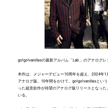
go!go!vanillasの最新アルバム「Lab.」のア
本作は、メジャーデビュー10周年を超え、2024年1月に
アナログ版。10年間をかけて、go!go!vanill
った超意欲作が待望のアナログ版リリースとなった
いる。