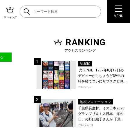
MENU
ランキング
RANKING
アクセスランキング
送る
MUSIC
光GENJI、1987年8月19日の
デビューからちょうど39年の
時を経てついにサブスクとDL
配信が解禁！
2026/8/7
地域プロモーション
千葉県長生村、ミス日本2026
グランプリ＆ミス日本「海の
日」の野口絵子さんが 千葉県
唯一の村・長生村で地引網を
2026/7/31