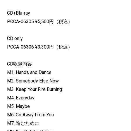
CD+Blu-ray
PCCA-06305 ¥5,500円（税込）
CD only
PCCA-06306 ¥3,300円（税込）
CD収録内容
M1. Hands and Dance
M2. Somebody Else Now
M3. Keep Your Fire Burning
M4. Everyday
M5. Maybe
M6. Go Away From You
M7. 進むために