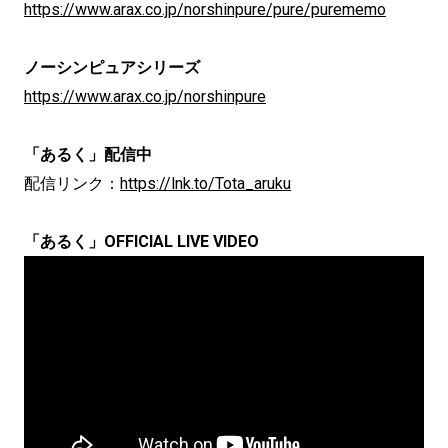
https://www.arax.co.jp/norshinpure/pure/purememo
ノーシンピュアシリーズ
https://www.arax.co.jp/norshinpure
「あるく」配信中
配信リンク：
https://lnk.to/Tota_aruku
「あるく」OFFICIAL LIVE VIDEO