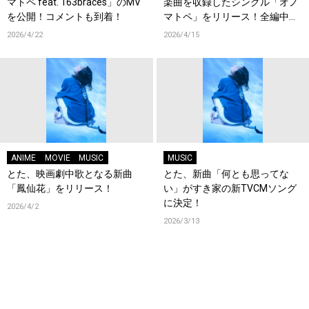
マトペ feat. 163braces」のMV
楽曲を収録したシングル「オノ
を公開！コメントも到着！
マトペ」をリリース！全編中国
語詞にも初チャレンジ！コメン
2026/4/22
2026/4/15
トも到着！
ANIME
MOVIE
MUSIC
MUSIC
とた、映画劇中歌となる新曲
とた、新曲「何とも思ってな
「鳳仙花」をリリース！
い」がすき家の新TVCMソング
に決定！
2026/4/2
2026/3/13