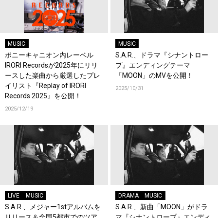
MUSIC
MUSIC
ポニーキャニオン内レーベル
S.A.R.、ドラマ『シナントロー
IRORI Recordsが2025年にリリ
プ』エンディングテーマ
ースした楽曲から厳選したプレ
「MOON」のMVを公開！
イリスト『Replay of IRORI
2025/10/31
Records 2025』を公開！
2025/12/19
LIVE
MUSIC
DRAMA
MUSIC
S.A.R.、メジャー1stアルバムを
S.A.R.、新曲「MOON」がドラ
リリース＆全国5都市でのツア
マ『シナントロープ』エンディ