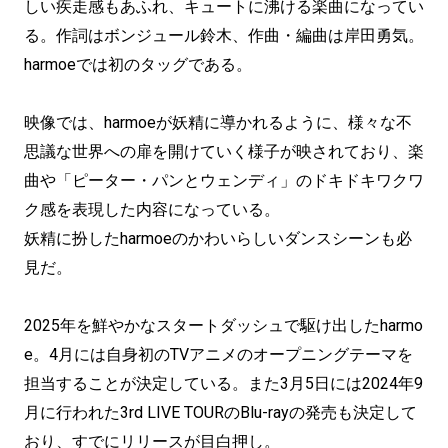
しい疾走感もあふれ、キュートに沸ける楽曲になってい
る。作詞はボンジュール鈴木、作曲・編曲は岸田勇気。
harmoeでは初のタッグである。
映像では、harmoeが妖精に導かれるように、様々な不
思議な世界への扉を開けていく様子が映されており、楽
曲や「ピーター・パンとウェンディ」のドキドキワクワ
ク感を表現した内容になっている。
妖精に扮したharmoeのかわいらしいダンスシーンも必
見だ。
2025年を鮮やかなスタートダッシュで駆け出したharmo
e。4月には自身初のTVアニメのオープニングテーマを
担当することが決定している。また3月5日には2024年9
月に行われた3rd LIVE TOURのBlu-rayの発売も決定して
おり、すでにリリースが目白押し。