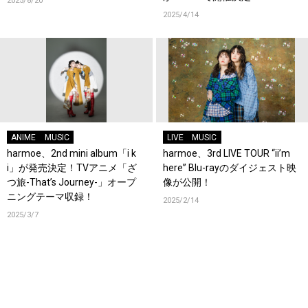
2025/8/20
2025/4/14
ANIME
MUSIC
LIVE
MUSIC
harmoe、2nd mini album「i k
harmoe、3rd LIVE TOUR “ii’m
i」が発売決定！TVアニメ「ざ
here” Blu-rayのダイジェスト映
つ旅-That’s Journey-」オープ
像が公開！
ニングテーマ収録！
2025/2/14
2025/3/7