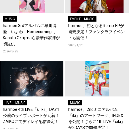
MUSIC
EVENT
MUSIC
harmoe 3rdアルバムに早川博
harmoe、初となるRemix EPが
隆、いよわ、Homecomings、
発売決定！ファンクラブイベン
Kanata Okajimaら豪華作家陣が
トも開催！
初提供！
2026/1/26
2026/5/25
LIVE
MUSIC
MUSIC
harmoe 4th LIVE「s i k i」DAY1
harmoe、2ndミニアルバム
公演のライブレポートが到着！
「iki」のアートワーク、INDEX
ZAIKOにてディレイ配信決定！
を公開！さらに4th LIVE「siki」
が2DAYSで開催決定！