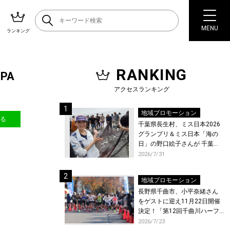
MENU
ランキング
RANKING
PA
アクセスランキング
地域プロモーション
送る
千葉県長生村、ミス日本2026
グランプリ＆ミス日本「海の
日」の野口絵子さんが 千葉県
唯一の村・長生村で地引網を
2026/7/31
体験！
地域プロモーション
長野県千曲市、小平奈緒さん
をゲストに迎え11月22日開催
決定！「第12回千曲川ハーフ
マラソン」エントリー受付開
2026/7/23