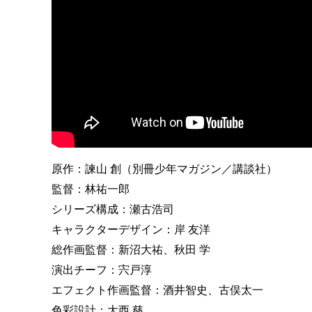
原作：諫山 創（別冊少年マガジン／講談社）
監督：林祐一郎
シリーズ構成：瀬古浩司
キャラクターデザイン：岸 友洋
総作画監督：新沼大祐、秋田 学
演出チーフ：宍戸淳
エフェクト作画監督：酒井智史、古俣太一
色彩設計：大西 慈