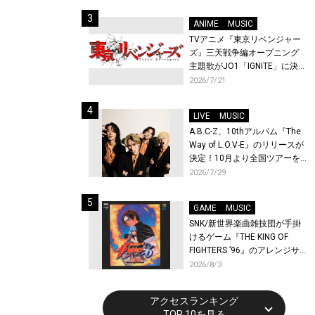
始！
ANIME
MUSIC
TVアニメ『東京リベンジャー
ズ』三天戦争編オープニング
主題歌がJO1「IGNITE」に決
定！メンバー全員から喜びと
2026/7/21
作品への想いあふれるコメン
トが到着！9月に東京・大阪で
LIVE
MUSIC
先行上映会を開催！
A.B.C-Z、10thアルバム『The
Way of L.O.V-E』のリリースが
決定！10月より全国ツアーを
開催！
2026/7/29
GAME
MUSIC
SNK/新世界楽曲雑技団が手掛
けるゲーム『THE KING OF
FIGHTERS ’96』のアレンジサ
ウンドトラックが配信開始！
2026/8/3
アクセスランキング
TOP 10を見る