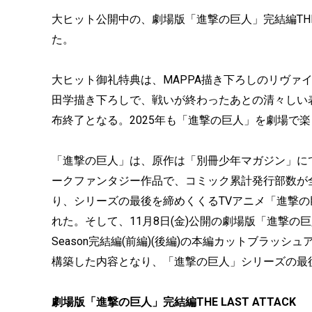
大ヒット公開中の、劇場版「進撃の巨人」完結編THE L
た。
大ヒット御礼特典は、MAPPA描き下ろしのリヴァ
田学描き下ろしで、戦いが終わったあとの清々しい
布終了となる。2025年も「進撃の巨人」を劇場で
「進撃の巨人」は、原作は「別冊少年マガジン」にて、
ークファンタジー作品で、コミック累計発行部数が全世
り、シリーズの最後を締めくくるTVアニメ「進撃の巨人」Th
れた。そして、11月8日(金)公開の劇場版「進撃の巨人」完結
Season完結編(前編)(後編)の本編カットブラッシ
構築した内容となり、「進撃の巨人」シリーズの最
劇場版「進撃の巨人」完結編THE LAST ATTACK