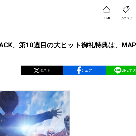
HOME
カテゴリ
TTACK、第10週目の大ヒット御礼特典は、MAP
ポスト
シェア
LINEで