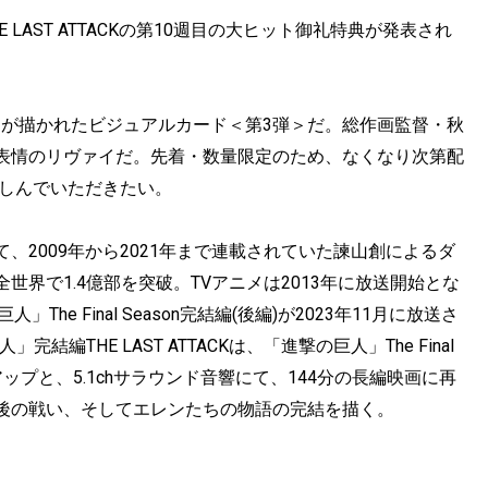
AST ATTACKの第10週目の大ヒット御礼特典が発表され
イが描かれたビジュアルカード＜第3弾＞だ。総作画監督・秋
表情のリヴァイだ。先着・数量限定のため、なくなり次第配
楽しんでいただきたい。
2009年から2021年まで連載されていた諫山創によるダ
界で1.4億部を突破。TVアニメは2013年に放送開始とな
e Final Season完結編(後編)が2023年11月に放送さ
編THE LAST ATTACKは、「進撃の巨人」The Final
ュアップと、5.1chサラウンド音響にて、144分の長編映画に再
後の戦い、そしてエレンたちの物語の完結を描く。