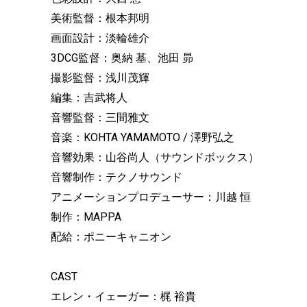
美術監督：根本邦明
画面設計：淡輪雄介
3DCG監督：奥納 基、池田 昴
撮影監督：浅川茂輝
編集：吉武将人
音響監督：三間雅文
音楽：KOHTA YAMAMOTO / 澤野弘之
音響効果：山谷尚人（サウンドボックス）
音響制作：テクノサウンド
アニメーションプロデューサー：川越 恒
制作：MAPPA
配給：ポニーキャニオン
CAST
エレン・イェーガー：梶 裕貴