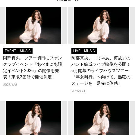
EVENT
MUSIC
LIVE
MUSIC
阿部真央、ツアー初日にファン
阿部真央、「じゃあ、何故」の
クラブイベント『あべまにあ限
バンド編成ライブ映像を公開！
定イベント2026』の開催を発
6月開幕のライブハウスツアー
表！東阪2箇所で開催決定！
『年女興行』へ向けて、熱狂の
ステージを一足先に体感！
2026/6/8
2026/6/1