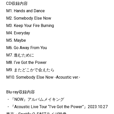
CD収録内容
M1. Hands and Dance
M2. Somebody Else Now
M3. Keep Your Fire Burning
M4. Everyday
M5. Maybe
M6. Go Away From You
M7. 進むために
M8. I‘ve Got the Power
M9. またどこかで会えたら
M10. Somebody Else Now -Acoustic ver.-
Blu-ray収録内容
・『NOW』アルバムメイキング
・『Acoustic Live Tour “I’ve Got the Power”』2023.10.27