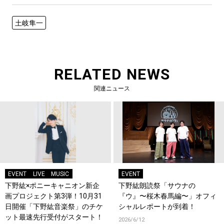
土岐隼一
RELATED NEWS
関連ニュース
EVENT
LIVE
MUSIC
EVENT
下野紘×ポニーキャニオン新企
下野紘朗読祭「サウナの
画プロジェクト第3弾！10月31
『ウ』〜桜木春馬編〜」オフィ
日開催「下野紘音楽祭」のチケ
シャルレポートが到着！
ット最速先行受付がスタート！
2026/6/12