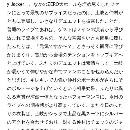
y Jacker」。なかのZERO大ホールを埋め尽くしたファ
ンにとって最初のサプライズだったのは、土岐と仲村が
ともに登場し、いきなりデュエットを披露したことだ。
普通のライブであれば、ゲストはメインの演者から呼び
込まれて登場するもの。そんな常識をいとも簡単に覆し
たふたりは、「元気ですか〜？」とさっそく観客に呼び
かけまくり、冒頭から会場のテンションをトップギアへ
と上げていく。ふたりのデュエットは素晴らしく、土岐
が暖かくて伸びやかな声でファンのことを包み込んだか
と思えば、キレキレで力強い仲村のボーカルがさらにそ
のボルテージを上げていくという相乗効果。ふたりの異
なる声質が渾然一体となったパフォーマンスに、今日の
ライブへの期待感がより高まっていく。また今日のふた
りの衣装は、土岐がシックで上品な黒スーツにシルバー
のアクセを合わせており、対する仲村はチェックのジャ