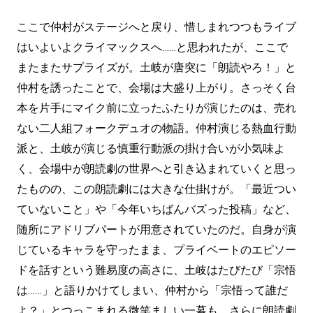
ここで仲村がステージへと戻り、惜しまれつつもライブ
はいよいよクライマックスへ……と思われたが、ここで
またまたサプライズが。土岐が唐突に「朗読やろ！」と
仲村を誘ったことで、会場は大盛り上がり。さっそく台
本を片手にマイク前に立ったふたりが演じたのは、売れ
ない二人組フォークデュオの物語。仲村演じる熱血行動
派と、土岐が演じる慎重行動派の掛け合いが小気味よ
く、会場中が朗読劇の世界へと引き込まれていくと思っ
たものの、この朗読劇には大きな仕掛けが。「最近つい
ていないこと」や「今年いちばんバズった投稿」など、
随所にアドリブパートが用意されていたのだ。自身が演
じているキャラを守ったまま、プライベートのエピソー
ドを話すという難易度の高さに、土岐はたびたび「宗悟
は……」と語りかけてしまい、仲村から「宗悟って誰だ
よ？」とつっこまれる微笑ましい一幕も。さらに朗読劇