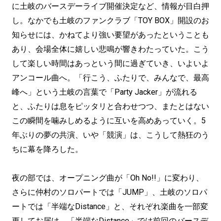
に土岐のバースデーライブ開催決定など、情報が目白押
し。なかでも土岐のファンクラブ「TOY BOX」開設のお
知らせには、かねてより強い要望があったということも
あり、会場全体に嬉しい悲鳴が響きわたっていた。こう
して楽しい時間はあっという間に過ぎていき、いよいよ
アンコール曲へ。「行こう、ふたりで、みんなで、最高
峰へ」という土岐の言葉で「Party Jacker」が流れる
と、ふたりは息をピッタリと合わせつつ、またとはない
この瞬間を噛みしめるように互いを高めあっていく。5
年ぶりの夢の共演、いや「競演」は、こうして熱狂のう
ちに幕を降ろした。
夜の部では、オープニング曲が「Oh No!!」に変わり、
さらに仲村のソロパートでは「JUMP」、土岐のソロパ
ートでは「半端なDistance」と、それぞれ楽曲を一部変
更してお届け。「半端なDistance」では前回のバースデ