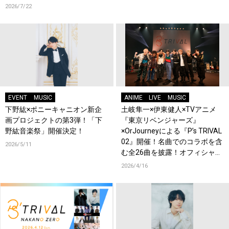
2026/7/22
EVENT
MUSIC
ANIME
LIVE
MUSIC
下野紘×ポニーキャニオン新企
土岐隼一×伊東健人×TVアニメ
画プロジェクトの第3弾！「下
『東京リベンジャーズ』
野紘音楽祭」開催決定！
×OrJourneyによる『P’s TRIVAL
02』開催！名曲でのコラボを含
2026/5/11
む全26曲を披露！オフィシャル
レポート到着！
2026/4/16