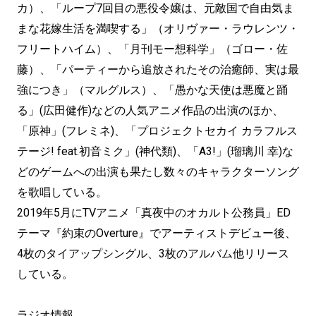
カ）、「ループ7回目の悪役令嬢は、元敵国で自由気ま
まな花嫁生活を満喫する」（オリヴァー・ラウレンツ・
フリートハイム）、「月刊モー想科学」（ゴロー・佐
藤）、「パーティーから追放されたその治癒師、実は最
強につき」（マルグルス）、「愚かな天使は悪魔と踊
る」(広田健作)などの人気アニメ作品の出演のほか、
「原神」(フレミネ)、「プロジェクトセカイ カラフルス
テージ! feat.初音ミク」(神代類)、「A3!」(瑠璃川 幸)な
どのゲームへの出演も果たし数々のキャラクターソング
を歌唱している。
2019年5月にTVアニメ「真夜中のオカルト公務員」ED
テーマ『約束のOverture』でアーティストデビュー後、
4枚のタイアップシングル、3枚のアルバム他リリース
している。
ラジオ情報