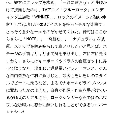
へ。観客にクラップを求め、「一緒に歌おう」と呼びか
けて披露したのは、TVアニメ『ブルーロック』エンデ
ィング主題歌「WINNER」。ロックのイメージが強い仲
村としては珍しいR&Bテイストを持ったチルな楽曲で、
さっそく意外な一面をのぞかせてくれた。仲村はここか
らさらに「NOTE」、「奇跡だ」、「ナチュラル」を披
露。ステップを踏み鳴らして縦ノリしたかと思えば、ス
テージの手前ギリギリまで身を乗り出し、左に右に走り
まわり、さらにはキーボードやドラムの台座セットに昇
って歌うなど、凄まじい運動量とパフォーマンス。そん
な自由奔放な仲村に負けじと、観客も思い思いのスタイ
ルでビートに乗るなど、まるで大ホールがライブハウス
に変わったかのようだ。自身が作詞・作曲を手がけてい
るがゆえのリアルさと、ロックシンガーならではのパワ
フルな歌唱力に存分に酔いしれることができるソロパー
トとなった。