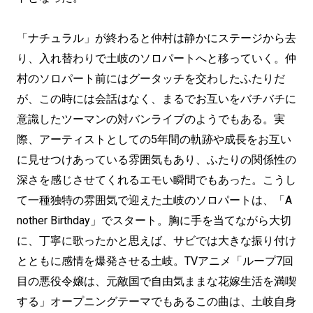
「ナチュラル」が終わると仲村は静かにステージから去
り、入れ替わりで土岐のソロパートへと移っていく。仲
村のソロパート前にはグータッチを交わしたふたりだ
が、この時には会話はなく、まるでお互いをバチバチに
意識したツーマンの対バンライブのようでもある。実
際、アーティストとしての5年間の軌跡や成長をお互い
に見せつけあっている雰囲気もあり、ふたりの関係性の
深さを感じさせてくれるエモい瞬間でもあった。こうし
て一種独特の雰囲気で迎えた土岐のソロパートは、「A
nother Birthday」でスタート。胸に手を当てながら大切
に、丁寧に歌ったかと思えば、サビでは大きな振り付け
とともに感情を爆発させる土岐。TVアニメ「ループ7回
目の悪役令嬢は、元敵国で自由気ままな花嫁生活を満喫
する」オープニングテーマでもあるこの曲は、土岐自身