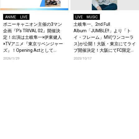
ANIME
LIVE
LIVE
MUSIC
ポニーキャニオン主催の3マン
土岐隼一、2nd Full
企画『P’s TRIVAL 02』開催決
Album「JUMBLE!!」より「ト
定！出演は土岐隼一×伊東健人
イ・フレーム」MV(ワンコーラ
×TVアニメ『東京リベンジャー
ス)が公開！大阪・東京にてライ
ズ』！Opening Actとして
ブ開催決定！大阪にてFC限定ツ
OrJourneyも登場！
アー＆イベントの開催も決定！
2026/1/29
2025/10/17