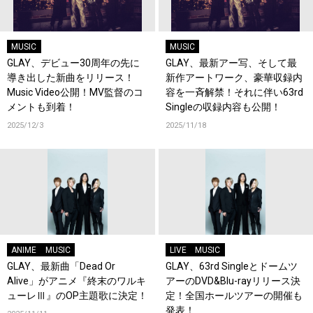
MUSIC
MUSIC
GLAY、デビュー30周年の先に
GLAY、最新アー写、そして最
導き出した新曲をリリース！
新作アートワーク、豪華収録内
Music Video公開！MV監督のコ
容を一斉解禁！それに伴い63rd
メントも到着！
Singleの収録内容も公開！
2025/12/3
2025/11/18
ANIME
MUSIC
LIVE
MUSIC
GLAY、最新曲「Dead Or
GLAY、63rd Singleとドームツ
Alive」がアニメ『終末のワルキ
アーのDVD&Blu-rayリリース決
ューレⅢ』のOP主題歌に決定！
定！全国ホールツアーの開催も
発表！