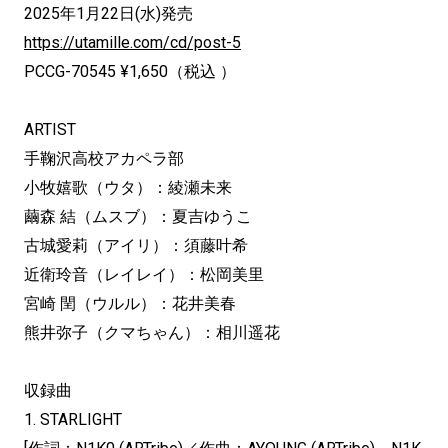
2025年1月22日(水)発売
https://utamille.com/cd/post-5
PCCG-70545 ¥1,650（税込 ）
ARTIST
手鞠沢高校アカペラ部
小牧嬉歌（ウタ）：綾瀬未来
繭森 結（ムスブ）：夏吉ゆうこ
古城愛莉（アイリ）：須藤叶希
近衛玲音（レイレイ）：松岡美里
宮崎 閏（ウルル）：花井美春
熊井弥子（クマちゃん）：相川遥花
収録曲
1. STARLIGHT