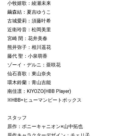
小牧嬉歌：綾瀬未来
繭森結：夏吉ゆうこ
古城愛莉：須藤叶希
近衛玲音：松岡美里
宮崎 閏：花井美春
熊井弥子：相川遥花
藤代 聖：小泉萌香
ゾーイ・デルニ：亜咲花
仙石喜歌：東山奈央
環木鈴蘭：青山吉能
南佳凛：KIYOZO(HBB Player)
※HBB=ヒューマンビートボックス
スタッフ
原作：ポニーキャニオン×山中拓也
原作キャラクターデザイン：チェリ子