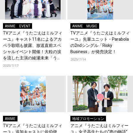
ANIME
EVENT
ANIME
MUSIC
TVアニメ『うたごえはミルフィ
TVアニメ『うたごえはミルフィ
ーユ』キャスト11名によるアカ
ーユ』先輩ユニット・Parabola
ペラ歌唱も披露、放送直前スペ
の2ndシングル「Risky
シャルイベント開催！大粒の涙
Business」が発売決定！
を流した主演の綾瀬未来「うた
2025/7/14
ミルの音楽で皆さんに幸せを届
2025/7/17
けたい」
ANIME
地域プロモーション
TVアニメ『うたごえはミルフィ
アニメ『うたごえはミルフィー
ーユ』追加キャストに佐伯伊
ユ』女子高生たちの“声の物語”