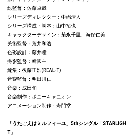
総監督：佐藤卓哉
シリーズディレクター：中嶋清人
シリーズ構成・脚本：山中拓也
キャラクターデザイン：菊永千里、海保仁美
美術監督：荒井和浩
色彩設計：藤井瞳
撮影監督：韓國主
編集：後藤正浩(REAL-T)
音響監督：明田川仁
音楽：成田旬
音楽制作：ポニーキャニオン
アニメーション制作：寿門堂
「うたごえはミルフィーユ」5thシングル「STARLIGH
T」