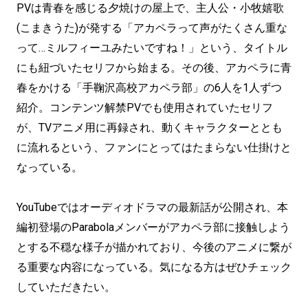
PVは青春を感じる夕焼けの屋上で、主人公・小牧嬉歌
(こまきうた)が発する「アカペラって声がたくさん重な
って…ミルフィーユみたいですね！」という、タイトル
にも紐づいたセリフから始まる。その後、アカペラに青
春をかける「手鞠沢高校アカペラ部」の6人を1人ずつ
紹介。コンテンツ解禁PVでも使用されていたセリフ
が、TVアニメ用に再録され、動くキャラクターととも
に流れるという、ファンにとってはたまらない仕掛けと
なっている。
YouTubeではオーディオドラマの最新話が公開され、本
編初登場のParabolaメンバーがアカペラ部に接触しよう
とする不穏な様子が描かれており、今後のアニメに繋が
る重要な内容になっている。気になる方はぜひチェック
していただきたい。