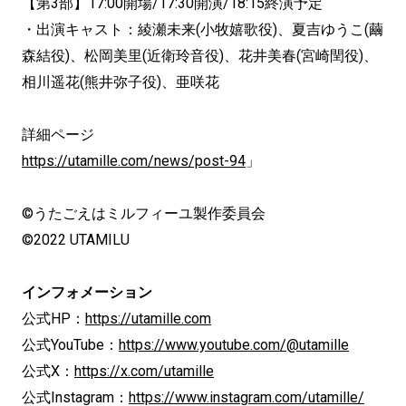
【第3部】17:00開場/17:30開演/18:15終演予定
・出演キャスト：綾瀬未来(小牧嬉歌役)、夏吉ゆうこ(繭
森結役)、松岡美里(近衛玲音役)、花井美春(宮崎閏役)、
相川遥花(熊井弥子役)、亜咲花
詳細ページ
https://utamille.com/news/post-94
」
©うたごえはミルフィーユ製作委員会
©2022 UTAMILU
インフォメーション
公式HP：
https://utamille.com
公式YouTube：
https://www.youtube.com/@utamille
公式X：
https://x.com/utamille
公式Instagram：
https://www.instagram.com/utamille/