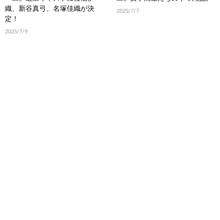
織、新谷真弓、名塚佳織が決
2025/7/7
定！
2025/7/9