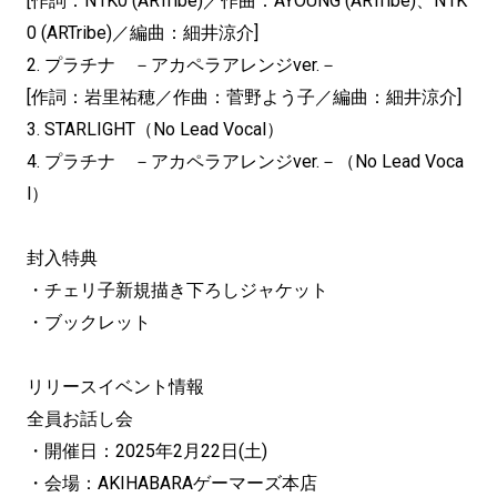
[作詞：N1K0 (ARTribe)／作曲：AYOUNG (ARTribe)、N1K
0 (ARTribe)／編曲：細井涼介]
2. プラチナ －アカペラアレンジver.－
[作詞：岩里祐穂／作曲：菅野よう子／編曲：細井涼介]
3. STARLIGHT（No Lead Vocal）
4. プラチナ －アカペラアレンジver.－（No Lead Voca
l）
封入特典
・チェリ子新規描き下ろしジャケット
・ブックレット
リリースイベント情報
全員お話し会
・開催日：2025年2月22日(土)
・会場：AKIHABARAゲーマーズ本店