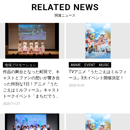
RELATED NEWS
関連ニュース
地域プロモーション
ANIME
EVENT
MUSIC
作品の舞台となった町田で、キ
TVアニメ『うたごえはミルフィ
ャストとファンの想いが響き合
ーユ』3大イベント開催決定！
った特別な1日！アニメ『うた
2025/9/24
ごえはミルフィーユ』キャスト
トークイベント「まちだでうた
ミル」レポート
2025/11/27