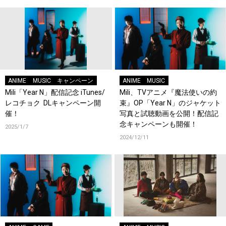
ANIME
MUSIC
キャンペーン
ANIME
MUSIC
Mili「Year N」配信記念 iTunes/
Mili、TVアニメ『魔法使いの約
レコチョク DLキャンペーン開
束』OP「Year N」のジャケット
催！
写真と試聴動画を公開！配信記
念キャンペーンも開催！
2025/1/7
2024/12/11