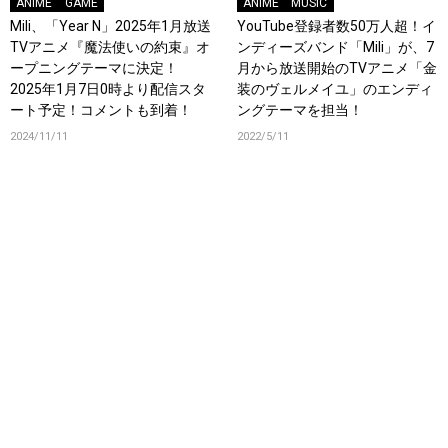
ANIME
GAME
ANIME
MUSIC
Mili、「Year N」2025年1月放送
YouTube登録者数50万人超！イ
TVアニメ『魔法使いの約束』オ
ンディーズバンド「Mili」が、7
ープニングテーマに決定！
月から放送開始のTVアニメ「金
2025年1月7日0時より配信スタ
装のヴェルメイユ」のエンディ
ート予定！コメントも到着！
ングテーマを担当！
2024/11/11
2022/5/11