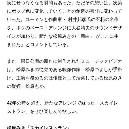
実にせつなくなる瞬間もあった。ただその想いは、次第
にポップ⾊に変化していくことの創造の喜びに変わって
いった。ユーミンと作曲家・ 村井邦彦⽒の不朽の名作
を、ボクのベース・アレンジに⼤⾕靖夫のサウンドデザ
インが加わり、新たな松原みきの「新曲」 がここに⽣
まれた」とコメントしている。
また、同日公開の新たに制作されたミュージックビデオ
は、松原みきの従弟である映像作家・松原つよしが手掛
け、主演を務めるのは俳優として活躍している松原みき
の従姪・松原もか。
42年の時を超え、新たなアレンジで蘇った「スカイレ
ストラン」をぜひ楽しんで欲しい。
松原みき「スカイレストラン」