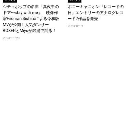
MUSIC
MUSIC
シティポップの名曲「真夜中の
ポニーキャニオン『レコードの
ドア〜stay with me」、映像作
日』エントリーのアナログレコ
家Fridman Sistersによる令和版
ード7作品を発売！
MVが公開！人気ダンサー
2023/8/19
BOXERとMiyuが銭湯で踊る！
2023/11/28