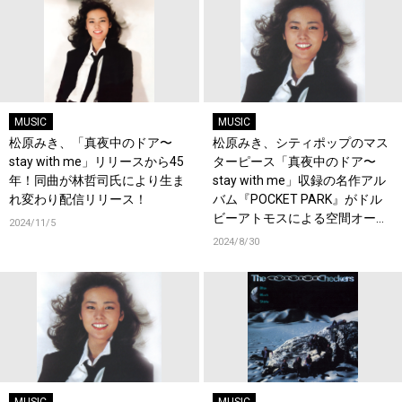
MUSIC
MUSIC
松原みき、「真夜中のドア〜
松原みき、シティポップのマス
stay with me」リリースから45
ターピース「真夜中のドア〜
年！同曲が林哲司氏により生ま
stay with me」収録の名作アル
れ変わり配信リリース！
バム『POCKET PARK』がドル
ビーアトモスによる空間オーデ
2024/11/5
ィオで再リリース！
2024/8/30