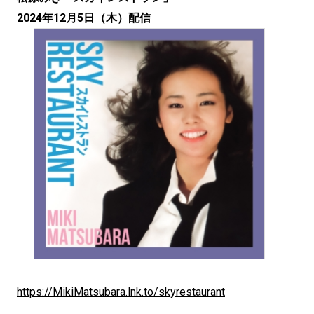
2024年12月5日（木）配信
https://MikiMatsubara.lnk.to/skyrestaurant