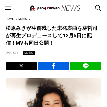
HOME
MUSIC
松原みきが生前残した未発表曲を林哲司
が再生プロデュースして12月5日に配
信！MVも同日公開！
MUSIC
2024/12/5