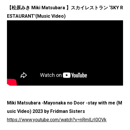
【松原みき Miki Matsubara 】スカイレストラン ‘SKY R
ESTAURANT'(Music Video)
Miki Matsubara -Mayonaka no Door -stay with me (M
usic Video) 2023 by Fridman Sisters
https://www.youtube.com/watch?v=nRmlLrI0OVk