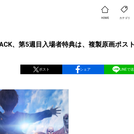
HOME
カテゴリ
ATTACK、第5週目入場者特典は、複製原画ポス
ポスト
シェア
LINEで