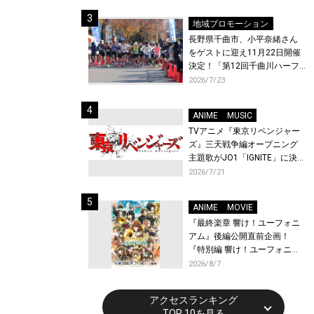
体験！
地域プロモーション
長野県千曲市、小平奈緒さん
をゲストに迎え11月22日開催
決定！「第12回千曲川ハーフ
マラソン」エントリー受付開
2026/7/23
始！
ANIME
MUSIC
TVアニメ『東京リベンジャー
ズ』三天戦争編オープニング
主題歌がJO1「IGNITE」に決
定！メンバー全員から喜びと
2026/7/21
作品への想いあふれるコメン
トが到着！9月に東京・大阪で
ANIME
MOVIE
先行上映会を開催！
『最終楽章 響け！ユーフォニ
アム』後編公開直前企画！
『特別編 響け！ユーフォニア
ム〜アンサンブルコンテス
2026/8/7
ト〜』と『最終楽章 響け！ユ
ーフォニアム』前編の一挙上
アクセスランキング
映が決定！
TOP 10を見る