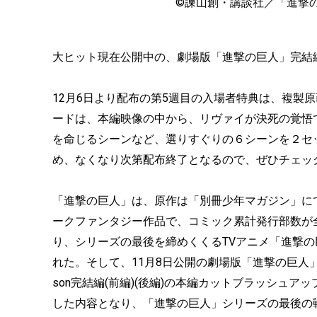
©諫山創・講談社／「進撃の巨人」
大ヒット現在公開中の、劇場版「進撃の巨人」完結編TH
12月6日より配布の第5週目の入場者特典は、複製原
ードは、本編映像の中から、リヴァイが決死の覚悟
を命じるシーンなど、選りすぐりの６シーンを２セ
め、なくなり次第配布終了となるので、ぜひチェッ
「進撃の巨人」は、原作は「別冊少年マガジン」にて、
ークファンタジー作品で、コミック累計発行部数が全世
り、シリーズの最後を締めくくるTVアニメ「進撃の巨人」Th
れた。そして、11月8日公開の劇場版「進撃の巨人」完結編TH
son完結編(前編)(後編)の本編カットブラッシュアッ
した内容となり、「進撃の巨人」シリーズの最後の