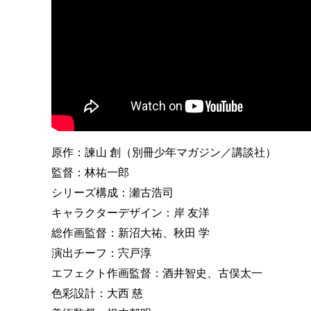
原作：諫山 創（別冊少年マガジン／講談社）
監督：林祐一郎
シリーズ構成：瀬古浩司
キャラクターデザイン：岸 友洋
総作画監督：新沼大祐、秋田 学
演出チーフ：宍戸淳
エフェクト作画監督：酒井智史、古俣太一
色彩設計：大西 慈