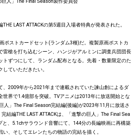
The Final Season製作委員会
E LAST ATTACKの第5週目入場者特典が発表された。
画ポストカードセット(ランダム3種)だ。複製原画ポストカ
で雷槍を打ち込むシーン、ハンジがアルミンに調査兵団団長
ットずつにして、ランダム配布となる。先着・数量限定のた
クしていただきたい。
2009年から2021年まで連載されていた諫山創によるダ
界で1.4億部を突破。TVアニメは2013年に放送開始とな
e Final Season完結編(後編)が2023年11月に放送さ
E LAST ATTACKは、「進撃の巨人」The Final Sea
プと、5.1chサラウンド音響にて、144分の長編映画に再構築
戦い、そしてエレンたちの物語の完結を描く。