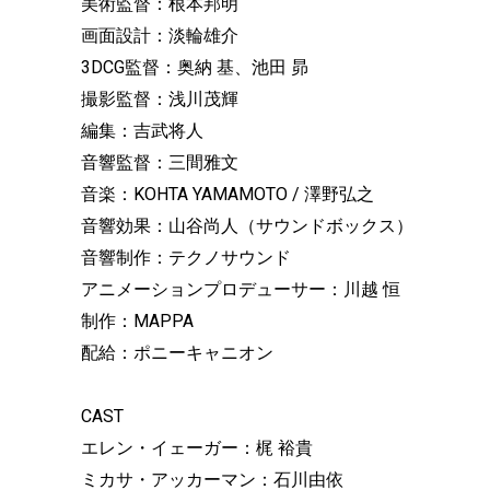
美術監督：根本邦明
画面設計：淡輪雄介
3DCG監督：奥納 基、池田 昴
撮影監督：浅川茂輝
編集：吉武将人
音響監督：三間雅文
音楽：KOHTA YAMAMOTO / 澤野弘之
音響効果：山谷尚人（サウンドボックス）
音響制作：テクノサウンド
アニメーションプロデューサー：川越 恒
制作：MAPPA
配給：ポニーキャニオン
CAST
エレン・イェーガー：梶 裕貴
ミカサ・アッカーマン：石川由依