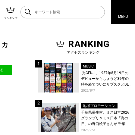
MENU
ランキング
RANKING
トカ
アクセスランキング
MUSIC
送る
光GENJI、1987年8月19日の
デビューからちょうど39年の
時を経てついにサブスクとDL
配信が解禁！
2026/8/7
地域プロモーション
千葉県長生村、ミス日本2026
グランプリ＆ミス日本「海の
日」の野口絵子さんが 千葉県
唯一の村・長生村で地引網を
2026/7/31