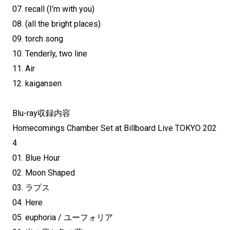
07. recall (I’m with you)
08. (all the bright places)
09. torch song
10. Tenderly, two line
11. Air
12. kaigansen
Blu-ray収録内容
Homecomings Chamber Set at Billboard Live TOKYO 202
4
01. Blue Hour
02. Moon Shaped
03. ラプス
04. Here
05. euphoria / ユーフォリア