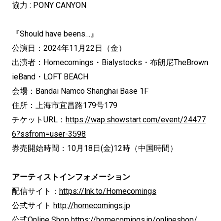
協力 : PONY CANYON
『Should have beens…』
公演日：2024年11月22日（金）
出演者：Homecomings・Bialystocks・布朗尼TheBrown
ieBand・LOFT BEACH
会場：Bandai Namco Shanghai Base 1F
住所：上海市宜昌路179号179
チケットURL：
https://wap.showstart.com/event/24477
6?ssfrom=user-3598
券売開始時間：10月18日(金)12時（中国時間）
アーティストインフォメーション
配信サイト：
https://lnk.to/Homecomings
公式サイト
http://homecomings.jp
公式Online Shop
https://homecomings.jp/onlineshop/