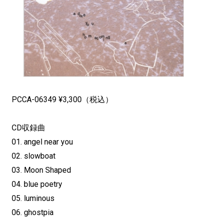
PCCA-06349 ¥3,300（税込）
CD収録曲
01. angel near you
02. slowboat
03. Moon Shaped
04. blue poetry
05. luminous
06. ghostpia