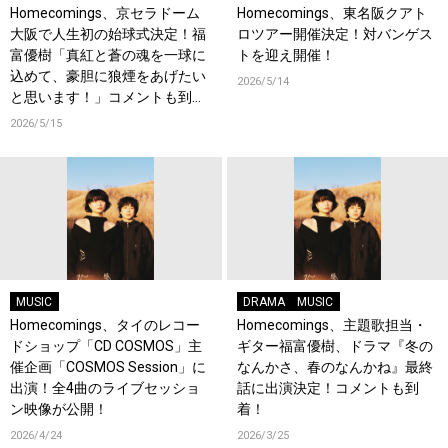
Homecomings、京セラドーム
Homecomings、東名阪クアト
大阪で人生初の始球式決定！福
ロツアー開催決定！対バンゲス
富優樹「真紅と蒼の魂を一球に
トを迎え開催！
込めて、豪胆に狼煙をあげたい
2026/5/14
と思います！」コメントも到
着！
2026/5/15
MUSIC
DRAMA
MUSIC
Homecomings、タイのレコー
Homecomings、主題歌担当・
ドショップ「CD COSMOS」主
ギター福富優樹、ドラマ『冬の
催企画「COSMOS Session」に
なんかさ、春のなんかね』最終
出演！全4曲のライブセッショ
話に出演決定！コメントも到
ン映像が公開！
着！
2026/4/24
2026/3/25