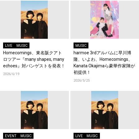
LIVE
MUSIC
MUSIC
Homecomings、東名阪クアト
harmoe 3rdアルバムに早川博
ロツアー『many shapes, many
隆、いよわ、Homecomings、
echoes』対バンゲストを発表！
Kanata Okajimaら豪華作家陣が
初提供！
2026/6/19
2026/5/25
EVENT
MUSIC
LIVE
MUSIC