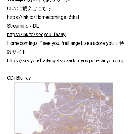
CDのご購入はこちら
https://lnk.to/Homecomings_6thal
Streaming / DL
https://lnk.to/seeyou_fasay
Homecomings『see you, frail angel. sea adore you.』特
設サイト
https://seeyou-frailangel-seaadoreyou.ponycanyon.co.jp
CD+Blu-ray