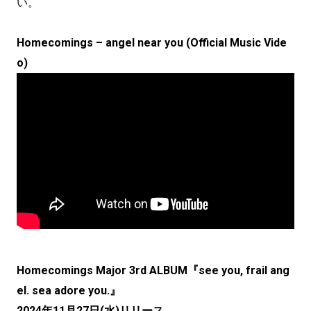
い。
Homecomings – angel near you (Official Music Vide
o)
Homecomings Major 3rd ALBUM『see you, frail ang
el. sea adore you.』
2024年11月27日(水)リリース