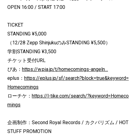
OPEN 16:00 / START 17:00
TICKET
STANDING ¥5,000
（12/28 Zepp ShinjukuのみSTANDING ¥5,500）
学割STANDING ¥3,500
チケット受付URL
ぴあ：
https://w.pia.jp/t/homecomings-angeln…
eplus：
https://eplus.jp/sf/search?block=true&keyword=
Homecomings
ローチケ：
https://l-tike.com/search/?keyword=Homeco
mings
企画制作：Second Royal Records / カクバリズム / HOT
STUFF PROMOTION