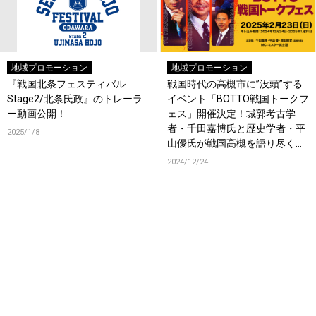
地域プロモーション
地域プロモーション
『戦国北条フェスティバル
戦国時代の高槻市に”没頭”する
Stage2/北条氏政』のトレーラ
イベント「BOTTO戦国トークフ
ー動画公開！
ェス」開催決定！城郭考古学
者・千田嘉博氏と歴史学者・平
2025/1/8
山優氏が戦国高槻を語り尽くし
ます！！
2024/12/24