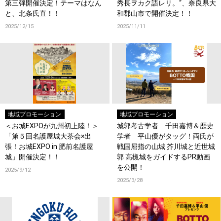
第三弾開催決定！テーマはなん
秀長ヲカク語レリ。“、奈良県大
と、北条氏直！！
和郡山市で開催決定！！
2025/12/15
2025/11/11
地域プロモーション
地域プロモーション
＜お城EXPOが九州初上陸！＞
城郭考古学者 千田嘉博＆歴史
「第５回名護屋城大茶会×出
学者 平山優がタッグ！両氏が
張！お城EXPO in 肥前名護屋
戦国屈指の山城 芥川城と近世城
城」開催決定！！
郭 高槻城をガイドするPR動画
を公開！
2025/9/12
2025/3/28