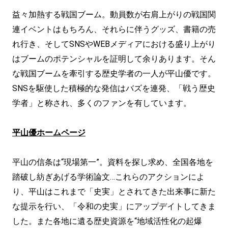
益々加熱する戦国ブーム。動員数が右肩上がりの戦国関
連イベントはもちろん、それらに伴うグッズ、書籍の売
れ行き、そしてSNSやWEBメディアにおける盛り上がり
はブームのポテンシャルを証明して余りあります。そん
な戦国ブームを牽引する歴史学者の一人が平山優です。
SNSを駆使した積極的な発信はバズを連発、「戦う歴史
学者」と称され、多くのファンを有しています。
平山優ホームページ
平山の信条は“現場第一”。資料を探し求め、全国各地を
踏破し紡ぎあげる学術論文…これらのアクションによ
り、平山はこれまで「史実」とされてきた出来事に新た
な提示を行い、「令和の史実」にアップデイトしてきま
した。また各地に遺る歴史資源を“地域活性化の起爆