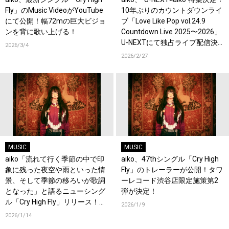
Fly」のMusic VideoがYouTube
10年ぶりのカウントダウンライ
にて公開！幅72mの巨大ビジョ
ブ「Love Like Pop vol.24.9
ンを背に歌い上げる！
Countdown Live 2025〜2026」
U-NEXTにて独占ライブ配信決
2026/3/4
定！過去ライブ映像一挙配信ス
2026/2/27
タート！
MUSIC
MUSIC
aiko「流れて行く季節の中で印
aiko、47thシングル「Cry High
象に残った夜空や雨といった情
Fly」のトレーラーが公開！タワ
景、そして季節の移ろいが歌詞
ーレコード渋谷店限定施策第2
となった」と語るニューシング
弾が決定！
ル「Cry High Fly」リリース！オ
2026/1/9
フィシャルインタビューも公
2026/1/14
開！