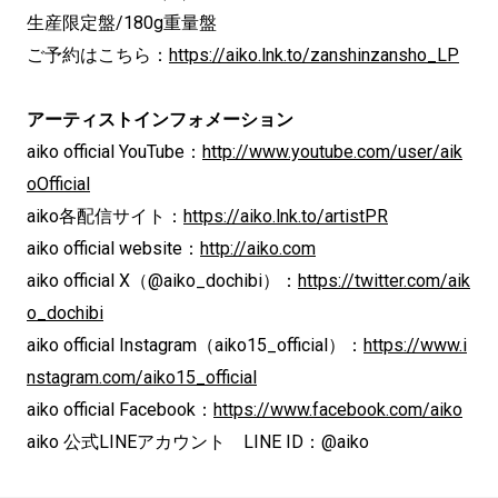
生産限定盤/180g重量盤
ご予約はこちら：
https://aiko.lnk.to/zanshinzansho_LP
アーティストインフォメーション
aiko official YouTube：
http://www.youtube.com/user/aik
oOfficial
aiko各配信サイト：
https://aiko.lnk.to/artistPR
aiko official website：
http://aiko.com
aiko official X（@aiko_dochibi）：
https://twitter.com/aik
o_dochibi
aiko official Instagram（aiko15_official）：
https://www.i
nstagram.com/aiko15_official
aiko official Facebook：
https://www.facebook.com/aiko
aiko 公式LINEアカウント LINE ID：@aiko