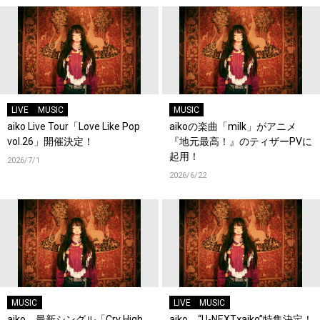
LIVE
MUSIC
MUSIC
aiko Live Tour「Love Like Pop
aikoの楽曲「milk」がアニメ
vol.26」開催決定！
『地元最高！』のティザーPVに
起用！
2026/7/1
2026/6/22
MUSIC
LIVE
MUSIC
aiko、最新シングル「Cry High
aiko、“U-NEXT×aiko”特集決定！