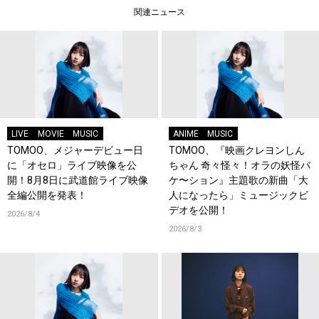
関連ニュース
LIVE
MOVIE
MUSIC
ANIME
MUSIC
TOMOO、メジャーデビュー日
TOMOO、『映画クレヨンしん
に「オセロ」ライブ映像を公
ちゃん 奇々怪々！オラの妖怪バ
開！8月8日に武道館ライブ映像
ケ〜ション』主題歌の新曲「大
全編公開を発表！
人になったら」ミュージックビ
デオを公開！
2026/8/4
2026/8/3