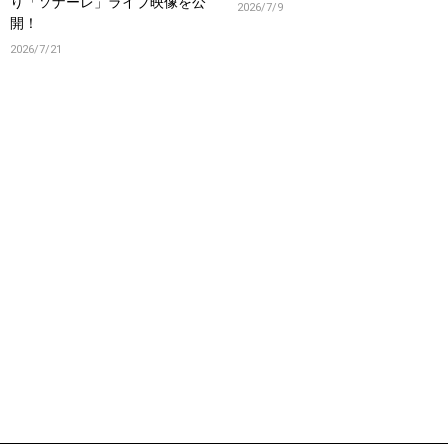
り「ソナーレ」ライブ映像を公
2026/7/9
開！
2026/7/21