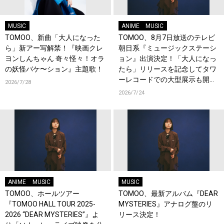
MUSIC
ANIME
MUSIC
TOMOO、新曲「大人になった
TOMOO、8月7日放送のテレビ
ら」新アー写解禁！『映画クレ
朝日系『ミュージックステーシ
ヨンしんちゃん 奇々怪々！オラ
ョン』出演決定！「大人になっ
の妖怪バケ〜ション』主題歌！
たら」リリースを記念してタワ
ーレコードでの大型展示も開
2026/7/28
催！
2026/7/24
ANIME
MUSIC
MUSIC
TOMOO、ホールツアー
TOMOO、最新アルバム『DEAR
『TOMOO HALL TOUR 2025-
MYSTERIES』アナログ盤のリ
2026 “DEAR MYSTERIES”』よ
リース決定！