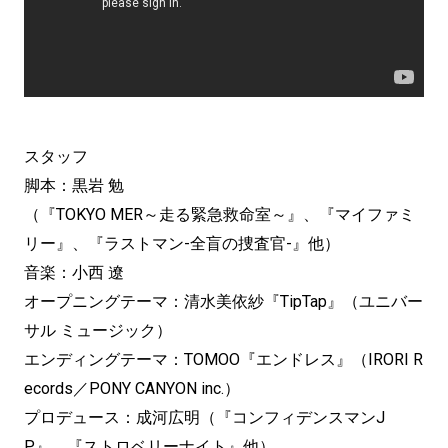
スタッフ
脚本：黒岩 勉
（『TOKYO MER～走る緊急救命室～』、『マイファミ
リー』、『ラストマン-全盲の捜査官-』他）
音楽：小西 遼
オープニングテーマ：清水美依紗『TipTap』（ユニバー
サル ミュージック）
エンディングテーマ：TOMOO『エンドレス』（IRORI R
ecords／PONY CANYON inc.）
プロデュース：成河広明（『コンフィデンスマンJ
P』、『ストロベリーナイト』他）、