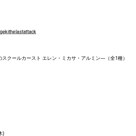
gekithelastattack
のスクールカースト エレン・ミカサ・アルミン―（全1種）
木)