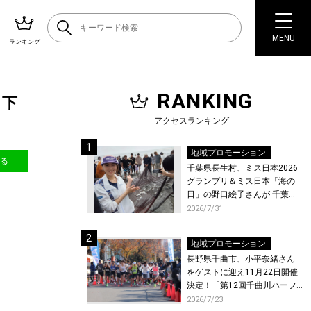
MENU
ランキング
RANKING
き下
アクセスランキング
地域プロモーション
送る
千葉県長生村、ミス日本2026
グランプリ＆ミス日本「海の
日」の野口絵子さんが 千葉県
唯一の村・長生村で地引網を
2026/7/31
体験！
地域プロモーション
長野県千曲市、小平奈緒さん
をゲストに迎え11月22日開催
決定！「第12回千曲川ハーフ
マラソン」エントリー受付開
2026/7/23