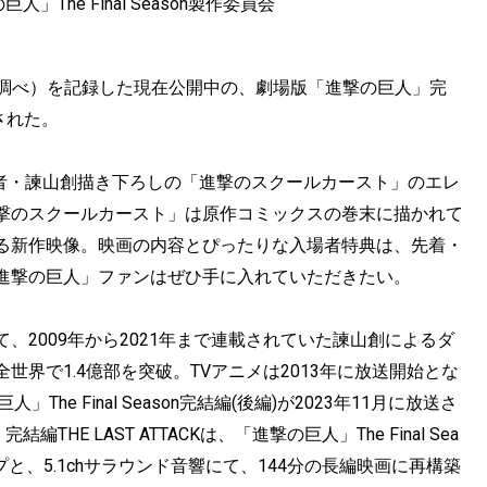
The Final Season製作委員会
行通信社調べ）を記録した現在公開中の、劇場版「進撃の巨人」完
表された。
作者・諫山創描き下ろしの「進撃のスクールカースト」のエレ
撃のスクールカースト」は原作コミックスの巻末に描かれて
る新作映像。映画の内容とぴったりな入場者特典は、先着・
進撃の巨人」ファンはぜひ手に入れていただきたい。
2009年から2021年まで連載されていた諫山創によるダ
界で1.4億部を突破。TVアニメは2013年に放送開始とな
e Final Season完結編(後編)が2023年11月に放送さ
E LAST ATTACKは、「進撃の巨人」The Final Sea
プと、5.1chサラウンド音響にて、144分の長編映画に再構築