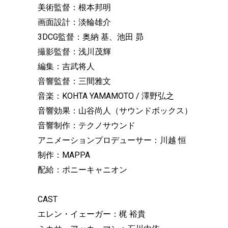
美術監督：根本邦明
画面設計：淡輪雄介
3DCG監督：奥納 基、池田 昴
撮影監督：浅川茂輝
編集：吉武将人
音響監督：三間雅文
音楽：KOHTA YAMAMOTO / 澤野弘之
音響効果：山谷尚人（サウンドボックス）
音響制作：テクノサウンド
アニメーションプロデューサー：川越 恒
制作：MAPPA
配給：ポニーキャニオン
CAST
エレン・イェーガー：梶 裕貴