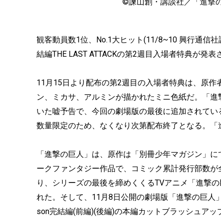
©諫山創・講談社／「進撃の巨人」
観客動員数1位、No.1大ヒット(11/8~10 興
結編THE LAST ATTACKの第2週目入場者特典が発
11月15日より配布の第2週目の入場者特典は、原
ン、ミカサ、アルミンが描かれたミニ色紙だ。「進
いた嘘予告で、今回の劇場版の最後に追加されてい
数量限定のため、なくなり次第配布終了となる。「
「進撃の巨人」は、原作は「別冊少年マガジン」にて、
ークファンタジー作品で、コミック累計発行部数が全世
り、シリーズの最後を締めくくるTVアニメ「進撃の巨人」Th
れた。そして、11月8日公開の劇場版「進撃の巨人」完結編TH
son完結編(前編)(後編)の本編カットブラッシュアッ