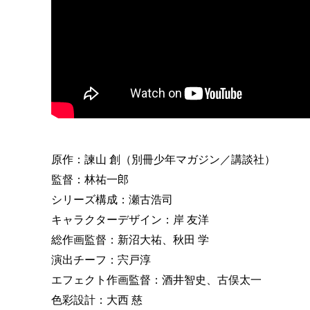
原作：諫山 創（別冊少年マガジン／講談社）
監督：林祐一郎
シリーズ構成：瀬古浩司
キャラクターデザイン：岸 友洋
総作画監督：新沼大祐、秋田 学
演出チーフ：宍戸淳
エフェクト作画監督：酒井智史、古俣太一
色彩設計：大西 慈