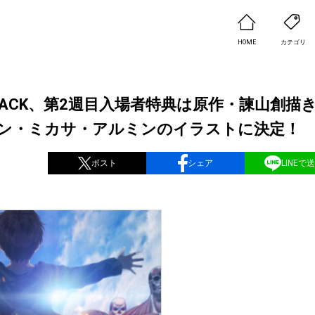
HOME
カテゴリ
TTACK、第2週目入場者特典は原作・諫山創描
ン・ミカサ・アルミンのイラストに決定！
ポスト
シェア
LINEで