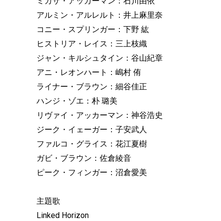
ミカサ・アッカーマン：石川由依
アルミン・アルレルト：井上麻里奈
コニー・スプリンガー：下野 紘
ヒストリア・レイス：三上枝織
ジャン・キルシュタイン：谷山紀章
アニ・レオンハート：嶋村 侑
ライナー・ブラウン：細谷佳正
ハンジ・ゾエ：朴 璐美
リヴァイ・アッカーマン：神谷浩史
ジーク・イェーガー：子安武人
ファルコ・グライス：花江夏樹
ガビ・ブラウン：佐倉綾音
ピーク・フィンガー：沼倉愛美
主題歌
Linked Horizon