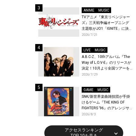
始！
ANIME
MUSIC
TVアニメ『東京リベンジャー
ズ』三天戦争編オープニング
主題歌がJO1「IGNITE」に決
定！メンバー全員から喜びと
2026/7/21
作品への想いあふれるコメン
トが到着！9月に東京・大阪で
LIVE
MUSIC
先行上映会を開催！
A.B.C-Z、10thアルバム『The
Way of L.O.V-E』のリリースが
決定！10月より全国ツアーを
開催！
2026/7/29
GAME
MUSIC
SNK/新世界楽曲雑技団が手掛
けるゲーム『THE KING OF
FIGHTERS ’96』のアレンジサ
ウンドトラックが配信開始！
2026/8/3
アクセスランキング
TOP 10を見る