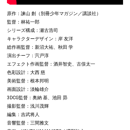
原作：諫山 創（別冊少年マガジン／講談社）
監督：林祐一郎
シリーズ構成：瀬古浩司
キャラクターデザイン：岸 友洋
総作画監督：新沼大祐、秋田 学
演出チーフ：宍戸淳
エフェクト作画監督：酒井智史、古俣太一
色彩設計：大西 慈
美術監督：根本邦明
画面設計：淡輪雄介
3DCG監督：奥納 基、池田 昴
撮影監督：浅川茂輝
編集：吉武将人
音響監督：三間雅文