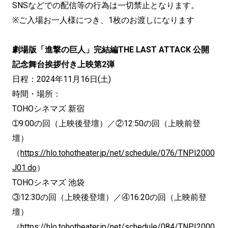
SNSなどでの配信等の行為は一切禁止となります。
※ご入場お一人様につき、1枚のお渡しになります
劇場版「進撃の巨人」完結編THE LAST ATTACK 公開
記念舞台挨拶付き上映第2弾
日程：2024年11月16日(土)
時間・場所：
TOHOシネマズ 新宿
➀9:00の回（上映後登壇）／②12:50の回（上映前登
壇）
（
https://hlo.tohotheater.jp/net/schedule/076/TNPI2000
J01.do
）
TOHOシネマズ 池袋
③12:30の回（上映後登壇）／④16:20の回（上映前登
壇）
（
https://hlo.tohotheater.jp/net/schedule/084/TNPI2000