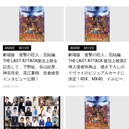
ANIME
MOVIE
ANIME
MOVIE
劇場版「進撃の巨人」完結編
劇場版「進撃の巨人」完結編
THE LAST ATTACK復活上映を
THE LAST ATTACK 復活上映第2
記念して、下野紘、谷山紀章、
弾入場者特典は、描き下ろしの
神谷浩史、花江夏樹、佐倉綾音
リヴァイのビジュアルカードに
インタビュー公開！
決定！4DX、MX4D、ドルビー
アトモス版も上映決定！
2026/1/14
2026/1/13