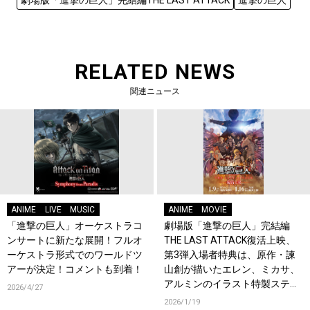
RELATED NEWS
関連ニュース
ANIME
LIVE
MUSIC
ANIME
MOVIE
「進撃の巨人」オーケストラコ
劇場版「進撃の巨人」完結編
ンサートに新たな展開！フルオ
THE LAST ATTACK復活上映、
ーケストラ形式でのワールドツ
第3弾入場者特典は、原作・諫
アーが決定！コメントも到着！
山創が描いたエレン、ミカサ、
アルミンのイラスト特製ステッ
2026/4/27
カー (4カット) に決定！
2026/1/19