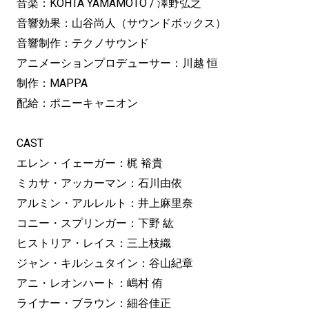
音楽：KOHTA YAMAMOTO / 澤野弘之
音響効果：山谷尚人（サウンドボックス）
音響制作：テクノサウンド
アニメーションプロデューサー：川越 恒
制作：MAPPA
配給：ポニーキャニオン
CAST
エレン・イェーガー：梶 裕貴
ミカサ・アッカーマン：石川由依
アルミン・アルレルト：井上麻里奈
コニー・スプリンガー：下野 紘
ヒストリア・レイス：三上枝織
ジャン・キルシュタイン：谷山紀章
アニ・レオンハート：嶋村 侑
ライナー・ブラウン：細谷佳正