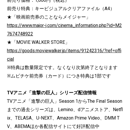
前売り価格：1,600円（税込）
前売り特典：キービジュアルクリアファイル（A4）
★「映画前売券のことならメイジャー」
https://www.major-j.com/cinema_information.php?id=M2
7674748922
★「MOVIE WALKER STORE」
https://goods.moviewalker.jp/items/91242316/?ref=offi
cial
※特典は数量限定です。なくなり次第終了となります
※ムビチケ前売券（カード）につき特典は1部です
TVアニメ「進撃の巨人」シリーズ配信情報
TVアニメ「進撃の巨人」Season 1からThe Final Season
までの過去シリーズは、Lemino、dアニメストア、Netfl
ix、TELASA、U-NEXT、Amazon Prime Video、DMM T
V、ABEMAほか各配信サイトにて好評配信中