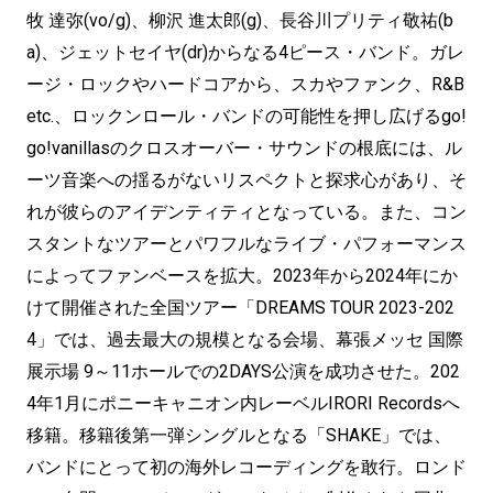
牧 達弥(vo/g)、柳沢 進太郎(g)、長谷川プリティ敬祐(b
a)、ジェットセイヤ(dr)からなる4ピース・バンド。ガレ
ージ・ロックやハードコアから、スカやファンク、R&B
etc.、ロックンロール・バンドの可能性を押し広げるgo!
go!vanillasのクロスオーバー・サウンドの根底には、ル
ーツ音楽への揺るがないリスペクトと探求心があり、そ
れが彼らのアイデンティティとなっている。また、コン
スタントなツアーとパワフルなライブ・パフォーマンス
によってファンベースを拡大。2023年から2024年にか
けて開催された全国ツアー「DREAMS TOUR 2023-202
4」では、過去最大の規模となる会場、幕張メッセ 国際
展示場 9～11ホールでの2DAYS公演を成功させた。202
4年1月にポニーキャニオン内レーベルIRORI Recordsへ
移籍。移籍後第一弾シングルとなる「SHAKE」では、
バンドにとって初の海外レコーディングを敢行。ロンド