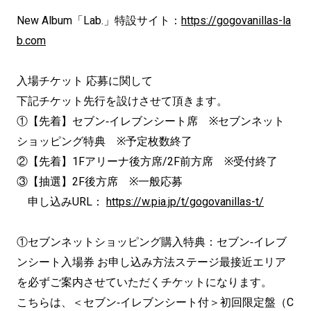
New Album「Lab.」特設サイト：
https://gogovanillas-la
b.com
入場チケット 応募に関して
下記チケット先行を設けさせて頂きます。
①【先着】セブン‐イレブンシート席 ※セブンネット
ショッピング特典 ※予定枚数終了
②【先着】1Fアリーナ後方席/2F前方席 ※受付終了
③【抽選】2F後方席 ※一般応募
申し込みURL：
https://w.pia.jp/t/gogovanillas-t/
①セブンネットショッピング購入特典：セブン‐イレブ
ンシート入場券 お申し込み方法ステージ最接近エリア
を必ずご案内させていただくチケットになります。
こちらは、＜セブン‐イレブンシート付＞初回限定盤（C