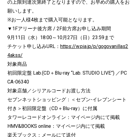
の上限到達次第終了となりますので、お早めの購入をお
願いします。
※お一人様4枚まで購入可能となります。
▼1Fアリーナ後方席 / 2F前方席お申し込み期間
9月11日（水）18:00～10月27日（日）23:59まで
チケット申し込みURL：
https://w.pia.jp/p/gogovanillas2
4akss/
対象商品
初回限定盤 Lab.(CD＋Blu-ray “Lab. STUDIO LIVE”) ／PC
CA-06340
対象店舗／シリアルコードお渡し方法
セブンネットショッピング：＜セブン-イレブンシート
付き＞初回限定盤（CD＋Blu-ray）に付属
タワーレコードオンライン：マイページ内にて掲載
HMV&BOOKS online：マイページ内にて掲載
楽天ブックス：メールにて送付