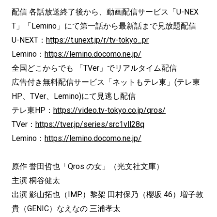
配信 各話放送終了後から、動画配信サービス「U-NEX
T」「Lemino」にて第一話から最新話まで見放題配信
U-NEXT：
https://t.unext.jp/r/tv-tokyo_pr
Lemino：
https://lemino.docomo.ne.jp/
全国どこからでも 「TVer」でリアルタイム配信
広告付き無料配信サービス「ネットもテレ東」(テレ東
HP、TVer、Lemino)にて見逃し配信
テレ東HP：
https://video.tv-tokyo.co.jp/qros/
TVer：
https://tver.jp/series/src1vll28q
Lemino：
https://lemino.docomo.ne.jp/
原作 誉田哲也「Qros の女」（光文社文庫）
主演 桐谷健太
出演 影山拓也（IMP.）黎架 田村保乃（櫻坂 46）増子敦
貴（GENIC）なえなの 三浦孝太