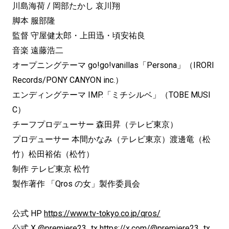
川島海荷 / 岡部たかし 哀川翔
脚本 服部隆
監督 守屋健太郎・上田迅・頃安祐良
音楽 遠藤浩二
オープニングテーマ go!go!vanillas「Persona」（IRORI
Records/PONY CANYON inc.）
エンディングテーマ IMP.「ミチシルベ」（TOBE MUSI
C）
チーフプロデューサー 森田昇（テレビ東京）
プロデューサー 本間かなみ（テレビ東京）渡邊⻯（松
竹）松田裕佑（松竹）
制作 テレビ東京 松竹
製作著作 「Qros の女」製作委員会
公式 HP
https://www.tv-tokyo.co.jp/qros/
公式 X @premiere23_tx
https://x.com/@premiere23_tx