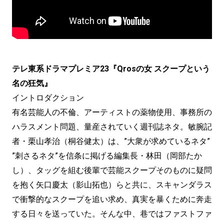
テレ東系ドラマプレミア23『Qrosの女 スクープという
名の狂気』
イントロダクション
有名芸能人の不倫、アーティストの薬物使用、事務所の
ハラスメント問題、量産されていく週刊誌ネタ。敏腕記
者・栗山孝治（桐谷健太）は、”大衆が求めているネタ”
”刺さるネタ”を信条に掲げる編集⻑・林田（岡部たか
し）、タッグを組む後輩で芸能スクープそのものに疑問
を抱く矢口慶太（影山拓也）らと共に、スキャンダラス
で衝撃的なスクープを追い求め、真実を暴くために奔走
する日々を送っていた。そんな中、巷ではファストファ