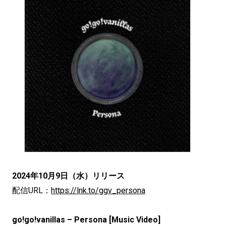
2024年10月9日（水）リリース
配信URL：
https://lnk.to/ggv_persona
go!go!vanillas – Persona [Music Video]