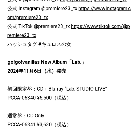
公式 Instagram @premiere23_tx
https://www.instagram.c
om/premiere23_tx
公式 TikTok @premiere23_tx
https://www.tiktok.com/@p
remiere23_tx
ハッシュタグ #キュロスの女
go!go!vanillas New Album「Lab.」
2024年11月6日（水）発売
初回限定盤：CD＋Blu-ray “Lab. STUDIO LIVE”
PCCA-06340 ¥5,500（税込）
通常盤：CD Only
PCCA-06341 ¥3,630（税込）