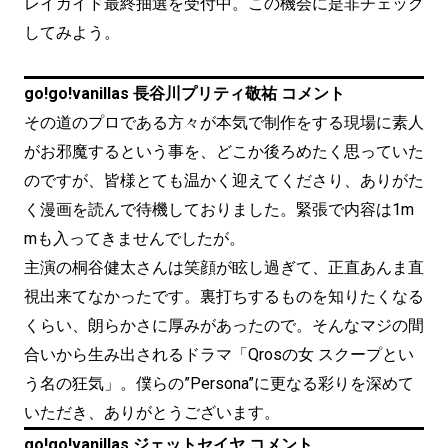
レイガイド最終抽選を受付中。この機会に是非チェック
してみよう。
go!go!vanillas 長谷川プリティ敬祐 コメント
その道のプロである方々が本気で制作をする現場に素人
がお邪魔するという事を、どこか後ろめたく思っていた
のですが、皆様とても温かく迎えてくださり、ありがた
く漫画を読んで待機しておりました。緊張で内容は1m
mも入ってきませんでしたが。
主演の桐谷健太さんは笑顔が眩し過ぎて、正直あんま直
視出来てなかったです。裏打ちするものを知りたくなる
くらい、朗らかさに厚みがあったので。そんなマジの間
合いから生み出されるドラマ「Qrosの女 スクープとい
う名の狂気」。僕らの”Persona”に更なる彩りを深めて
いただき、ありがとうございます。
go!go!vanillas ジェットセイヤ コメント