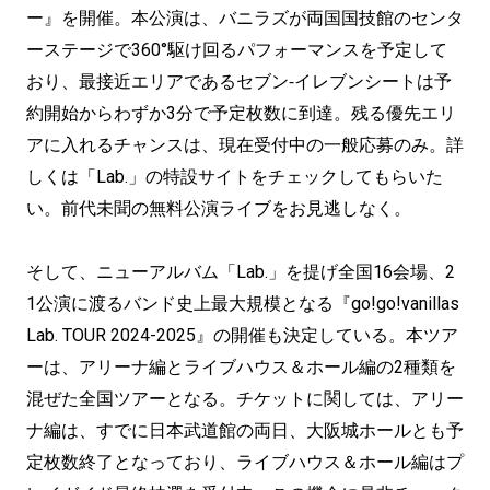
ー』を開催。本公演は、バニラズが両国国技館のセンタ
ーステージで360°駆け回るパフォーマンスを予定して
おり、最接近エリアであるセブン‐イレブンシートは予
約開始からわずか3分で予定枚数に到達。残る優先エリ
アに入れるチャンスは、現在受付中の一般応募のみ。詳
しくは「Lab.」の特設サイトをチェックしてもらいた
い。前代未聞の無料公演ライブをお見逃しなく。
そして、ニューアルバム「Lab.」を提げ全国16会場、2
1公演に渡るバンド史上最大規模となる『go!go!vanillas
Lab. TOUR 2024-2025』の開催も決定している。本ツア
ーは、アリーナ編とライブハウス＆ホール編の2種類を
混ぜた全国ツアーとなる。チケットに関しては、アリー
ナ編は、すでに日本武道館の両日、大阪城ホールとも予
定枚数終了となっており、ライブハウス＆ホール編はプ