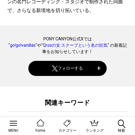
ンの名門レコーディング・スタジオで制作された同曲
で、さらなる新境地を切り拓いている。
PONY CANYON公式Xでは
"
go!go!vanillas
"や"
Qrosの女 ​​スクープという名の狂気
" の新着記
事をお知らせしています！
フォローする
関連キーワード
go!go!vanillas
Qrosの女 ​​スクープという名の狂気
MENU
home
ランキング
検索
カテゴリー