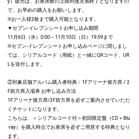
y）販売は、お座席数の上限到達次第終了となりますの
で、お早めの購入をお願いします。
※お一人様2枚まで購入可能となります。
▼セブン‐イレブンシートお申し込み期間
11月6日（水）0:00～11月10日（日）19:59まで
※セブン‐イレブンシートお申し込みページに関しまし
ては、シリアルコード（用紙）と一緒にQRコード、UR
Lを送付します。
②対象店舗アルバム購入者特典：1Fアリーナ後方席 / 2
F前方席入場券 お申し込み方法
1Fアリーナ後方席/2F前方席を必ずご案内させていただ
くチケットになります。
こちらは、＜シリアルコード付＞初回限定盤（CD＋Blu
-ray）を購入時点でお座席を必ずご用意する特典となり
ます。