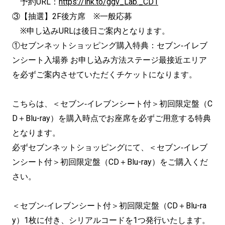
予約URL：
https://lnk.to/ggv_Lab._CD1
③【抽選】2F後方席 ※一般応募
※申し込みURLは後日ご案内となります。
①セブンネットショッピング購入特典：セブン‐イレブ
ンシート入場券 お申し込み方法ステージ最接近エリア
を必ずご案内させていただくチケットになります。
こちらは、＜セブン‐イレブンシート付＞初回限定盤（C
D＋Blu-ray）を購入時点でお座席を必ずご用意する特典
となります。
必ずセブンネットショッピングにて、＜セブン‐イレブ
ンシート付＞初回限定盤（CD＋Blu-ray）をご購入くだ
さい。
＜セブン‐イレブンシート付＞初回限定盤（CD＋Blu-ra
y）1枚に付き、シリアルコードを1つ発行いたします。