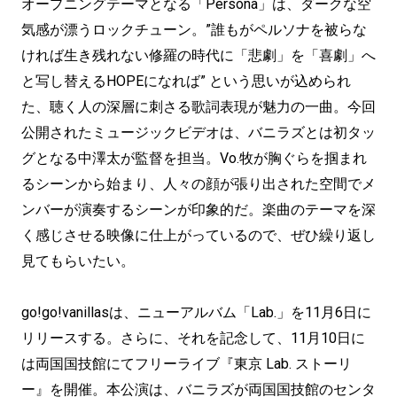
オープニングテーマとなる「Persona」は、ダークな空
気感が漂うロックチューン。”誰もがペルソナを被らな
ければ生き残れない修羅の時代に「悲劇」を「喜劇」へ
と写し替えるHOPEになれば” という思いが込められ
た、聴く人の深層に刺さる歌詞表現が魅力の一曲。今回
公開されたミュージックビデオは、バニラズとは初タッ
グとなる中澤太が監督を担当。Vo.牧が胸ぐらを掴まれ
るシーンから始まり、人々の顔が張り出された空間でメ
ンバーが演奏するシーンが印象的だ。楽曲のテーマを深
く感じさせる映像に仕上がっているので、ぜひ繰り返し
見てもらいたい。
go!go!vanillasは、ニューアルバム「Lab.」を11月6日に
リリースする。さらに、それを記念して、11月10日に
は両国国技館にてフリーライブ『東京 Lab. ストーリ
ー』を開催。本公演は、バニラズが両国国技館のセンタ