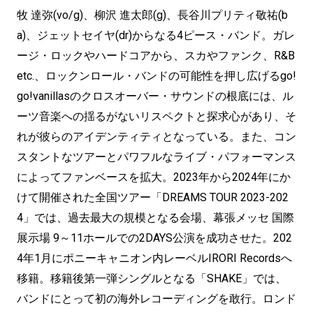
牧 達弥(vo/g)、柳沢 進太郎(g)、長谷川プリティ敬祐(b
a)、ジェットセイヤ(dr)からなる4ピース・バンド。ガレ
ージ・ロックやハードコアから、スカやファンク、R&B
etc.、ロックンロール・バンドの可能性を押し広げるgo!
go!vanillasのクロスオーバー・サウンドの根底には、ル
ーツ音楽への揺るがないリスペクトと探求心があり、そ
れが彼らのアイデンティティとなっている。また、コン
スタントなツアーとパワフルなライブ・パフォーマンス
によってファンベースを拡大。2023年から2024年にか
けて開催された全国ツアー「DREAMS TOUR 2023-202
4」では、過去最大の規模となる会場、幕張メッセ 国際
展示場 9～11ホールでの2DAYS公演を成功させた。202
4年1月にポニーキャニオン内レーベルIRORI Recordsへ
移籍。移籍後第一弾シングルとなる「SHAKE」では、
バンドにとって初の海外レコーディングを敢行。ロンド