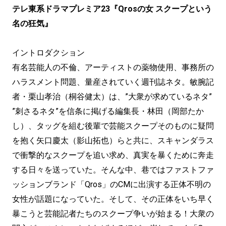
テレ東系ドラマプレミア23『Qrosの女 スクープという
名の狂気』
イントロダクション
有名芸能人の不倫、アーティストの薬物使用、事務所の
ハラスメント問題、量産されていく週刊誌ネタ。敏腕記
者・栗山孝治（桐谷健太）は、”大衆が求めているネタ”
”刺さるネタ”を信条に掲げる編集⻑・林田（岡部たか
し）、タッグを組む後輩で芸能スクープそのものに疑問
を抱く矢口慶太（影山拓也）らと共に、スキャンダラス
で衝撃的なスクープを追い求め、真実を暴くために奔走
する日々を送っていた。そんな中、巷ではファストファ
ッションブランド「Qros」のCMに出演する正体不明の
女性が話題になっていた。そして、その正体をいち早く
暴こうと芸能記者たちのスクープ争いが始まる！大衆の