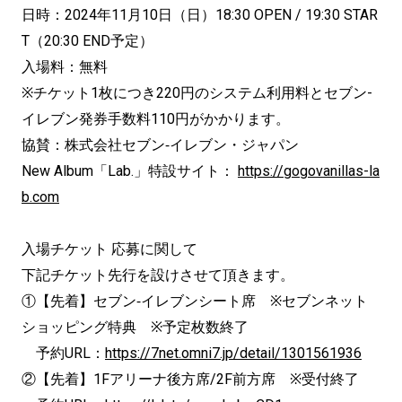
日時：2024年11月10日（日）18:30 OPEN / 19:30 STAR
T（20:30 END予定）
入場料：無料
※チケット1枚につき220円のシステム利用料とセブン-
イレブン発券手数料110円がかかります。
協賛：株式会社セブン‐イレブン・ジャパン
New Album「Lab.」特設サイト：
https://gogovanillas-la
b.com
入場チケット 応募に関して
下記チケット先行を設けさせて頂きます。
①【先着】セブン‐イレブンシート席 ※セブンネット
ショッピング特典 ※予定枚数終了
予約URL：
https://7net.omni7.jp/detail/1301561936
②【先着】1Fアリーナ後方席/2F前方席 ※受付終了