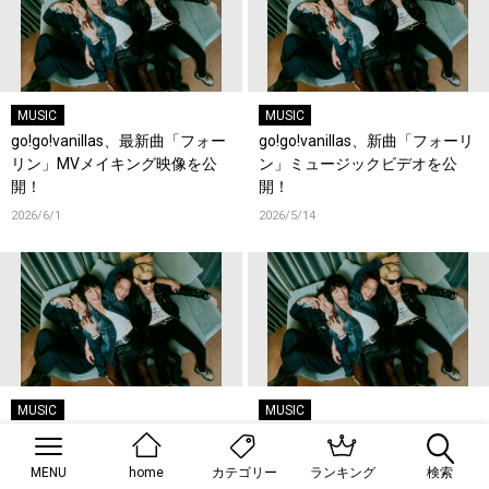
MUSIC
MUSIC
go!go!vanillas、最新曲「フォー
go!go!vanillas、新曲「フォーリ
リン」MVメイキング映像を公
ン」ミュージックビデオを公
開！
開！
2026/6/1
2026/5/14
MUSIC
MUSIC
go!go!vanillas、約8ヶ月ぶりの
go!go!vanillas、新曲「フォーリ
新曲「フォーリン」を配信リリ
ン」MV予告編を公開！
MENU
home
ランキング
検索
カテゴリー
ース！MV予告編第2弾を公開！
2026/5/5