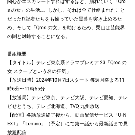
関心がエスカレートすればするほど、崩れていく「Qro
s の女」の生活…。しかし、それは全て仕組まれたこと
だった!?記者たちをも操っていた黑幕を突き止めるた
め、そして「Qros の女」を助けるため、栗山は芸能界
の闇と対峙することになる。
番組概要
【タイトル】テレビ東京系ドラマプレミア 23「Qros の
女 スクープという名の狂気」
【放送日時】2024年10月7日スタート 毎週月曜よる11
時6分〜11時55分
【放送局】テレビ東京、テレビ大阪、テレビ愛知、テレ
ビせとうち、テレビ北海道、TVQ 九州放送
【配信】各話放送終了後から、動画配信サービス「U-N
EXT」「Lemino」（予定）にて第一話から最新話まで見
放題配信