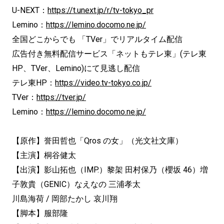
U-NEXT：
https://t.unext.jp/r/tv-tokyo_pr
Lemino：
https://lemino.docomo.ne.jp/
全国どこからでも 「TVer」でリアルタイム配信
広告付き無料配信サービス「ネットもテレ東」(テレ東
HP、TVer、Lemino)にて見逃し配信
テレ東HP：
https://video.tv-tokyo.co.jp/
TVer：
https://tver.jp/
Lemino：
https://lemino.docomo.ne.jp/
【原作】誉田哲也「Qros の女」（光文社文庫）
【主演】桐谷健太
【出演】影山拓也（IMP.）黎架 田村保乃（櫻坂 46）増
子敦貴（GENIC）なえなの 三浦孝太
川島海荷 / 岡部たかし 哀川翔
【脚本】服部隆