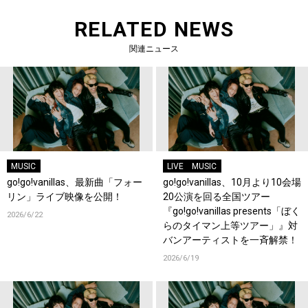
RELATED NEWS
関連ニュース
MUSIC
LIVE
MUSIC
go!go!vanillas、最新曲「フォー
go!go!vanillas、10月より10会場
リン」ライブ映像を公開！
20公演を回る全国ツアー
『go!go!vanillas presents「ぼく
2026/6/22
らのタイマン上等ツアー」』対
バンアーティストを一斉解禁！
2026/6/19