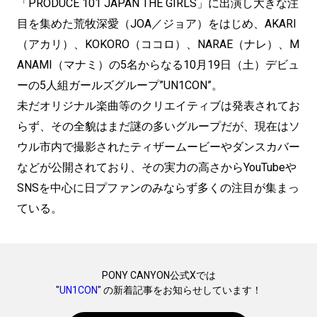
「PRODUCE 101 JAPAN THE GIRLS」に出演し大きな注
目を集めた荒牧深愛（JOA／ジョア）をはじめ、AKARI
（アカリ）、KOKORO（ココロ）、NARAE（ナレ）、M
ANAMI（マナミ）の5名からなる10月19日（土）デビュ
ーの5人組ガールズグループ”UN1CON”。
未だオリジナル楽曲等のクリエイティブは発表されてお
らず、その全貌はまだ謎の多いグループだが、現在はソ
ウル市内で撮影されたティザームービーやダンスカバー
などが公開されており、その実力の高さからYouTubeや
SNSを中心に日プファンのみならず多くの注目が集まっ
ている。
PONY CANYON公式Xでは
"
UN1CON
" の新着記事をお知らせしています！