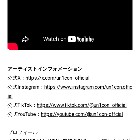
アーティストインフォメーション
公式X：
https://x.com/un1con_official
公式Instagram：
https://www.instagram.com/un1con.offic
ial
公式TikTok：
https://www.tiktok.com/@un1con_official
公式YouTube：
https://youtube.com/@un1con-offcial
プロフィール