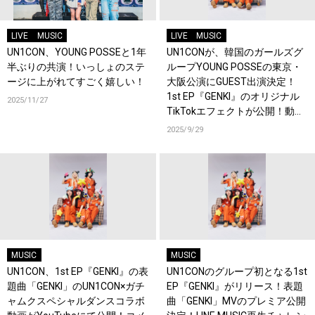
LIVE
MUSIC
LIVE
MUSIC
UN1CON、YOUNG POSSEと1年
UN1CONが、韓国のガールズグ
半ぶりの共演！いっしょのステ
ループYOUNG POSSEの東京・
ージに上がれてすごく嬉しい！
大阪公演にGUEST出演決定！
1st EP『GENKI』のオリジナル
2025/11/27
TikTokエフェクトが公開！動画
投稿チャレンジもスタート！
2025/9/29
MUSIC
MUSIC
UN1CON、1st EP『GENKI』の表
UN1CONのグループ初となる1st
題曲「GENKI」のUN1CON×ガチ
EP『GENKI』がリリース！表題
ャムクスペシャルダンスコラボ
曲「GENKI」MVのプレミア公開