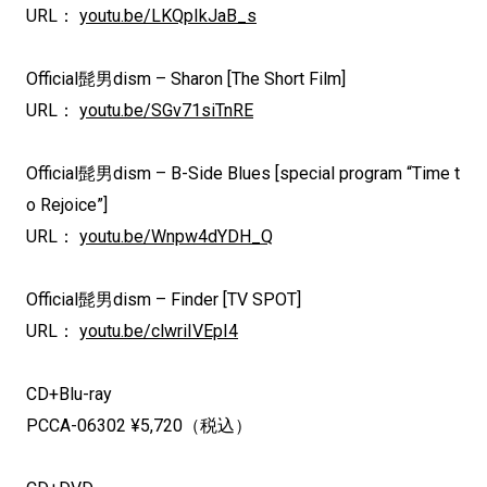
URL：
youtu.be/LKQpIkJaB_s
Official髭男dism – Sharon [The Short Film]
URL：
youtu.be/SGv71siTnRE
Official髭男dism – B-Side Blues [special program “Time t
o Rejoice”]
URL：
youtu.be/Wnpw4dYDH_Q
Official髭男dism – Finder [TV SPOT]
URL：
youtu.be/clwriIVEpI4
CD+Blu-ray
PCCA-06302 ¥5,720（税込）