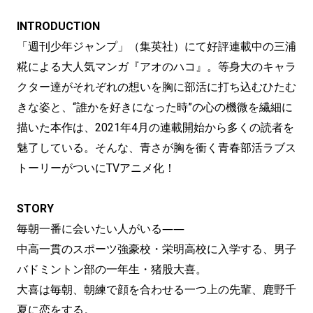
INTRODUCTION
「週刊少年ジャンプ」（集英社）にて好評連載中の三浦
糀による大人気マンガ『アオのハコ』。等身大のキャラ
クター達がそれぞれの想いを胸に部活に打ち込むひたむ
きな姿と、“誰かを好きになった時”の心の機微を繊細に
描いた本作は、2021年4月の連載開始から多くの読者を
魅了している。そんな、青さが胸を衝く青春部活ラブス
トーリーがついにTVアニメ化！
STORY
毎朝一番に会いたい人がいる――
中高一貫のスポーツ強豪校・栄明高校に入学する、男子
バドミントン部の一年生・猪股大喜。
大喜は毎朝、朝練で顔を合わせる一つ上の先輩、鹿野千
夏に恋をする。