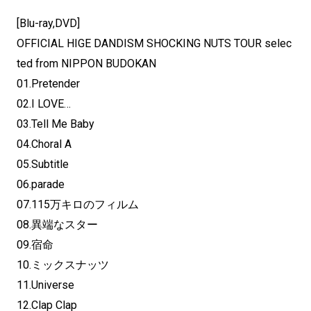
[Blu-ray,DVD]
OFFICIAL HIGE DANDISM SHOCKING NUTS TOUR selec
ted from NIPPON BUDOKAN
01.Pretender
02.I LOVE…
03.Tell Me Baby
04.Choral A
05.Subtitle
06.parade
07.115万キロのフィルム
08.異端なスター
09.宿命
10.ミックスナッツ
11.Universe
12.Clap Clap