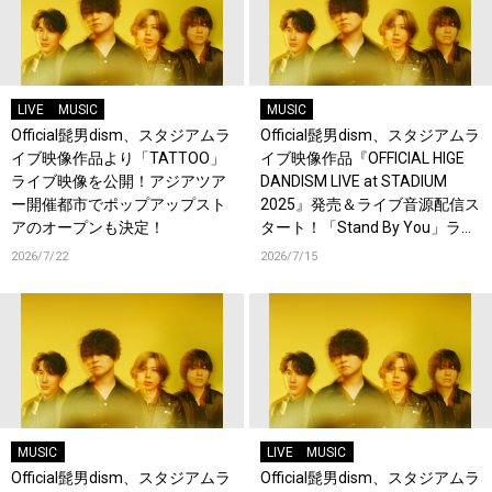
LIVE
MUSIC
MUSIC
Official髭男dism、スタジアムラ
Official髭男dism、スタジアムラ
イブ映像作品より「TATTOO」
イブ映像作品『OFFICIAL HIGE
ライブ映像を公開！アジアツア
DANDISM LIVE at STADIUM
ー開催都市でポップアップスト
2025』発売＆ライブ音源配信ス
アのオープンも決定！
タート！「Stand By You」ライ
ブ映像を公開！
2026/7/22
2026/7/15
MUSIC
LIVE
MUSIC
Official髭男dism、スタジアムラ
Official髭男dism、スタジアムラ