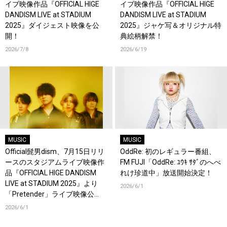
イブ映像作品『OFFICIAL HIGE
イブ映像作品『OFFICIAL HIGE
DANDISM LIVE at STADIUM
DANDISM LIVE at STADIUM
2025』ダイジェスト映像を公
2025』ジャケ写＆オリジナル特
開！
典絵柄解禁！
2026/7/8
2026/6/19
MUSIC
MUSIC
Official髭男dism、7月15日リリ
OddRe: 初のレギュラー番組、
ースのスタジアムライブ映像作
FM FUJI「OddRe: ﾕｳｷ ｻﾀﾞのへべ
品『OFFICIAL HIGE DANDISM
れけ珍道中」放送開始決定！
LIVE at STADIUM 2025』より
2026/6/1
「Pretender」ライブ映像公
開！
2026/6/1