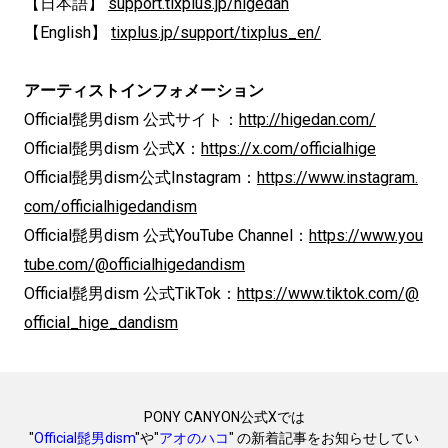
【日本語】
support.tixplus.jp/higedan
【English】
tixplus.jp/support/tixplus_en/
アーティストインフォメーション
Official髭男dism 公式サイト：
http://higedan.com/
Official髭男dism 公式X：
https://x.com/officialhige
Official髭男dism公式Instagram：
https://www.instagram.
com/officialhigedandism
Official髭男dism 公式YouTube Channel：
https://www.you
tube.com/@officialhigedandism
Official髭男dism 公式TikTok：
https://www.tiktok.com/@
official_hige_dandism
PONY CANYON公式Xでは
"
Official髭男dism
"や"
アオのハコ
" の新着記事をお知らせしてい