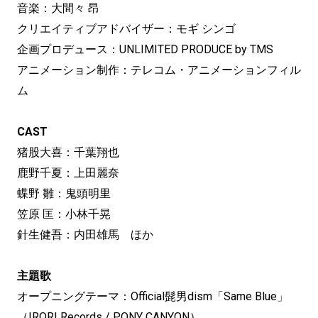
音楽：大間々 昂
クリエイティブアドバイザー：モギ シンゴ
企画プロデュース：UNLIMITED PRODUCE by TMS
アニメーション制作：テレコム・アニメーションフィル
ム
CAST
猪股大喜：千葉翔也
鹿野千夏：上田麗奈
蝶野 雛：鬼頭明里
笠原 匡：小林千晃
針生健吾：内田雄馬 ほか
主題歌
オープニングテーマ：Official髭男dism「Same Blue」
（IRORI Records / PONY CANYON）