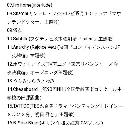
07.I’m home(interlude)
08.Sharon(カンテレ・フジテレビ系月１０ドラマ『マウ
ンテンドクター』主題歌)
09.濁点
10.Subtitle(フジテレビ系木曜劇場 『silent』主題歌)
11.Anarchy (Rejoice ver.) (映画『コンフィデンスマンJP
英雄編』主題歌)
12.ホワイトノイズ(TVアニメ『東京リベンジャーズ 聖
夜決戦編』オープニング主題歌)
13.うらみつらみきわみ
14.Chessboard（第90回NHK全国学校音楽コンクール中
学校の部課題曲）
15.TATTOO(TBS系金曜ドラマ『ペンディングトレイン―
８時２３分、明日 君と』主題歌)
16.B-Side Blues(キリン 午後の紅茶 CMソング)