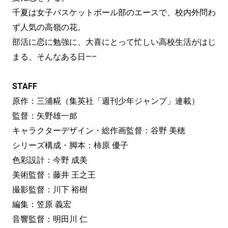
千夏は女子バスケットボール部のエースで、校内外問わ
ず人気の高嶺の花。
部活に恋に勉強に、大喜にとって忙しい高校生活がはじ
まる、そんなある日—–
STAFF
原作：三浦糀（集英社「週刊少年ジャンプ」連載）
監督：矢野雄一郎
キャラクターデザイン・総作画監督：谷野 美穂
シリーズ構成・脚本：柿原 優子
色彩設計：今野 成美
美術監督：藤井 王之王
撮影監督：川下 裕樹
編集：笠原 義宏
音響監督：明田川 仁