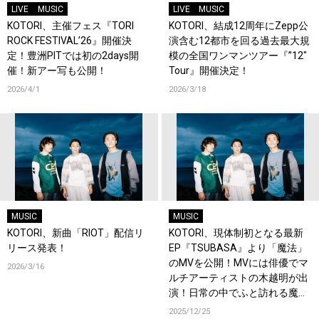
LIVE
MUSIC
LIVE
MUSIC
KOTORI、主催フェス『TORI
KOTORI、結成12周年にZepp公
ROCK FESTIVAL’26』開催決
演含む12都市を回る過去最大規
定！豊洲PITでは初の2days開
模の全国ワンマンツアー『”12″
催！新アー写も公開！
Tour』開催決定！
2026/4/1
2026/3/18
MUSIC
MUSIC
KOTORI、新曲「RIOT」配信リ
KOTORI、現体制初となる最新
リース発表！
EP『TSUBASA』より「魔法」
のMVを公開！MVには俳優でマ
2026/3/16
ルチアーティストの木越明が出
演！日常の中でふと訪れる魔法
の瞬間に注目！
2025/12/25