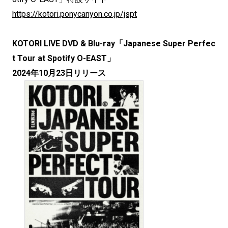
https://kotori.ponycanyon.co.jp/jspt
KOTORI LIVE DVD & Blu-ray「Japanese Super Perfec
t Tour at Spotify O-EAST」
2024年10月23日リリース