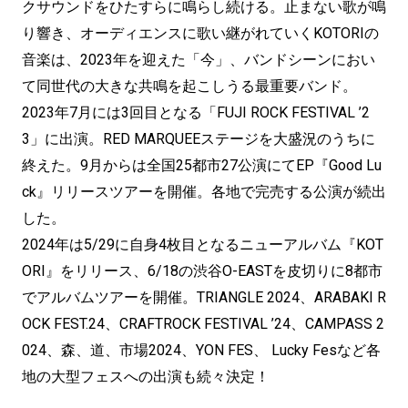
クサウンドをひたすらに鳴らし続ける。止まない歌が鳴
り響き、オーディエンスに歌い継がれていくKOTORIの
音楽は、2023年を迎えた「今」、バンドシーンにおい
て同世代の大きな共鳴を起こしうる最重要バンド。
2023年7月には3回目となる「FUJI ROCK FESTIVAL ’2
3」に出演。RED MARQUEEステージを大盛況のうちに
終えた。9月からは全国25都市27公演にてEP『Good Lu
ck』リリースツアーを開催。各地で完売する公演が続出
した。
2024年は5/29に自身4枚目となるニューアルバム『KOT
ORI』をリリース、6/18の渋谷O-EASTを皮切りに8都市
でアルバムツアーを開催。TRIANGLE 2024、ARABAKI R
OCK FEST.24、CRAFTROCK FESTIVAL ’24、CAMPASS 2
024、森、道、市場2024、YON FES、 Lucky Fesなど各
地の大型フェスへの出演も続々決定！