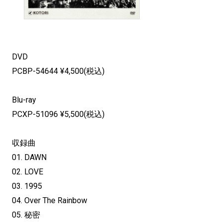
DVD
PCBP-54644 ¥4,500(税込)
Blu-ray
PCXP-51096 ¥5,500(税込)
収録曲
01. DAWN
02. LOVE
03. 1995
04. Over The Rainbow
05. 秘密