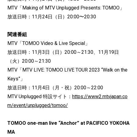
MTV「Making of MTV Unplugged Presents: TOMOO」
放送日時：11月24日（日）20:00〜20:30
関連番組
MTV「TOMOO Video & Live Special」
放送日時：11月3日（日）20:00～21:30、11月19日
（火）20:00～21:30
MTV「MTV LIVE: TOMOO LIVE TOUR 2023 “Walk on the
Keys”」
放送日時：11月4日（月・祝）20:00～22:00
MTV Unplugged 特設サイト：
https://www2.mtvjapan.co
m/event/unplugged/tomoo/
TOMOO one-man live “Anchor” at PACIFICO YOKOHA
MA