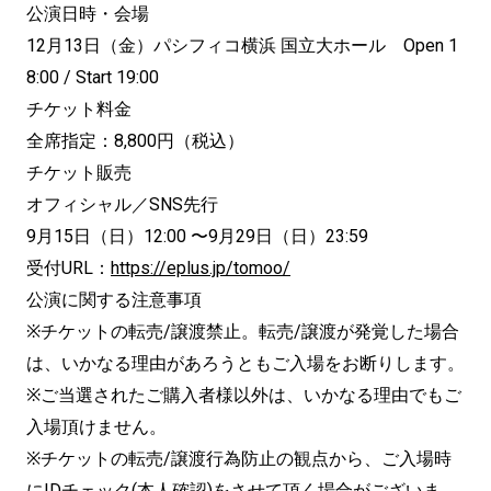
公演日時・会場
12月13日（金）パシフィコ横浜 国立大ホール Open 1
8:00 / Start 19:00
チケット料金
全席指定：8,800円（税込）
チケット販売
オフィシャル／SNS先行
9月15日（日）12:00 〜9月29日（日）23:59
受付URL：
https://eplus.jp/tomoo/
公演に関する注意事項
※チケットの転売/譲渡禁止。転売/譲渡が発覚した場合
は、いかなる理由があろうともご入場をお断りします。
※ご当選されたご購入者様以外は、いかなる理由でもご
入場頂けません。
※チケットの転売/譲渡行為防止の観点から、ご入場時
にIDチェック(本人確認)をさせて頂く場合がございま