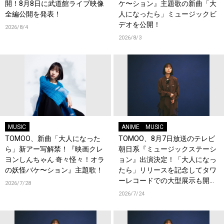
開！8月8日に武道館ライブ映像
ケ〜ション』主題歌の新曲「大
全編公開を発表！
人になったら」ミュージックビ
デオを公開！
2026/8/4
2026/8/3
MUSIC
ANIME
MUSIC
TOMOO、新曲「大人になった
TOMOO、8月7日放送のテレビ
ら」新アー写解禁！『映画クレ
朝日系『ミュージックステーシ
ヨンしんちゃん 奇々怪々！オラ
ョン』出演決定！「大人になっ
の妖怪バケ〜ション』主題歌！
たら」リリースを記念してタワ
ーレコードでの大型展示も開
2026/7/28
催！
2026/7/24