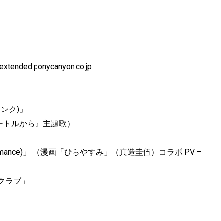
t-extended.ponycanyon.co.jp
ァンク)」
ロメートルから』主題歌）
y romance)」 （漫画「ひらやすみ」（真造圭伍）コラボ PV –
音楽クラブ」