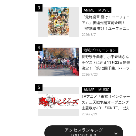
体験！
ANIME
MOVIE
『最終楽章 響け！ユーフォニ
アム』後編公開直前企画！
『特別編 響け！ユーフォニア
ム〜アンサンブルコンテス
2026/8/7
ト〜』と『最終楽章 響け！ユ
ーフォニアム』前編の一挙上
地域プロモーション
映が決定！
長野県千曲市、小平奈緒さん
をゲストに迎え11月22日開催
決定！「第12回千曲川ハーフ
マラソン」エントリー受付開
2026/7/23
始！
ANIME
MUSIC
TVアニメ『東京リベンジャー
ズ』三天戦争編オープニング
主題歌がJO1「IGNITE」に決
定！メンバー全員から喜びと
2026/7/21
作品への想いあふれるコメン
トが到着！9月に東京・大阪で
アクセスランキング
先行上映会を開催！
TOP 10を見る