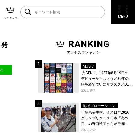
MENU
ランキング
RANKING
も発
アクセスランキング
MUSIC
送る
光GENJI、1987年8月19日の
デビューからちょうど39年の
時を経てついにサブスクとDL
配信が解禁！
2026/8/7
地域プロモーション
千葉県長生村、ミス日本2026
グランプリ＆ミス日本「海の
日」の野口絵子さんが 千葉県
唯一の村・長生村で地引網を
2026/7/31