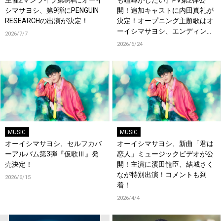
主催2マンライブ第8弾にオーイ
も喧嘩がしたい』PV第2弾公
シマサヨシ、第9弾にPENGUIN
開！追加キャストに内田真礼が
RESEARCHの出演が決定！
決定！オープニング主題歌はオ
ーイシマサヨシ、エンディング
2026/7/7
主題歌は内田真礼が担当！
2026/6/24
MUSIC
MUSIC
オーイシマサヨシ、セルフカバ
オーイシマサヨシ、新曲「君は
ーアルバム第3弾『仮歌Ⅲ』発
恋人」ミュージックビデオが公
売決定！
開！主演に濱田龍臣、結城さく
なが特別出演！コメントも到
2026/6/15
着！
2026/4/4