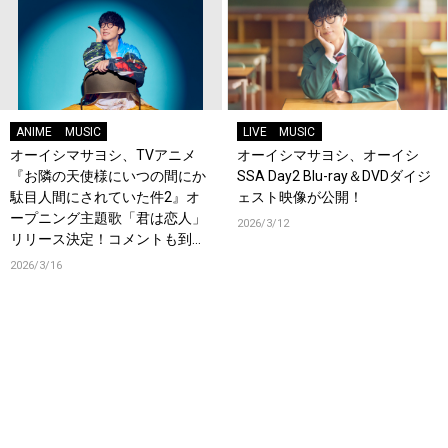
ANIME
MUSIC
LIVE
MUSIC
オーイシマサヨシ、TVアニメ
オーイシマサヨシ、オーイシ
『お隣の天使様にいつの間にか
SSA Day2 Blu-ray＆DVDダイジ
駄目人間にされていた件2』オ
ェスト映像が公開！
ープニング主題歌「君は恋人」
2026/3/12
リリース決定！コメントも到
着！
2026/3/16