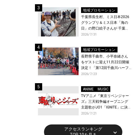
ト〜』と『最終楽章 響け！ユ
ーフォニアム』前編の一挙上
地域プロモーション
映が決定！
千葉県長生村、ミス日本2026
グランプリ＆ミス日本「海の
日」の野口絵子さんが 千葉県
唯一の村・長生村で地引網を
2026/7/31
体験！
地域プロモーション
長野県千曲市、小平奈緒さん
をゲストに迎え11月22日開催
決定！「第12回千曲川ハーフ
マラソン」エントリー受付開
2026/7/23
始！
ANIME
MUSIC
TVアニメ『東京リベンジャー
ズ』三天戦争編オープニング
主題歌がJO1「IGNITE」に決
定！メンバー全員から喜びと
2026/7/21
作品への想いあふれるコメン
トが到着！9月に東京・大阪で
アクセスランキング
先行上映会を開催！
TOP 10を見る