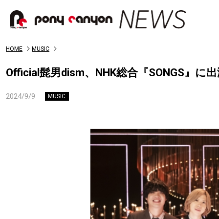
HOME
MUSIC
Official髭男dism、NHK総合『SONG
2024/9/9
MUSIC