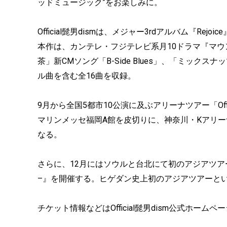
ッドミュージック”をお楽しみに。
Official髭男dismは、メジャー3rdアルバム『Re
本作は、カンテレ・フジテレビ系月10ドラマ『マウン
茶」新CMソング「B-Side Blues」、「ミックスナッツ
ル曲を含む全16曲を収録。
9月から全国5都市10公演に及ぶアリーナツアー「Official髭男
マリンメッセ福岡A館を皮切りに、神奈川・Kアリ
なる。
さらに、12月にはソウルと台北にて初のアジアツアー『OFFICIAL
–』を開催する。ヒゲダン史上初のアジアツアーと
チケット情報などはOfficial髭男dism公式ホー