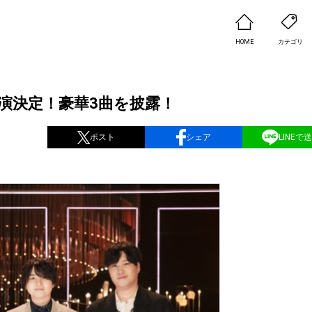
HOME
カテゴリ
S』に出演決定！豪華3曲を披露！
ポスト
シェア
LINEで