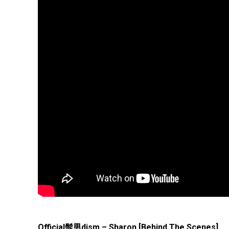
Official髭男dism – Sharon [Behind The Scenes]