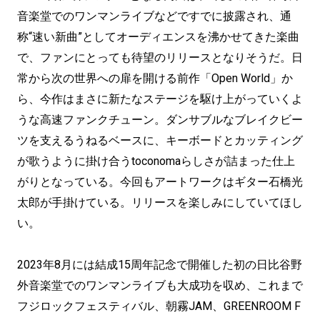
音楽堂でのワンマンライブなどですでに披露され、通
称“速い新曲”としてオーディエンスを沸かせてきた楽曲
で、ファンにとっても待望のリリースとなりそうだ。日
常から次の世界への扉を開ける前作「Open World」か
ら、今作はまさに新たなステージを駆け上がっていくよ
うな高速ファンクチューン。ダンサブルなブレイクビー
ツを支えるうねるベースに、キーボードとカッティング
が歌うように掛け合うtoconomaらしさが詰まった仕上
がりとなっている。今回もアートワークはギター石橋光
太郎が手掛けている。リリースを楽しみにしていてほし
い。
2023年8月には結成15周年記念で開催した初の日比谷野
外音楽堂でのワンマンライブも大成功を収め、これまで
フジロックフェスティバル、朝霧JAM、GREENROOM F