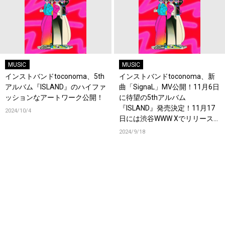
MUSIC
MUSIC
インストバンドtoconoma、5th
インストバンドtoconoma、新
アルバム『ISLAND』のハイファ
曲「SignaL」MV公開！11月6日
ッションなアートワーク公開！
に待望の5thアルバム
『ISLAND』発売決定！11月17
2024/10/4
日には渋谷WWW Xでリリース
パーティー開催！
2024/9/18