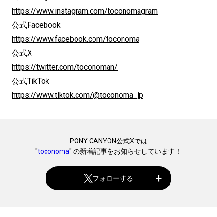
https://www.instagram.com/toconomagram
公式Facebook
https://www.facebook.com/toconoma
公式X
https://twitter.com/toconoman/
公式TikTok
https://www.tiktok.com/@toconoma_jp
PONY CANYON公式Xでは
"
toconoma
" の新着記事をお知らせしています！
フォローする