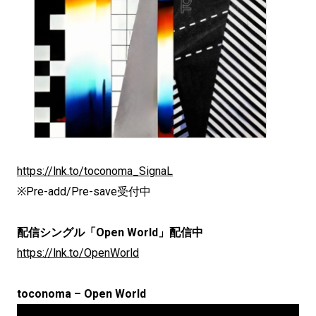
https://lnk.to/toconoma_SignaL
※Pre-add/Pre-save受付中
配信シングル「Open World」配信中
https://lnk.to/OpenWorld
toconoma – Open World