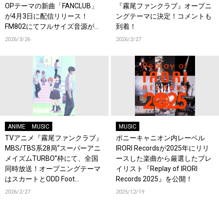
OPテーマの新曲「FANCLUB」
『霧尾ファンクラブ』オープニ
が4月3日に配信リリース！
ングテーマに決定！コメントも
FM802にてフルサイズ音源が初
到着！
OA！
2026/3/26
2026/2/27
ANIME
MUSIC
MUSIC
TVアニメ『霧尾ファンクラブ』
ポニーキャニオン内レーベル
MBS/TBS系28局“スーパーアニ
IRORI Recordsが2025年にリリ
メイズムTURBO”枠にて、全国
ースした楽曲から厳選したプレ
同時放送！オープニングテーマ
イリスト『Replay of IRORI
はスカートとODD Foot
Records 2025』を公開！
Works「FANCLUB」！
2026/2/27
2025/12/19