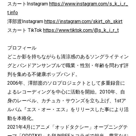
スカートInstagram
https://www.instagram.com/s_k_i_r_
t.info
澤部渡Instagram
https://instagram.com/skirt_oh_skirt
スカート TikTok
https://www.tiktok.com/@s_k_i_r_t
プロフィール
どこか影を持ちながらも清涼感のあるソングライティン
グとバンドアンサンブルで職業・性別・年齢を問わず評
判を集める不健康ポップバンド。
2006年、澤部渡のソロプロジェクトとして多重録音に
よるレコーディングを中心に活動を開始。2010年、自
身のレーベル、カチュカ・サウンズを立ち上げ、1stア
ルバム『エス・オー・エス』をリリースした事により活
動を本格化。
2021年4月にアニメ「オッドタクシー」オープニングテ
ーマ「ODDTAXI」をPUNPEEとコラボで担当。豊富なお